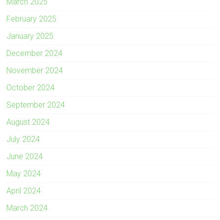
March 2025
February 2025
January 2025
December 2024
November 2024
October 2024
September 2024
August 2024
July 2024
June 2024
May 2024
April 2024
March 2024