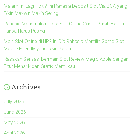
Malam Ini Lagi Hoki? Ini Rahasia Deposit Slot Via BCA yang
Bikin Maxwin Makin Sering
Rahasia Menemukan Pola Slot Online Gacor Parah Hari Ini
Tanpa Harus Pusing
Main Slot Online di HP? Ini Dia Rahasia Memilih Game Slot
Mobile Friendly yang Bikin Betah
Rasakan Sensasi Bermain Slot Review Magic Apple dengan
Fitur Menarik dan Grafik Memukau
Archives
July 2026
June 2026
May 2026
April 2026