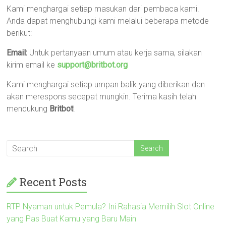
Kami menghargai setiap masukan dari pembaca kami.
Anda dapat menghubungi kami melalui beberapa metode
berikut:
Email:
Untuk pertanyaan umum atau kerja sama, silakan
kirim email ke
support@britbot.org
Kami menghargai setiap umpan balik yang diberikan dan
akan merespons secepat mungkin. Terima kasih telah
mendukung
Britbot
!
Recent Posts
RTP Nyaman untuk Pemula? Ini Rahasia Memilih Slot Online
yang Pas Buat Kamu yang Baru Main