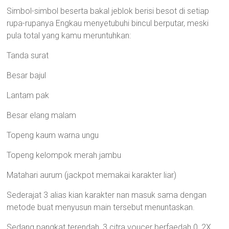
Simbol-simbol beserta bakal jeblok berisi besot di setiap
rupa-rupanya Engkau menyetubuhi bincul berputar, meski
pula total yang kamu meruntuhkan:
Tanda surat
Besar bajul
Lantam pak
Besar elang malam
Topeng kaum warna ungu
Topeng kelompok merah jambu
Matahari aurum (jackpot memakai karakter liar)
Sederajat 3 alias kian karakter nan masuk sama dengan
metode buat menyusun main tersebut menuntaskan.
Sedang pangkat terendah, 3 citra voucer berfaedah 0, 2X