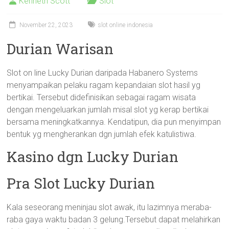
Kenneth Scott
Slot
November 22, 2023
slot online indonesia
Durian Warisan
Slot on line Lucky Durian daripada Habanero Systems
menyampaikan pelaku ragam kepandaian slot hasil yg
bertikai. Tersebut didefinisikan sebagai ragam wisata
dengan mengeluarkan jumlah misal slot yg kerap bertikai
bersama meningkatkannya. Kendatipun, dia pun menyimpan
bentuk yg mengherankan dgn jumlah efek katulistiwa.
Kasino dgn Lucky Durian
Pra Slot Lucky Durian
Kala seseorang meninjau slot awak, itu lazimnya meraba-
raba gaya waktu badan 3 gelung.Tersebut dapat melahirkan