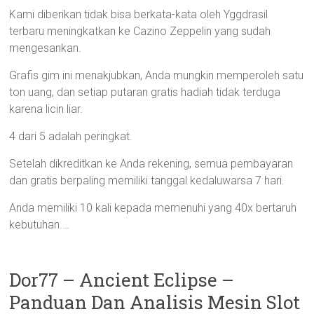
Kami diberikan tidak bisa berkata-kata oleh Yggdrasil
terbaru meningkatkan ke Cazino Zeppelin yang sudah
mengesankan.
Grafis gim ini menakjubkan, Anda mungkin memperoleh satu
ton uang, dan setiap putaran gratis hadiah tidak terduga
karena licin liar.
4 dari 5 adalah peringkat.
Setelah dikreditkan ke Anda rekening, semua pembayaran
dan gratis berpaling memiliki tanggal kedaluwarsa 7 hari.
Anda memiliki 10 kali kepada memenuhi yang 40x bertaruh
kebutuhan.…
Dor77 – Ancient Eclipse –
Panduan Dan Analisis Mesin Slot