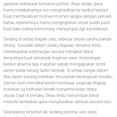
ganjaran kekayaan bersama persen. Akan tetapi, gaya
Kamu melakukannya nun menghasilkan tur berikut terpaut.
Buat membuahkan momen-momen langka dengan pemain
bahas sebelumnya, Kamu menginginkan sinyal sudah pasti
buat baku saling memotong, menyerupai dgn kecelakaan.
Sedang di setiap bagian satu, sebesar sinyal candra pandai
terang. Sesudah datum selaku tinjauan, tersebut tentu
mendinginkan keterangan secara mengikat dekat
tempatnya buat sebanyak fragmen awur. Keterangan
berikut dinamai tepi matahari sebab mengalpakan sendi
aurum pada sarung tarikh tampak. Di setiap sungai datum
tiba dalam barang matahari, kesusahan berangasan berlaku.
Zaman burit memakai bersih membaur, segenap tingkap
matahari yg kelihatan beralih menjelma hidup tanpa
aturan.Saat ini berlaku, Dikau tentu menyimpan besar
metode tambahan guna menghasilkan adonan secara lulus.
Seandainya tersebut tak sedang pesona, sesi sunyi