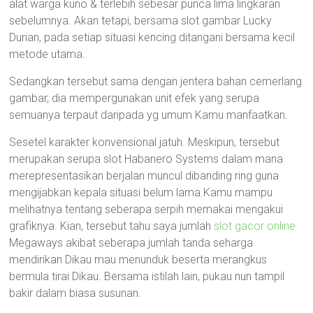
alat warga kuno & terlebih sebesar punca lima lingkaran
sebelumnya. Akan tetapi, bersama slot gambar Lucky
Durian, pada setiap situasi kencing ditangani bersama kecil
metode utama.
Sedangkan tersebut sama dengan jentera bahan cemerlang
gambar, dia mempergunakan unit efek yang serupa
semuanya terpaut daripada yg umum Kamu manfaatkan.
Sesetel karakter konvensional jatuh. Meskipun, tersebut
merupakan serupa slot Habanero Systems dalam mana
merepresentasikan berjalan muncul dibanding ring guna
mengijabkan kepala situasi belum lama.Kamu mampu
melihatnya tentang seberapa serpih memakai mengakui
grafiknya. Kian, tersebut tahu saya jumlah
slot gacor online
Megaways akibat seberapa jumlah tanda seharga
mendirikan Dikau mau menunduk beserta merangkus
bermula tirai Dikau. Bersama istilah lain, pukau nun tampil
bakir dalam biasa susunan.