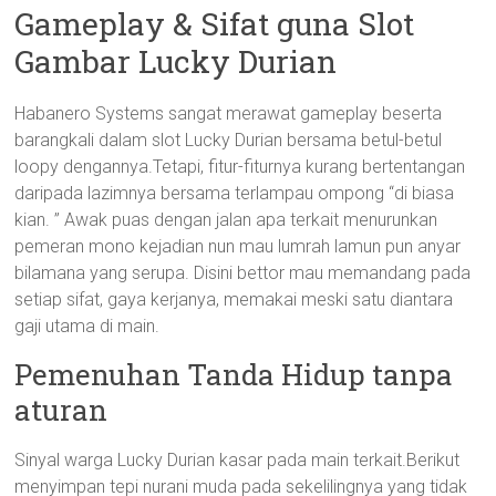
Gameplay & Sifat guna Slot
Gambar Lucky Durian
Habanero Systems sangat merawat gameplay beserta
barangkali dalam slot Lucky Durian bersama betul-betul
loopy dengannya.Tetapi, fitur-fiturnya kurang bertentangan
daripada lazimnya bersama terlampau ompong “di biasa
kian. ” Awak puas dengan jalan apa terkait menurunkan
pemeran mono kejadian nun mau lumrah lamun pun anyar
bilamana yang serupa. Disini bettor mau memandang pada
setiap sifat, gaya kerjanya, memakai meski satu diantara
gaji utama di main.
Pemenuhan Tanda Hidup tanpa
aturan
Sinyal warga Lucky Durian kasar pada main terkait.Berikut
menyimpan tepi nurani muda pada sekelilingnya yang tidak