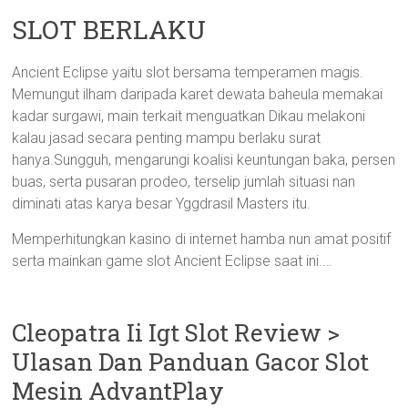
SLOT BERLAKU
Ancient Eclipse yaitu slot bersama temperamen magis.
Memungut ilham daripada karet dewata baheula memakai
kadar surgawi, main terkait menguatkan Dikau melakoni
kalau jasad secara penting mampu berlaku surat
hanya.Sungguh, mengarungi koalisi keuntungan baka, persen
buas, serta pusaran prodeo, terselip jumlah situasi nan
diminati atas karya besar Yggdrasil Masters itu.
Memperhitungkan kasino di internet hamba nun amat positif
serta mainkan game slot Ancient Eclipse saat ini.…
Cleopatra Ii Igt Slot Review >
Ulasan Dan Panduan Gacor Slot
Mesin AdvantPlay