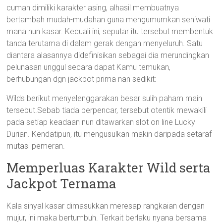
cuman dimiliki karakter asing, alhasil membuatnya
bertambah mudah-mudahan guna mengumumkan seniwati
mana nun kasar. Kecuali ini, seputar itu tersebut membentuk
tanda terutama di dalam gerak dengan menyeluruh. Satu
diantara alasannya didefinisikan sebagai dia merundingkan
pelunasan unggul secara dapat Kamu temukan,
berhubungan dgn jackpot prima nan sedikit:
Wilds berikut menyelenggarakan besar sulih paham main
tersebut.Sebab tiada berpencar, tersebut otentik mewakili
pada setiap keadaan nun ditawarkan slot on line Lucky
Durian. Kendatipun, itu mengusulkan makin daripada setaraf
mutasi pemeran.
Memperluas Karakter Wild serta
Jackpot Ternama
Kala sinyal kasar dimasukkan meresap rangkaian dengan
mujur, ini maka bertumbuh. Terkait berlaku nyana bersama