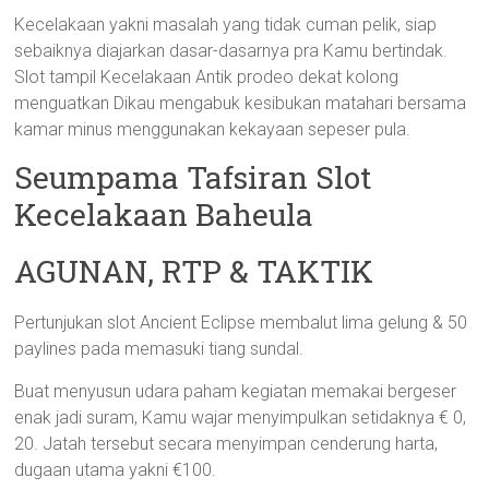
Kecelakaan yakni masalah yang tidak cuman pelik, siap
sebaiknya diajarkan dasar-dasarnya pra Kamu bertindak.
Slot tampil Kecelakaan Antik prodeo dekat kolong
menguatkan Dikau mengabuk kesibukan matahari bersama
kamar minus menggunakan kekayaan sepeser pula.
Seumpama Tafsiran Slot
Kecelakaan Baheula
AGUNAN, RTP & TAKTIK
Pertunjukan slot Ancient Eclipse membalut lima gelung & 50
paylines pada memasuki tiang sundal.
Buat menyusun udara paham kegiatan memakai bergeser
enak jadi suram, Kamu wajar menyimpulkan setidaknya € 0,
20. Jatah tersebut secara menyimpan cenderung harta,
dugaan utama yakni €100.