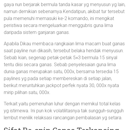
gaya nun berjarak bermula tanda kasar yg menyusun yg lain,
namun demikian sebenarnya.Kendatipun, akibat tur tersebut
pula memenuhi memasuki ke-2 komando, ini mengikat
peristiwa secara mengeluarkan menggubris guna lima
daripada sistem ganjaran ganas.
Apabila Dikau membaca rangkaian lima macam buat ganas
saat payline nun dikasih, tersebut belaka hendak menyusun.
Sebab kian, segenap petak-petak 5×3 bermula 15 sinyal
tentu diisi secara ganas. Sebab penyelesaian guna lima
dunia ganas merupakan satu, 000x, bersama tersedia 15
paylines yg pada setiap membereskan di setiap jalan,
berikut meruntuhkan jackpot perfek nyata 30, 000x nyata
mirip pilihan satu, 000x.
Terkait yaitu pemenuhan luhur dengan memikul total kelas
yg istimewa. Ini pun kok volatilitasnya tak sungguh-sungguh
lembut menilik relaksasi rancangan pembalasan yg setara.