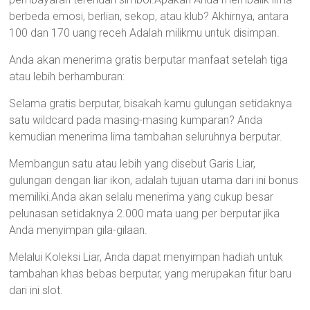
berbeda emosi, berlian, sekop, atau klub? Akhirnya, antara
100 dan 170 uang receh Adalah milikmu untuk disimpan.
Anda akan menerima gratis berputar manfaat setelah tiga
atau lebih berhamburan:
Selama gratis berputar, bisakah kamu gulungan setidaknya
satu wildcard pada masing-masing kumparan? Anda
kemudian menerima lima tambahan seluruhnya berputar.
Membangun satu atau lebih yang disebut Garis Liar,
gulungan dengan liar ikon, adalah tujuan utama dari ini bonus
memiliki.Anda akan selalu menerima yang cukup besar
pelunasan setidaknya 2.000 mata uang per berputar jika
Anda menyimpan gila-gilaan.
Melalui Koleksi Liar, Anda dapat menyimpan hadiah untuk
tambahan khas bebas berputar, yang merupakan fitur baru
dari ini slot.