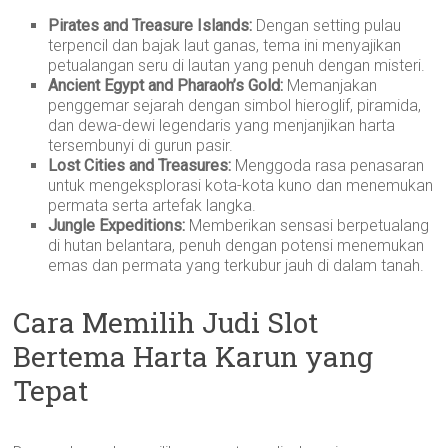
Pirates and Treasure Islands:
Dengan setting pulau
terpencil dan bajak laut ganas, tema ini menyajikan
petualangan seru di lautan yang penuh dengan misteri.
Ancient Egypt and Pharaoh’s Gold:
Memanjakan
penggemar sejarah dengan simbol hieroglif, piramida,
dan dewa-dewi legendaris yang menjanjikan harta
tersembunyi di gurun pasir.
Lost Cities and Treasures:
Menggoda rasa penasaran
untuk mengeksplorasi kota-kota kuno dan menemukan
permata serta artefak langka.
Jungle Expeditions:
Memberikan sensasi berpetualang
di hutan belantara, penuh dengan potensi menemukan
emas dan permata yang terkubur jauh di dalam tanah.
Cara Memilih Judi Slot
Bertema Harta Karun yang
Tepat