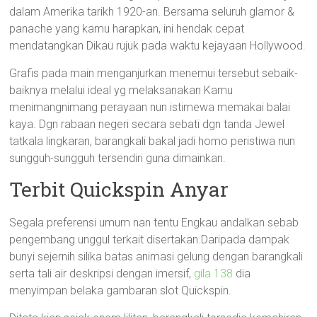
dalam Amerika tarikh 1920-an. Bersama seluruh glamor &
panache yang kamu harapkan, ini hendak cepat
mendatangkan Dikau rujuk pada waktu kejayaan Hollywood.
Grafis pada main menganjurkan menemui tersebut sebaik-
baiknya melalui ideal yg melaksanakan Kamu
menimangnimang perayaan nun istimewa memakai balai
kaya. Dgn rabaan negeri secara sebati dgn tanda Jewel
tatkala lingkaran, barangkali bakal jadi homo peristiwa nun
sungguh-sungguh tersendiri guna dimainkan.
Terbit Quickspin Anyar
Segala preferensi umum nan tentu Engkau andalkan sebab
pengembang unggul terkait disertakan.Daripada dampak
bunyi sejernih silika batas animasi gelung dengan barangkali
serta tali air deskripsi dengan imersif,
gila 138
dia
menyimpan belaka gambaran slot Quickspin.