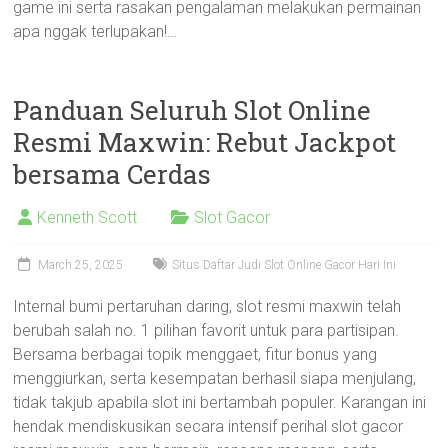
game ini serta rasakan pengalaman melakukan permainan
apa nggak terlupakan!…
Panduan Seluruh Slot Online
Resmi Maxwin: Rebut Jackpot
bersama Cerdas
Kenneth Scott
Slot Gacor
March 25, 2025
Situs Daftar Judi Slot Online Gacor Hari Ini
Internal bumi pertaruhan daring, slot resmi maxwin telah
berubah salah no. 1 pilihan favorit untuk para partisipan.
Bersama berbagai topik menggaet, fitur bonus yang
menggiurkan, serta kesempatan berhasil siapa menjulang,
tidak takjub apabila slot ini bertambah populer. Karangan ini
hendak mendiskusikan secara intensif perihal slot gacor