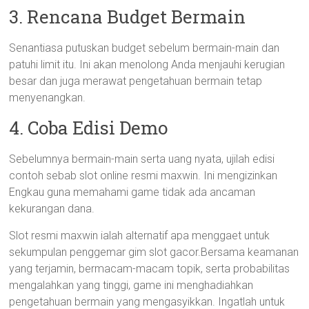
3. Rencana Budget Bermain
Senantiasa putuskan budget sebelum bermain-main dan
patuhi limit itu. Ini akan menolong Anda menjauhi kerugian
besar dan juga merawat pengetahuan bermain tetap
menyenangkan.
4. Coba Edisi Demo
Sebelumnya bermain-main serta uang nyata, ujilah edisi
contoh sebab slot online resmi maxwin. Ini mengizinkan
Engkau guna memahami game tidak ada ancaman
kekurangan dana.
Slot resmi maxwin ialah alternatif apa menggaet untuk
sekumpulan penggemar gim slot gacor.Bersama keamanan
yang terjamin, bermacam-macam topik, serta probabilitas
mengalahkan yang tinggi, game ini menghadiahkan
pengetahuan bermain yang mengasyikkan. Ingatlah untuk