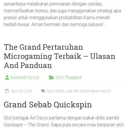
senantiasa melakukan permainan dengan cerdas,
memanfaatkan bonus, dan juga menggunakan strategi apa
presisi untuk menggunakan probabilitas Kamu meraih
hadiah besar. Aman bermain dan semoga sukses!…
The Grand Pertaruhan
Microgaming Terbaik – Ulasan
And Panduan
Kenneth Scott
Slot Thailand
April 30, 2024
Situs Daftar Judi Slot Online Gacor Hari Ini
Grand Sebab Quickspin
Slot bertajuk Art Deco pertama dengan bakal dirilis sambil
Quickspin – The Grand. Sapa pula secara mau berperan slot