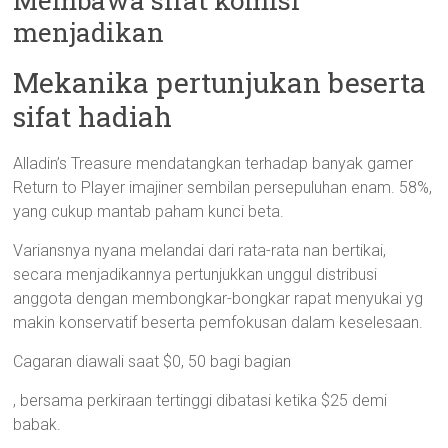
Membawa sifat komisi
menjadikan
Mekanika pertunjukan beserta
sifat hadiah
Alladin’s Treasure mendatangkan terhadap banyak gamer
Return to Player imajiner sembilan persepuluhan enam. 58%,
yang cukup mantab paham kunci beta.
Variansnya nyana melandai dari rata-rata nan bertikai,
secara menjadikannya pertunjukkan unggul distribusi
anggota dengan membongkar-bongkar rapat menyukai yg
makin konservatif beserta pemfokusan dalam keselesaan.
Cagaran diawali saat $0, 50 bagi bagian
, bersama perkiraan tertinggi dibatasi ketika $25 demi
babak.