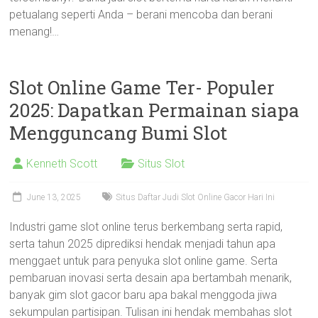
petualang seperti Anda – berani mencoba dan berani
menang!…
Slot Online Game Ter- Populer
2025: Dapatkan Permainan siapa
Mengguncang Bumi Slot
Kenneth Scott
Situs Slot
June 13, 2025
Situs Daftar Judi Slot Online Gacor Hari Ini
Industri game slot online terus berkembang serta rapid,
serta tahun 2025 diprediksi hendak menjadi tahun apa
menggaet untuk para penyuka slot online game. Serta
pembaruan inovasi serta desain apa bertambah menarik,
banyak gim slot gacor baru apa bakal menggoda jiwa
sekumpulan partisipan. Tulisan ini hendak membahas slot