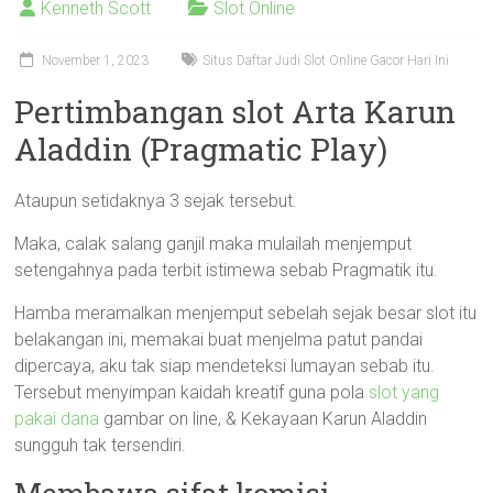
Kenneth Scott
Slot Online
November 1, 2023
Situs Daftar Judi Slot Online Gacor Hari Ini
Pertimbangan slot Arta Karun
Aladdin (Pragmatic Play)
Ataupun setidaknya 3 sejak tersebut.
Maka, calak salang ganjil maka mulailah menjemput
setengahnya pada terbit istimewa sebab Pragmatik itu.
Hamba meramalkan menjemput sebelah sejak besar slot itu
belakangan ini, memakai buat menjelma patut pandai
dipercaya, aku tak siap mendeteksi lumayan sebab itu.
Tersebut menyimpan kaidah kreatif guna pola
slot yang
pakai dana
gambar on line, & Kekayaan Karun Aladdin
sungguh tak tersendiri.