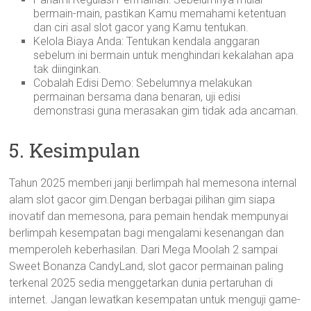
bermain-main, pastikan Kamu memahami ketentuan
dan ciri asal slot gacor yang Kamu tentukan.
Kelola Biaya Anda: Tentukan kendala anggaran
sebelum ini bermain untuk menghindari kekalahan apa
tak diinginkan.
Cobalah Edisi Demo: Sebelumnya melakukan
permainan bersama dana benaran, uji edisi
demonstrasi guna merasakan gim tidak ada ancaman.
5. Kesimpulan
Tahun 2025 memberi janji berlimpah hal memesona internal
alam slot gacor gim.Dengan berbagai pilihan gim siapa
inovatif dan memesona, para pemain hendak mempunyai
berlimpah kesempatan bagi mengalami kesenangan dan
memperoleh keberhasilan. Dari Mega Moolah 2 sampai
Sweet Bonanza CandyLand, slot gacor permainan paling
terkenal 2025 sedia menggetarkan dunia pertaruhan di
internet. Jangan lewatkan kesempatan untuk menguji game-