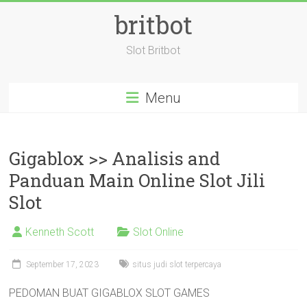
Skip
britbot
to
content
Slot Britbot
Menu
Gigablox >> Analisis and
Panduan Main Online Slot Jili
Slot
Kenneth Scott
Slot Online
September 17, 2023
situs judi slot terpercaya
PEDOMAN BUAT GIGABLOX SLOT GAMES