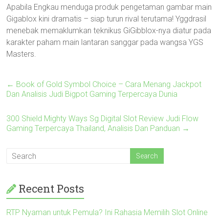
Apabila Engkau menduga produk pengetaman gambar main
Gigablox kini dramatis – siap turun rival terutama! Yggdrasil
menebak memaklumkan teknikus GiGibblox-nya diatur pada
karakter paham main lantaran sanggar pada wangsa YGS
Masters.
←
Book of Gold Symbol Choice – Cara Menang Jackpot
Dan Analisis Judi Bigpot Gaming Terpercaya Dunia
300 Shield Mighty Ways Sg Digital Slot Review Judi Flow
Gaming Terpercaya Thailand, Analisis Dan Panduan
→
Recent Posts
RTP Nyaman untuk Pemula? Ini Rahasia Memilih Slot Online