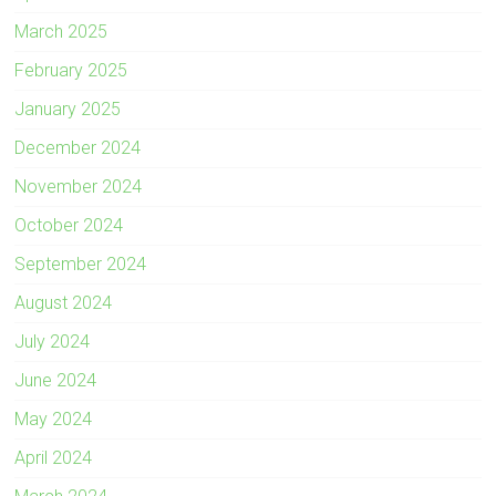
March 2025
February 2025
January 2025
December 2024
November 2024
October 2024
September 2024
August 2024
July 2024
June 2024
May 2024
April 2024