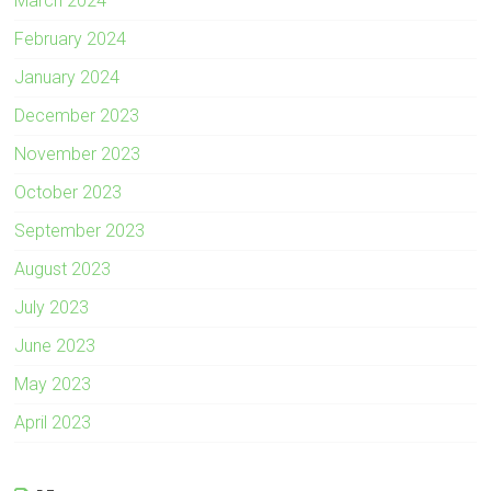
March 2024
February 2024
January 2024
December 2023
November 2023
October 2023
September 2023
August 2023
July 2023
June 2023
May 2023
April 2023