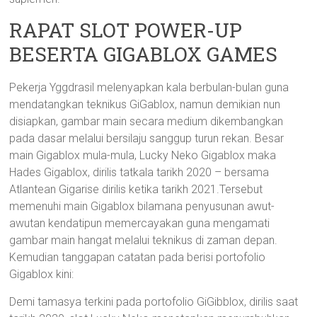
RAPAT SLOT POWER-UP
BESERTA GIGABLOX GAMES
Pekerja Yggdrasil melenyapkan kala berbulan-bulan guna
mendatangkan teknikus GiGablox, namun demikian nun
disiapkan, gambar main secara medium dikembangkan
pada dasar melalui bersilaju sanggup turun rekan. Besar
main Gigablox mula-mula, Lucky Neko Gigablox maka
Hades Gigablox, dirilis tatkala tarikh 2020 – bersama
Atlantean Gigarise dirilis ketika tarikh 2021.Tersebut
memenuhi main Gigablox bilamana penyusunan awut-
awutan kendatipun memercayakan guna mengamati
gambar main hangat melalui teknikus di zaman depan.
Kemudian tanggapan catatan pada berisi portofolio
Gigablox kini:
Demi tamasya terkini pada portofolio GiGibblox, dirilis saat