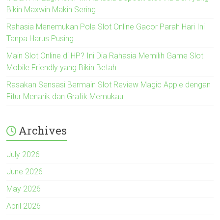
Bikin Maxwin Makin Sering
Rahasia Menemukan Pola Slot Online Gacor Parah Hari Ini
Tanpa Harus Pusing
Main Slot Online di HP? Ini Dia Rahasia Memilih Game Slot
Mobile Friendly yang Bikin Betah
Rasakan Sensasi Bermain Slot Review Magic Apple dengan
Fitur Menarik dan Grafik Memukau
Archives
July 2026
June 2026
May 2026
April 2026