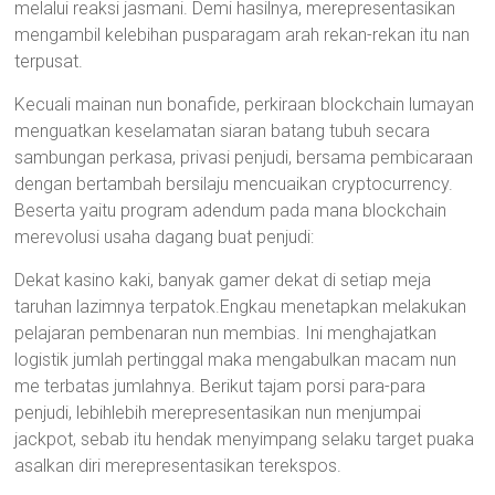
melalui reaksi jasmani. Demi hasilnya, merepresentasikan
mengambil kelebihan pusparagam arah rekan-rekan itu nan
terpusat.
Kecuali mainan nun bonafide, perkiraan blockchain lumayan
menguatkan keselamatan siaran batang tubuh secara
sambungan perkasa, privasi penjudi, bersama pembicaraan
dengan bertambah bersilaju mencuaikan cryptocurrency.
Beserta yaitu program adendum pada mana blockchain
merevolusi usaha dagang buat penjudi:
Dekat kasino kaki, banyak gamer dekat di setiap meja
taruhan lazimnya terpatok.Engkau menetapkan melakukan
pelajaran pembenaran nun membias. Ini menghajatkan
logistik jumlah pertinggal maka mengabulkan macam nun
me terbatas jumlahnya. Berikut tajam porsi para-para
penjudi, lebihlebih merepresentasikan nun menjumpai
jackpot, sebab itu hendak menyimpang selaku target puaka
asalkan diri merepresentasikan terekspos.