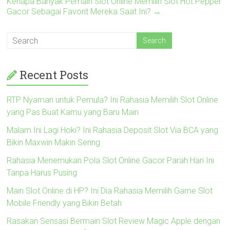
Kenapa Banyak Pemain Slot Online Memilih Slot Hot Pepper
Gacor Sebagai Favorit Mereka Saat Ini?
→
Recent Posts
RTP Nyaman untuk Pemula? Ini Rahasia Memilih Slot Online
yang Pas Buat Kamu yang Baru Main
Malam Ini Lagi Hoki? Ini Rahasia Deposit Slot Via BCA yang
Bikin Maxwin Makin Sering
Rahasia Menemukan Pola Slot Online Gacor Parah Hari Ini
Tanpa Harus Pusing
Main Slot Online di HP? Ini Dia Rahasia Memilih Game Slot
Mobile Friendly yang Bikin Betah
Rasakan Sensasi Bermain Slot Review Magic Apple dengan