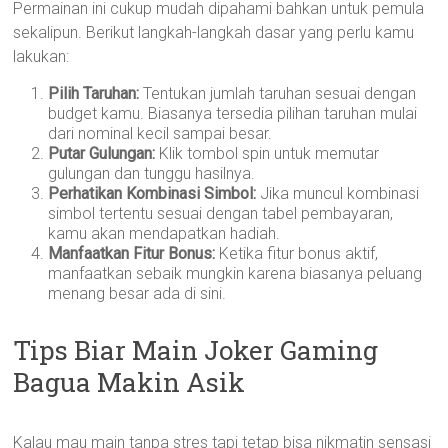
Permainan ini cukup mudah dipahami bahkan untuk pemula
sekalipun. Berikut langkah-langkah dasar yang perlu kamu
lakukan:
Pilih Taruhan:
Tentukan jumlah taruhan sesuai dengan
budget kamu. Biasanya tersedia pilihan taruhan mulai
dari nominal kecil sampai besar.
Putar Gulungan:
Klik tombol spin untuk memutar
gulungan dan tunggu hasilnya.
Perhatikan Kombinasi Simbol:
Jika muncul kombinasi
simbol tertentu sesuai dengan tabel pembayaran,
kamu akan mendapatkan hadiah.
Manfaatkan Fitur Bonus:
Ketika fitur bonus aktif,
manfaatkan sebaik mungkin karena biasanya peluang
menang besar ada di sini.
Tips Biar Main Joker Gaming
Bagua Makin Asik
Kalau mau main tanpa stres tapi tetap bisa nikmatin sensasi