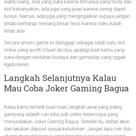
waktu luang. Ada yang suka karena temanya yang beda dari
slot kebanyakan, ada juga yang puas karena sering dapet
bonus. Namun, ada juga yang mengingatkan supaya jangan
terlalu berharap menang besar terus karena risiko kalah
tetap ada.
Secara umum, game ini dianggap sebagai salah satu slot
online yang worth it buat dicoba, apalagi buat kamu yang
suka dengan sentuhan budaya dan gameplay yang nggak
ngebosenin.
Langkah Selanjutnya Kalau
Mau Coba Joker Gaming Bagua
Kalau kamu tertarik buat main, langkah awal yang paling
gampang adalah cari situs judi online terpercaya yang
menyediakan Joker Gaming Bagua. Setelah itu, daftar akun
dan lakukan deposit sesuai kebutuhan. Jangan lupa cek dulu