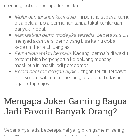
menang, coba beberapa trik berikut:
Mulai dari taruhan kecil dulu.
Ini penting supaya kamu
bisa belajar pola permainan tanpa takut kehilangan
banyak modal.
Manfaatkan demo mode jika tersedia.
Beberapa situs
menyediakan versi demo yang bisa kamu coba
sebelum bertaruh uang asli.
Perhatikan waktu bermain.
Kadang, bermain di waktu
tertentu bisa berpengaruh ke peluang menang,
meskipun ini masih jadi perdebatan.
Kelola bankroll dengan bijak.
Jangan terlalu terbawa
emosi saat kalah atau menang, tetap atur batasan
agar tetap enjoy.
Mengapa Joker Gaming Bagua
Jadi Favorit Banyak Orang?
Sebenarnya, ada beberapa hal yang bikin game ini sering