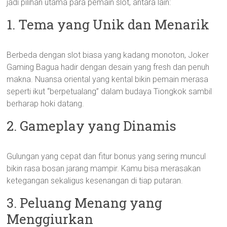
jadi pilihan utama para pemain slot, antara lain:
1. Tema yang Unik dan Menarik
Berbeda dengan slot biasa yang kadang monoton, Joker
Gaming Bagua hadir dengan desain yang fresh dan penuh
makna. Nuansa oriental yang kental bikin pemain merasa
seperti ikut “berpetualang” dalam budaya Tiongkok sambil
berharap hoki datang.
2. Gameplay yang Dinamis
Gulungan yang cepat dan fitur bonus yang sering muncul
bikin rasa bosan jarang mampir. Kamu bisa merasakan
ketegangan sekaligus kesenangan di tiap putaran.
3. Peluang Menang yang
Menggiurkan