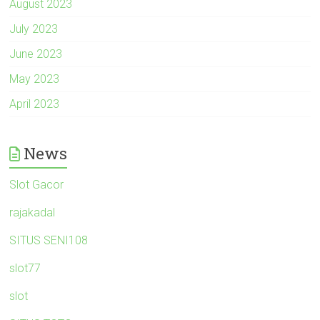
August 2023
July 2023
June 2023
May 2023
April 2023
News
Slot Gacor
rajakadal
SITUS SENI108
slot77
slot