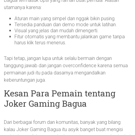
Bagua termasuk opsi yang ramah buat pemula. Alasan
utamanya karena:
Aturan main yang simpel dan nggak bikin pusing.
Tersedia panduan dan demo mode untuk latihan.
Visual yang jelas dan mudah dimengerti.
Fitur otomatis yang membantu jalankan game tanpa
harus klik terus menerus.
Tapi tetap, jangan lupa untuk selalu bermain dengan
tanggung jawab dan jangan overconfidence karena semua
permainan judi itu pada dasarnya mengandalkan
keberuntungan juga.
Kesan Para Pemain tentang
Joker Gaming Bagua
Dari berbagai forum dan komunitas, banyak yang bilang
kalau Joker Gaming Bagua itu asyik banget buat mengisi