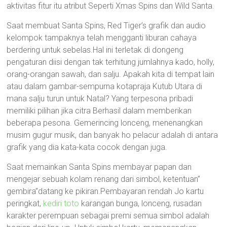
aktivitas fitur itu atribut Seperti Xmas Spins dan Wild Santa.
Saat membuat Santa Spins, Red Tiger’s grafik dan audio
kelompok tampaknya telah mengganti liburan cahaya
berdering untuk sebelas.Hal ini terletak di dongeng
pengaturan diisi dengan tak terhitung jumlahnya kado, holly,
orang-orangan sawah, dan salju. Apakah kita di tempat lain
atau dalam gambar-sempurna kotapraja Kutub Utara di
mana salju turun untuk Natal? Yang terpesona pribadi
memiliki pilihan jika citra Berhasil dalam memberikan
beberapa pesona. Gemerincing lonceng, menenangkan
musim gugur musik, dan banyak ho pelacur adalah di antara
grafik yang dia kata-kata cocok dengan juga.
Saat memainkan Santa Spins membayar papan dan
mengejar sebuah kolam renang dari simbol, ketentuan”
gembira”datang ke pikiran.Pembayaran rendah Jo kartu
peringkat,
kediri toto
karangan bunga, lonceng, rusadan
karakter perempuan sebagai premi semua simbol adalah