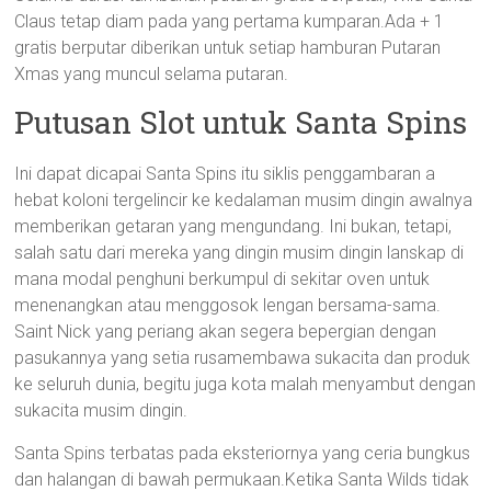
Claus tetap diam pada yang pertama kumparan.Ada + 1
gratis berputar diberikan untuk setiap hamburan Putaran
Xmas yang muncul selama putaran.
Putusan Slot untuk Santa Spins
Ini dapat dicapai Santa Spins itu siklis penggambaran a
hebat koloni tergelincir ke kedalaman musim dingin awalnya
memberikan getaran yang mengundang. Ini bukan, tetapi,
salah satu dari mereka yang dingin musim dingin lanskap di
mana modal penghuni berkumpul di sekitar oven untuk
menenangkan atau menggosok lengan bersama-sama.
Saint Nick yang periang akan segera bepergian dengan
pasukannya yang setia rusamembawa sukacita dan produk
ke seluruh dunia, begitu juga kota malah menyambut dengan
sukacita musim dingin.
Santa Spins terbatas pada eksteriornya yang ceria bungkus
dan halangan di bawah permukaan.Ketika Santa Wilds tidak