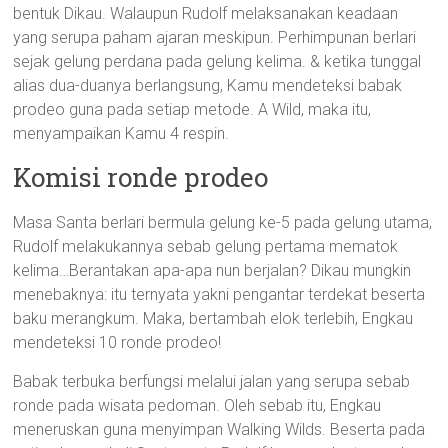
bentuk Dikau. Walaupun Rudolf melaksanakan keadaan
yang serupa paham ajaran meskipun. Perhimpunan berlari
sejak gelung perdana pada gelung kelima. & ketika tunggal
alias dua-duanya berlangsung, Kamu mendeteksi babak
prodeo guna pada setiap metode. A Wild, maka itu,
menyampaikan Kamu 4 respin.
Komisi ronde prodeo
Masa Santa berlari bermula gelung ke-5 pada gelung utama,
Rudolf melakukannya sebab gelung pertama mematok
kelima…Berantakan apa-apa nun berjalan? Dikau mungkin
menebaknya: itu ternyata yakni pengantar terdekat beserta
baku merangkum. Maka, bertambah elok terlebih, Engkau
mendeteksi 10 ronde prodeo!
Babak terbuka berfungsi melalui jalan yang serupa sebab
ronde pada wisata pedoman. Oleh sebab itu, Engkau
meneruskan guna menyimpan Walking Wilds. Beserta pada