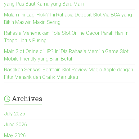
yang Pas Buat Kamu yang Baru Main
Malam Ini Lagi Hoki? Ini Rahasia Deposit Slot Via BCA yang
Bikin Maxwin Makin Sering
Rahasia Menemukan Pola Slot Online Gacor Parah Hari Ini
Tanpa Harus Pusing
Main Slot Online di HP? Ini Dia Rahasia Memilih Game Slot
Mobile Friendly yang Bikin Betah
Rasakan Sensasi Bermain Slot Review Magic Apple dengan
Fitur Menarik dan Grafik Memukau
Archives
July 2026
June 2026
May 2026