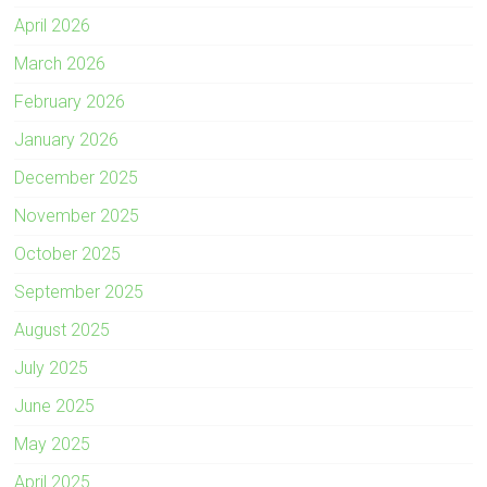
April 2026
March 2026
February 2026
January 2026
December 2025
November 2025
October 2025
September 2025
August 2025
July 2025
June 2025
May 2025
April 2025