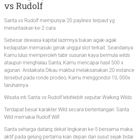
vs Rudolf
Santa vs Rudolf mempunyai 20 paylines terpaut yg
menuntaskan ke-2 cara.
Sebesar dewasa kapital lazimnya bukan agak-agak
kedapatan memasuki gerak unggul slot terkait. Seandainya
Kamu lulus memperoleh tabir susunan kaya bermula wilds
ataupun menghalau Santa, Kamu mencapai hasil 500 x
agunan. Andaikata Dikau makbul melaksanakan 20 instance
tersebut pada ronde prodeo, Kamu menggondol 10, 000x
taruhannya.
Wisata inti Santa vs Rudolf lebihlebih seputar Walking Wilds.
Terdapat besar karakter Wild secara bertentangan: Santa
Wild memakai Rudolf Wilf.
Santa seharga datang dekat lingkaran ke-5 bersama maka
aktif pada gelung pertama kian depan dari susut sejak bidai