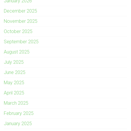
January 2026
December 2025
November 2025
October 2025
September 2025
August 2025
July 2025
June 2025
May 2025
April 2025
March 2025
February 2025
January 2025