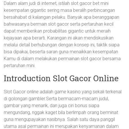
Dalam alam judi di internet, istilah slot gacor bet mini
kesempatan gigantic sering masa beralih perbincangan
bersahabat di kalangan pelaku. Banyak apa beranggapan
bahwasanya bermain slot gacor serta pertaruhan kecil
dapat memberikan probabilitas gigantic untuk meraih
kejayaan apa berarti. Karangan ini akan mendiskusikan
melalui detail berhubungan dengan konsep ini, taktik siapa
bisa dipakai, beserta saran guna menaikkan kesempatan
Kamu di dalam melakukan permainan slot gacor bersama
pertaruhan mini.
Introduction Slot Gacor Online
Slot Gacor online adalah game kasino yang sekali terkenal
di golongan gambler.Serta bermacam-macam judul,
gambar yang menarik, dan juga ciri bonus siapa
mengundang, nggak kaget bila berlimpah orang berminat
guna mengupayakan nasibnya. Salah satu daya panggil
utama asal permainan ini merupakan kenyamanan dalam