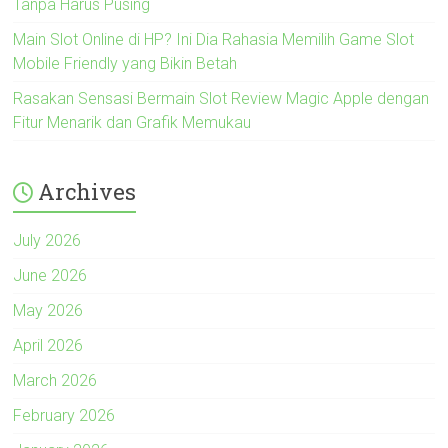
Tanpa Harus Pusing
Main Slot Online di HP? Ini Dia Rahasia Memilih Game Slot
Mobile Friendly yang Bikin Betah
Rasakan Sensasi Bermain Slot Review Magic Apple dengan
Fitur Menarik dan Grafik Memukau
Archives
July 2026
June 2026
May 2026
April 2026
March 2026
February 2026