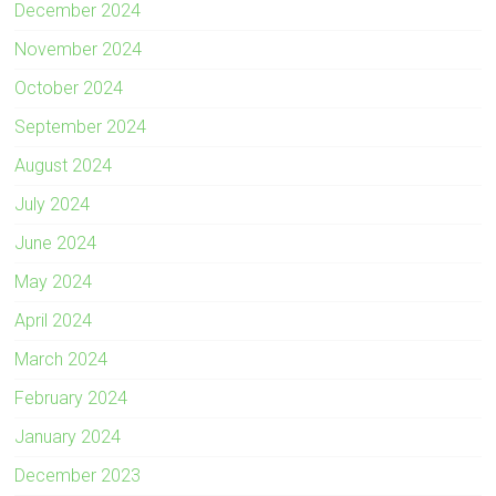
December 2024
November 2024
October 2024
September 2024
August 2024
July 2024
June 2024
May 2024
April 2024
March 2024
February 2024
January 2024
December 2023