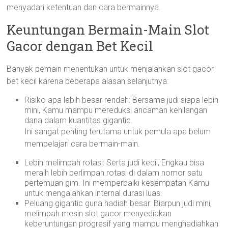
menyadari ketentuan dan cara bermainnya.
Keuntungan Bermain-Main Slot
Gacor dengan Bet Kecil
Banyak pemain menentukan untuk menjalankan slot gacor
bet kecil karena beberapa alasan selanjutnya:
Risiko apa lebih besar rendah: Bersama judi siapa lebih
mini, Kamu mampu mereduksi ancaman kehilangan
dana dalam kuantitas gigantic.
Ini sangat penting terutama untuk pemula apa belum
mempelajari cara bermain-main.
Lebih melimpah rotasi: Serta judi kecil, Engkau bisa
meraih lebih berlimpah rotasi di dalam nomor satu
pertemuan gim. Ini memperbaiki kesempatan Kamu
untuk mengalahkan internal durasi luas.
Peluang gigantic guna hadiah besar: Biarpun judi mini,
melimpah mesin slot gacor menyediakan
keberuntungan progresif yang mampu menghadiahkan