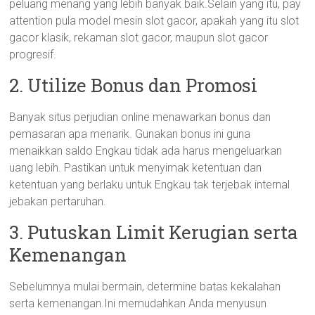
peluang menang yang lebih banyak baik.Selain yang itu, pay
attention pula model mesin slot gacor, apakah yang itu slot
gacor klasik, rekaman slot gacor, maupun slot gacor
progresif.
2. Utilize Bonus dan Promosi
Banyak situs perjudian online menawarkan bonus dan
pemasaran apa menarik. Gunakan bonus ini guna
menaikkan saldo Engkau tidak ada harus mengeluarkan
uang lebih. Pastikan untuk menyimak ketentuan dan
ketentuan yang berlaku untuk Engkau tak terjebak internal
jebakan pertaruhan.
3. Putuskan Limit Kerugian serta
Kemenangan
Sebelumnya mulai bermain, determine batas kekalahan
serta kemenangan.Ini memudahkan Anda menyusun