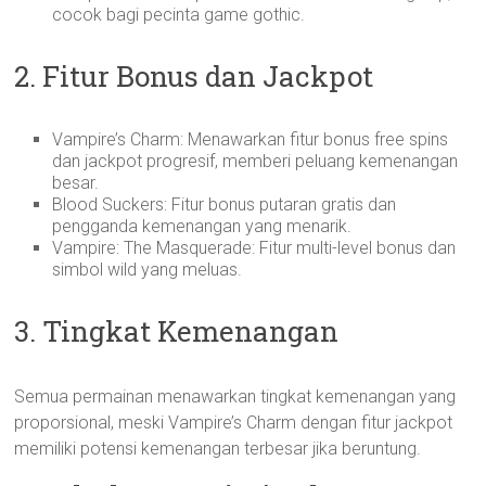
cocok bagi pecinta game gothic.
2. Fitur Bonus dan Jackpot
Vampire’s Charm: Menawarkan fitur bonus free spins
dan jackpot progresif, memberi peluang kemenangan
besar.
Blood Suckers: Fitur bonus putaran gratis dan
pengganda kemenangan yang menarik.
Vampire: The Masquerade: Fitur multi-level bonus dan
simbol wild yang meluas.
3. Tingkat Kemenangan
Semua permainan menawarkan tingkat kemenangan yang
proporsional, meski Vampire’s Charm dengan fitur jackpot
memiliki potensi kemenangan terbesar jika beruntung.