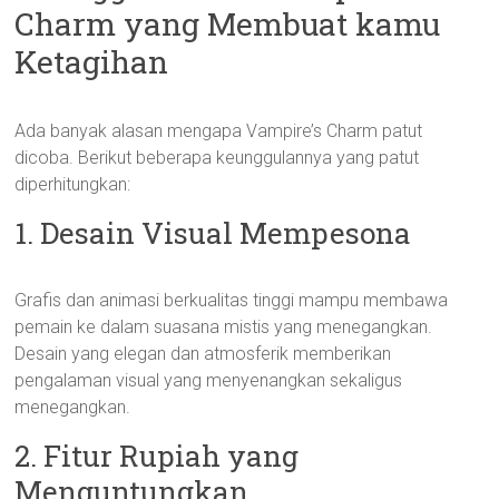
Charm yang Membuat kamu
Ketagihan
Ada banyak alasan mengapa Vampire’s Charm patut
dicoba. Berikut beberapa keunggulannya yang patut
diperhitungkan:
1. Desain Visual Mempesona
Grafis dan animasi berkualitas tinggi mampu membawa
pemain ke dalam suasana mistis yang menegangkan.
Desain yang elegan dan atmosferik memberikan
pengalaman visual yang menyenangkan sekaligus
menegangkan.
2. Fitur Rupiah yang
Menguntungkan