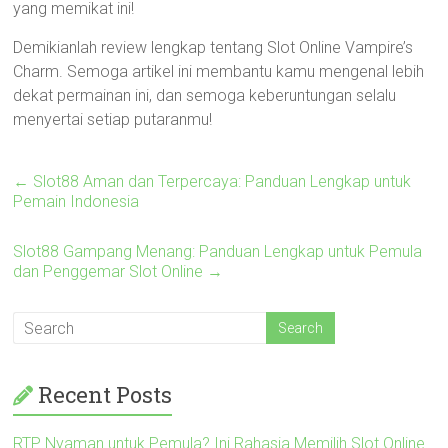
yang memikat ini!
Demikianlah review lengkap tentang Slot Online Vampire’s
Charm. Semoga artikel ini membantu kamu mengenal lebih
dekat permainan ini, dan semoga keberuntungan selalu
menyertai setiap putaranmu!
←
Slot88 Aman dan Terpercaya: Panduan Lengkap untuk
Pemain Indonesia
Slot88 Gampang Menang: Panduan Lengkap untuk Pemula
dan Penggemar Slot Online
→
Recent Posts
RTP Nyaman untuk Pemula? Ini Rahasia Memilih Slot Online