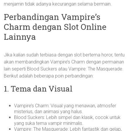
menjamin tidak adanya kecurangan selama bermain.
Perbandingan Vampire’s
Charm dengan Slot Online
Lainnya
Jika kalian sudah terbiasa dengan slot bertema horor, tentu
akan membandingkan Vampire’s Charm dengan permainan
lain seperti Blood Suckers atau Vampire: The Masquerade.
Berikut adalah beberapa poin perbandingan:
1. Tema dan Visual
Vampire’s Charm: Visual yang menawan, atmosfer
misterius, dan animasi yang halus.
Blood Suckers: Lebih simpel dan klasik, cocok untuk
yang suka tema vampir minimalis.
Vampire: The Masquerade: Lebih fantastik dan gelap,