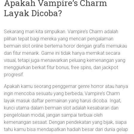
Apakah Vampire’s Charm
Layak Dicoba?
Sekarang mari kita simpulkan. Vampire’s Charm adalah
pilihan tepat bagi mereka yang mencari pengalaman
bermain slot online bertema horor dengan grafis memukau
dan fitur menarik. Game ini tidak hanya memikat secara
visual, tetapi juga menawarkan peluang kemenangan yang
menggiurkan berkat fitur bonus, free spins, dan jackpot
progresif.
Apakah kamu seorang penggemar genre horror atau hanya
ingin mencoba sesuatu yang berbeda, Vampire’s Charm
layak masuk daftar permainan yang harus dicoba. Ingat,
kunci utama dalam bermain slot adalah kesabaran dan
pengelolaan modal, jangan sampai terbuai oleh
kemenangan sesaat. Dengan pendekatan yang bijak, siapa
tahu kamu bisa mendapatkan hadiah besar dari dunia gelap