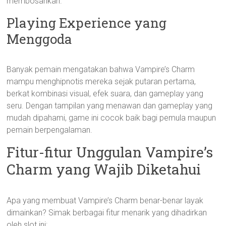
membosankan.
Playing Experience yang
Menggoda
Banyak pemain mengatakan bahwa Vampire’s Charm
mampu menghipnotis mereka sejak putaran pertama,
berkat kombinasi visual, efek suara, dan gameplay yang
seru. Dengan tampilan yang menawan dan gameplay yang
mudah dipahami, game ini cocok baik bagi pemula maupun
pemain berpengalaman.
Fitur-fitur Unggulan Vampire’s
Charm yang Wajib Diketahui
Apa yang membuat Vampire’s Charm benar-benar layak
dimainkan? Simak berbagai fitur menarik yang dihadirkan
oleh slot ini: