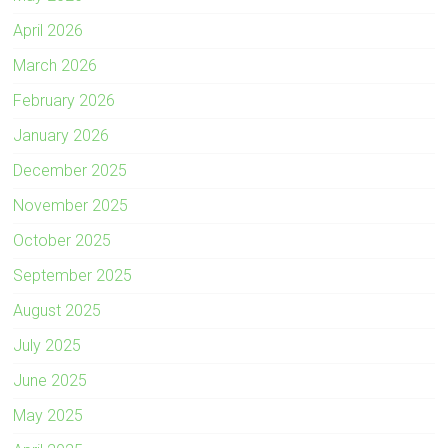
April 2026
March 2026
February 2026
January 2026
December 2025
November 2025
October 2025
September 2025
August 2025
July 2025
June 2025
May 2025