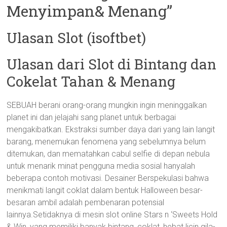
Menyimpan& Menang”
Ulasan Slot (isoftbet)
Ulasan dari Slot di Bintang dan
Cokelat Tahan & Menang
SEBUAH berani orang-orang mungkin ingin meninggalkan
planet ini dan jelajahi sang planet untuk berbagai
mengakibatkan. Ekstraksi sumber daya dari yang lain langit
barang, menemukan fenomena yang sebelumnya belum
ditemukan, dan mematahkan cabul selfie di depan nebula
untuk menarik minat pengguna media sosial hanyalah
beberapa contoh motivasi. Desainer Berspekulasi bahwa
menikmati langit coklat dalam bentuk Halloween besar-
besaran ambil adalah pembenaran potensial
lainnya.Setidaknya di mesin slot online Stars n ‘Sweets Hold
& Win, yang memiliki banyak bintang, coklat, hebat licin gila-