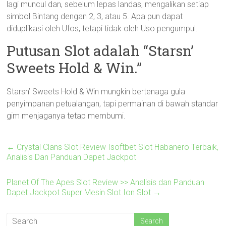
lagi muncul dan, sebelum lepas landas, mengalikan setiap
simbol Bintang dengan 2, 3, atau 5. Apa pun dapat
diduplikasi oleh Ufos, tetapi tidak oleh Uso pengumpul.
Putusan Slot adalah “Starsn’
Sweets Hold & Win.”
Starsn’ Sweets Hold & Win mungkin bertenaga gula
penyimpanan petualangan, tapi permainan di bawah standar
gim menjaganya tetap membumi.
←
Crystal Clans Slot Review Isoftbet Slot Habanero Terbaik,
Analisis Dan Panduan Dapet Jackpot
Planet Of The Apes Slot Review >> Analisis dan Panduan
Dapet Jackpot Super Mesin Slot Ion Slot
→