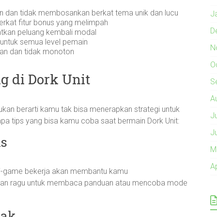
dan tidak membosankan berkat tema unik dan lucu
J
rkat fitur bonus yang melimpah
D
tkan peluang kembali modal
untuk semua level pemain
N
ruan dan tidak monoton
O
g di Dork Unit
S
A
ukan berarti kamu tak bisa menerapkan strategi untuk
J
a tips yang bisa kamu coba saat bermain Dork Unit:
J
us
M
A
ini-game bekerja akan membantu kamu
gan ragu untuk membaca panduan atau mencoba mode
jak