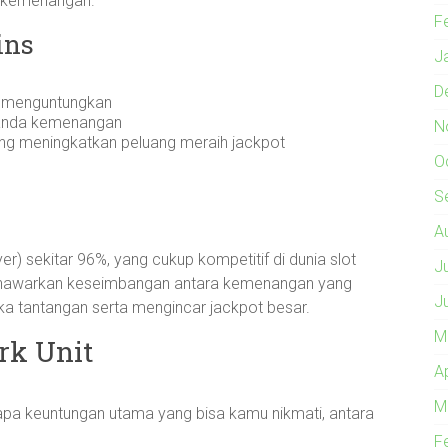
 kemenangan.
F
ins
J
D
n menguntungkan
gganda kemenangan
N
yang meningkatkan peluang meraih jackpot
O
S
A
r) sekitar 96%, yang cukup kompetitif di dunia slot
J
 menawarkan keseimbangan antara kemenangan yang
J
ka tantangan serta mengincar jackpot besar.
M
rk Unit
A
M
pa keuntungan utama yang bisa kamu nikmati, antara
F