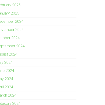
ebruary 2025
anuary 2025
ecember 2024
ovember 2024
ctober 2024
eptember 2024
ugust 2024
uly 2024
une 2024
ay 2024
pril 2024
arch 2024
ebruary 2024