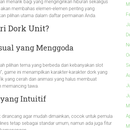
lihan menarik bagi yang menginginkan hiburan sekaligus
M
ta akan membahas elemen-elemen penting yang
F
ikan pilihan utama dalam daftar permainan Anda.
J
ri Dork Unit?
D
N
isual yang Menggoda
O
alah pilihan tema yang berbeda dari kebanyakan slot
S
u”, game ini menampilkan karakter-karakter dork yang
A
fik yang cerah dan animasi yang halus membuat
J
n memancing tawa.
J
ang Intuitif
M
A
nit dirancang agar mudah dimainkan, cocok untuk pemula
lines tetap sebagai standar umum, namun ada juga fitur
M