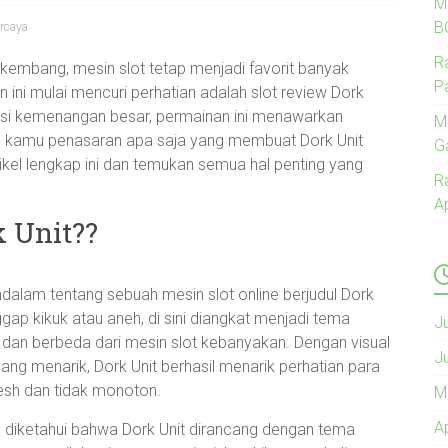
Ma
B
ercaya
R
rkembang, mesin slot tetap menjadi favorit banyak
P
ini mulai mencuri perhatian adalah slot review Dork
otensi kemenangan besar, permainan ini menawarkan
Ma
h kamu penasaran apa saja yang membuat Dork Unit
G
tikel lengkap ini dan temukan semua hal penting yang
R
A
k Unit??
dalam tentang sebuah mesin slot online berjudul Dork
ggap kikuk atau aneh, di sini diangkat menjadi tema
J
dan berbeda dari mesin slot kebanyakan. Dengan visual
J
ang menarik, Dork Unit berhasil menarik perhatian para
esh dan tidak monoton.
M
A
lu diketahui bahwa Dork Unit dirancang dengan tema