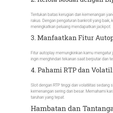
Tentukan batas kerugian dan kemenangan yang 
rakus. Dengan pengaturan bankroll yang baik,
meningkatkan peluang mendapatkan jackpot.
3. Manfaatkan Fitur Auto
Fitur autoplay memungkinkan kamu mengatur ju
ingin menghindari tekanan saat berputar dan t
4. Pahami RTP dan Volatil
Slot dengan RTP tinggi dan volatilitas sedang
kemenangan sering dan besar. Memahami kara
taruhan yang tepat.
Hambatan dan Tantanga