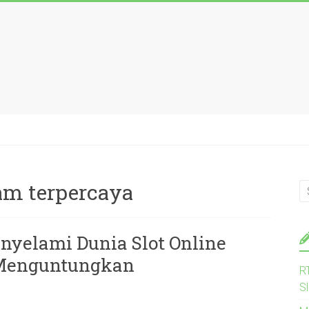
jam terpercaya
enyelami Dunia Slot Online
Menguntungkan
R
S