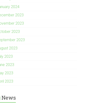
anuary 2024
ecember 2023
ovember 2023
ctober 2023
eptember 2023
ugust 2023
uly 2023
une 2023
ay 2023
pril 2023
News