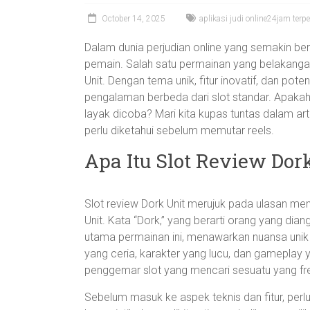
October 14, 2025
aplikasi judi online24jam terp
Dalam dunia perjudian online yang semakin be
pemain. Salah satu permainan yang belakangan 
Unit. Dengan tema unik, fitur inovatif, dan p
pengalaman berbeda dari slot standar. Apaka
layak dicoba? Mari kita kupas tuntas dalam ar
perlu diketahui sebelum memutar reels.
Apa Itu Slot Review Dor
Slot review Dork Unit merujuk pada ulasan men
Unit. Kata “Dork,” yang berarti orang yang dian
utama permainan ini, menawarkan nuansa unik 
yang ceria, karakter yang lucu, dan gameplay y
penggemar slot yang mencari sesuatu yang fr
Sebelum masuk ke aspek teknis dan fitur, per