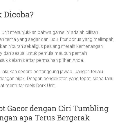
 Dicoba?
 Unit menunjukkan bahwa game ini adalah pilihan
n tema yang segar dan lucu, fitur bonus yang melimpah,
arkan hiburan sekaligus peluang meraih kemenangan
endly dan sesuai untuk pemula maupun pemain
suk dalam daftar permainan pilihan Anda.
dilakukan secara bertanggung jawab. Jangan terlalu
l dengan bijak. Dengan pendekatan yang tepat, siapa tahu
t memutar reels Dork Unit!…
t Gacor dengan Ciri Tumbling
ngan apa Terus Bergerak