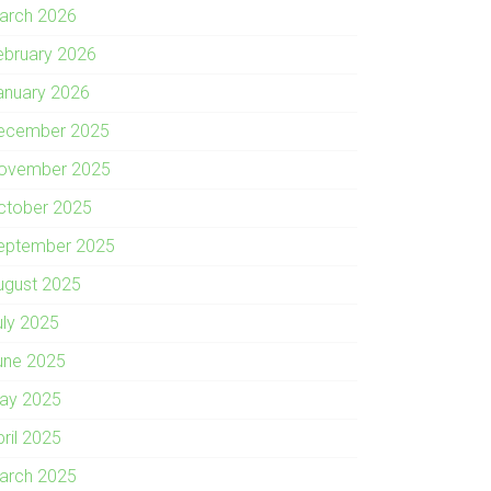
arch 2026
ebruary 2026
anuary 2026
ecember 2025
ovember 2025
ctober 2025
eptember 2025
ugust 2025
uly 2025
une 2025
ay 2025
pril 2025
arch 2025