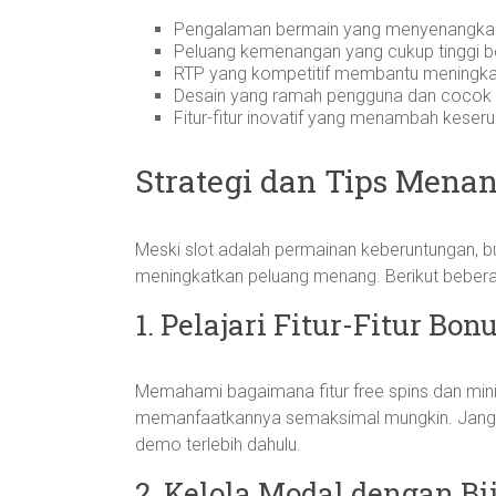
Pengalaman bermain yang menyenangkan 
Peluang kemenangan yang cukup tinggi be
RTP yang kompetitif membantu meningka
Desain yang ramah pengguna dan cocok 
Fitur-fitur inovatif yang menambah kese
Strategi dan Tips Menan
Meski slot adalah permainan keberuntungan, b
meningkatkan peluang menang. Berikut beberap
1. Pelajari Fitur-Fitur Bon
Memahami bagaimana fitur free spins dan m
memanfaatkannya semaksimal mungkin. Jan
demo terlebih dahulu.
2. Kelola Modal dengan Bi