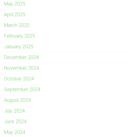
May 2025
April 2025
March 2025
February 2025
January 2025
December 2024
November 2024
October 2024
September 2024
August 2024
July 2024
June 2024
May 2024