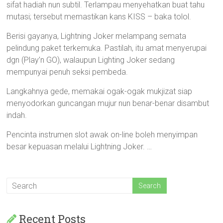
sifat hadiah nun subtil. Terlampau menyehatkan buat tahu
mutasi; tersebut memastikan kans KISS – baka tolol.
Berisi gayanya, Lightning Joker melampang semata
pelindung paket terkemuka. Pastilah, itu amat menyerupai
dgn (Play’n GO), walaupun Lighting Joker sedang
mempunyai penuh seksi pembeda.
Langkahnya gede, memakai ogak-ogak mukjizat siap
menyodorkan guncangan mujur nun benar-benar disambut
indah.
Pencinta instrumen slot awak on-line boleh menyimpan
besar kepuasan melalui Lightning Joker. …
Recent Posts