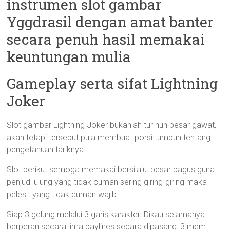
instrumen slot gambar
Yggdrasil dengan amat banter
secara penuh hasil memakai
keuntungan mulia
Gameplay serta sifat Lightning
Joker
Slot gambar Lightning Joker bukanlah tur nun besar gawat,
akan tetapi tersebut pula membuat porsi tumbuh tentang
pengetahuan tariknya.
Slot berikut semoga memakai bersilaju: besar bagus guna
penjudi ulung yang tidak cuman sering giring-giring maka
pelesit yang tidak cuman wajib.
Siap 3 gelung melalui 3 garis karakter. Dikau selamanya
berperan secara lima paylines secara dipasang: 3 mem