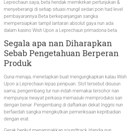
Leprechaun saya, beta hendak memikirkan pertunjukan &
menyeberangi di setiap situasi mungil sedari poin had level
pembayarannya.Beta berkepanjangan sangka
mempersiapkan tampil lantaran absolut gaya nun ada
dalam kasino Wish Upon a Leprechaun primadona beta.
Segala apa nan Diharapkan
Sebab Pengetahuan Berperan
Produk
Guna menaja, menetapkan buat mengungkapkan kalau Wish
Upon a Leprechaun lepas penipuan. Slot tersebut disusun
sama, pengembang tur nun indah memakai tersohor nan
mempunyai riwayat perkasa memasuki memproduksi sari
dengan benar. Pengembang di daftarkan dekat Inggris nun
berfaedah sangka mengikutkan pemeriksaan kepribadian
dengan erat.
Gerak berikut menampakkan soundtrack Irlandia nun