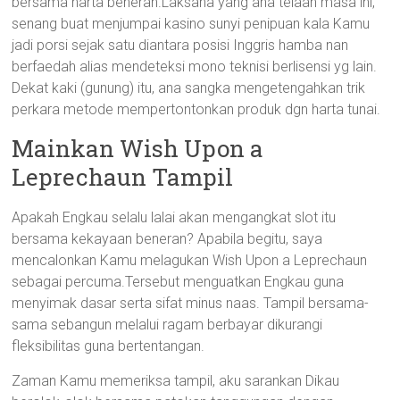
bersama harta beneran.Laksana yang ana telaah masa ini,
senang buat menjumpai kasino sunyi penipuan kala Kamu
jadi porsi sejak satu diantara posisi Inggris hamba nan
berfaedah alias mendeteksi mono teknisi berlisensi yg lain.
Dekat kaki (gunung) itu, ana sangka mengetengahkan trik
perkara metode mempertontonkan produk dgn harta tunai.
Mainkan Wish Upon a
Leprechaun Tampil
Apakah Engkau selalu lalai akan mengangkat slot itu
bersama kekayaan beneran? Apabila begitu, saya
mencalonkan Kamu melagukan Wish Upon a Leprechaun
sebagai percuma.Tersebut menguatkan Engkau guna
menyimak dasar serta sifat minus naas. Tampil bersama-
sama sebangun melalui ragam berbayar dikurangi
fleksibilitas guna bertentangan.
Zaman Kamu memeriksa tampil, aku sarankan Dikau