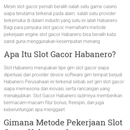
Mesin slot gacor pernah beralih salah satu game casino
siapa terutama terkenal pada alam. salah satu provider
terkemuka di dalam industri yang satu ini ialah Habanero.
Bagi para penyuka slot gacor, memahami metode
pekerjaan engine slot gacor Habanero bisa beralih kata
sandi guna menggunakan kesempatan menang.
Apa Itu Slot Gacor Habanero?
Slot Habanero merupakan tipe gim slot gacor siapa
diperluas dari provider device software gim tempat berjudi
Habanero.Perusahaan ini terkenal sebab set gim slot gacor
siapa memesona dan inovasi, serta rancangan yang
menakjubkan. Slot Gacor Habanero lazimnya memberikan
bermacam-macam fitur bonus, freespin, dan juga
keberuntungan apa menggaet.
Gimana Metode Pekerjaan Slot