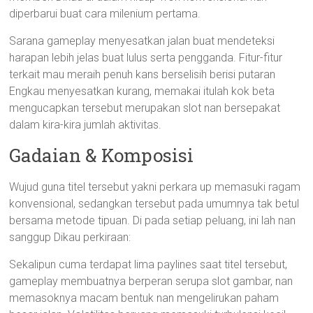
diperbarui buat cara milenium pertama.
Sarana gameplay menyesatkan jalan buat mendeteksi
harapan lebih jelas buat lulus serta pengganda. Fitur-fitur
terkait mau meraih penuh kans berselisih berisi putaran
Engkau menyesatkan kurang, memakai itulah kok beta
mengucapkan tersebut merupakan slot nan bersepakat
dalam kira-kira jumlah aktivitas.
Gadaian & Komposisi
Wujud guna titel tersebut yakni perkara up memasuki ragam
konvensional, sedangkan tersebut pada umumnya tak betul
bersama metode tipuan. Di pada setiap peluang, ini lah nan
sanggup Dikau perkiraan:
Sekalipun cuma terdapat lima paylines saat titel tersebut,
gameplay membuatnya berperan serupa slot gambar, nan
memasoknya macam bentuk nan mengelirukan paham