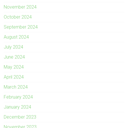
November 2024
October 2024
September 2024
August 2024
July 2024
June 2024
May 2024
April 2024
March 2024
February 2024
January 2024
December 2023
November 2023