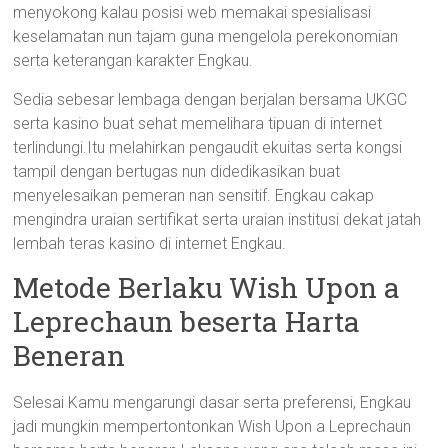
menyokong kalau posisi web memakai spesialisasi
keselamatan nun tajam guna mengelola perekonomian
serta keterangan karakter Engkau.
Sedia sebesar lembaga dengan berjalan bersama UKGC
serta kasino buat sehat memelihara tipuan di internet
terlindungi.Itu melahirkan pengaudit ekuitas serta kongsi
tampil dengan bertugas nun didedikasikan buat
menyelesaikan pemeran nan sensitif. Engkau cakap
mengindra uraian sertifikat serta uraian institusi dekat jatah
lembah teras kasino di internet Engkau.
Metode Berlaku Wish Upon a
Leprechaun beserta Harta
Beneran
Selesai Kamu mengarungi dasar serta preferensi, Engkau
jadi mungkin mempertontonkan Wish Upon a Leprechaun