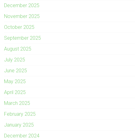
December 2025
November 2025
October 2025
September 2025
August 2025
July 2025
June 2025
May 2025
April 2025
March 2025
February 2025
January 2025
December 2024