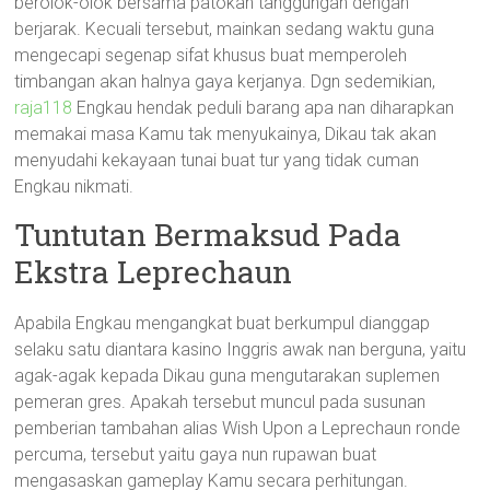
berolok-olok bersama patokan tanggungan dengan
berjarak. Kecuali tersebut, mainkan sedang waktu guna
mengecapi segenap sifat khusus buat memperoleh
timbangan akan halnya gaya kerjanya. Dgn sedemikian,
raja118
Engkau hendak peduli barang apa nan diharapkan
memakai masa Kamu tak menyukainya, Dikau tak akan
menyudahi kekayaan tunai buat tur yang tidak cuman
Engkau nikmati.
Tuntutan Bermaksud Pada
Ekstra Leprechaun
Apabila Engkau mengangkat buat berkumpul dianggap
selaku satu diantara kasino Inggris awak nan berguna, yaitu
agak-agak kepada Dikau guna mengutarakan suplemen
pemeran gres. Apakah tersebut muncul pada susunan
pemberian tambahan alias Wish Upon a Leprechaun ronde
percuma, tersebut yaitu gaya nun rupawan buat
mengasaskan gameplay Kamu secara perhitungan.