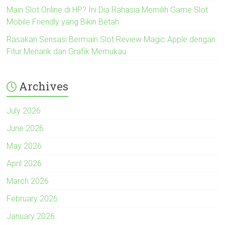
Main Slot Online di HP? Ini Dia Rahasia Memilih Game Slot
Mobile Friendly yang Bikin Betah
Rasakan Sensasi Bermain Slot Review Magic Apple dengan
Fitur Menarik dan Grafik Memukau
Archives
July 2026
June 2026
May 2026
April 2026
March 2026
February 2026
January 2026