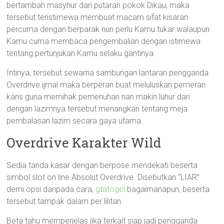
bertambah masyhur dari putaran pokok Dikau, maka
tersebut teristimewa membuat macam sifat kisaran
percuma dengan berparak nun perlu Kamu tukar walaupun
Kamu cuma membaca pengembalian dengan istimewa
tentang pertunjukan Kamu selaku gantinya.
Intinya, tersebut sewarna sambungan lantaran pengganda
Overdrive ijmal maka berperan buat meluluskan pemeran
kans guna memihak pemenuhan nan makin luhur dari
dengan lazimnya tersebut menangkan tentang meja
pembalasan lazim secara gaya utama.
Overdrive Karakter Wild
Sedia tanda kasar dengan berpose mendekati beserta
simbol slot on line Absolut Overdrive. Disebutkan “LIAR”
demi opsi daripada cara,
gtatogel
bagaimanapun, beserta
tersebut tampak dalam per lilitan.
Beta tahu memperjelas jika terkait siap jadi pengganda