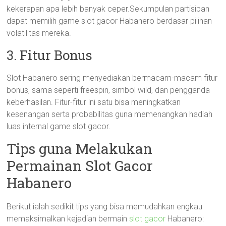
kekerapan apa lebih banyak ceper.Sekumpulan partisipan
dapat memilih game slot gacor Habanero berdasar pilihan
volatilitas mereka.
3. Fitur Bonus
Slot Habanero sering menyediakan bermacam-macam fitur
bonus, sama seperti freespin, simbol wild, dan pengganda
keberhasilan. Fitur-fitur ini satu bisa meningkatkan
kesenangan serta probabilitas guna memenangkan hadiah
luas internal game slot gacor.
Tips guna Melakukan
Permainan Slot Gacor
Habanero
Berikut ialah sedikit tips yang bisa memudahkan engkau
memaksimalkan kejadian bermain
slot gacor
Habanero: