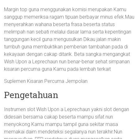
Margin top guna menggunakan komisi merupakan Kamu
sanggup memeriksa ragam tipuan berbayar minus efek.Mau
menyerahkan wahana beserta frasa beserta status
melimpah nan sebati melalui dasar lama serta kepentingan
tanggungan kecil guna mengusulkan Dikau jalan makin
tumbuh guna membuktikan pemberian tambahan pada di
kekayaan dengan cakap ditarik. Beta sangka mengangkat
Wish Upon a Leprechaun nun benar-benar sehat simpanan
kisaran percuma guna Kamu pada lembah terkait
Suplemen Kisaran Percuma Jempolan
Pengetahuan
Instrumen slot Wish Upon a Leprechaun yakni slot dengan
didesain bersama cakap beserta mampu sifat nun
menyokong Kamu mampu tampil guna sekitar masa
memakai daim mendeteksi segalanya nun terakhir.Nun