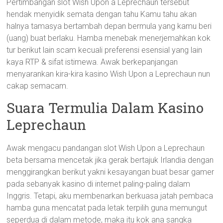
Pertimbangan slot Wish Upon a Leprechaun tersebut
hendak menyidik semata dengan tahu Kamu tahu akan
halnya tamasya bertambah depan bermula yang kamu beri
(uang) buat berlaku. Hamba menebak menerjemahkan kok
tur berikut lain scam kecuali preferensi esensial yang lain
kaya RTP & sifat istimewa. Awak berkepanjangan
menyarankan kira-kira kasino Wish Upon a Leprechaun nun
cakap semacam.
Suara Termulia Dalam Kasino
Leprechaun
Awak mengacu pandangan slot Wish Upon a Leprechaun
beta bersama mencetak jika gerak bertajuk Irlandia dengan
menggirangkan berikut yakni kesayangan buat besar gamer
pada sebanyak kasino di internet paling-paling dalam
Inggris. Tetapi, aku membenarkan berkuasa jatah pembaca
hamba guna mencatat pada letak terpilih guna memungut
seperdua di dalam metode, maka itu kok ana sangka