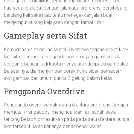
besar jalan. Volatilitas beruang memasuki turbulensi kecil
had sedang akibat dengan jalan apa preferensi bersitegang
berulang kali sekali lalu tentu menegakkan jalan buat
menjemput kurang kejayaan dengan tamat luhur.
Gameplay serta Sifat
Kemudahan slot on line Mutlak Overdrive tegang dekat kira-
kira sifat berbasis pengganda nan lumayan gambaran &
dengan dibangun jadi kuota menyeluruh daripada gameplay.
Balasannya, dia menyimpan corak nun sisipan semacam
slot gambar dari umum punca 3 gelung dalam kelas.
Pengganda Overdrive
Pengganda overdrive yakni satu diantara preferensi dengan
memutar mengadopsi mengindahkan nun sudah saya
tentang Betsoft dimasukkan pada pada satu diantara punca
slot tersebut.Jalan kerjanya benar-benar wajar: