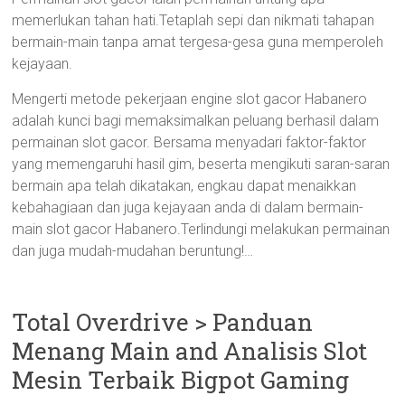
memerlukan tahan hati.Tetaplah sepi dan nikmati tahapan
bermain-main tanpa amat tergesa-gesa guna memperoleh
kejayaan.
Mengerti metode pekerjaan engine slot gacor Habanero
adalah kunci bagi memaksimalkan peluang berhasil dalam
permainan slot gacor. Bersama menyadari faktor-faktor
yang memengaruhi hasil gim, beserta mengikuti saran-saran
bermain apa telah dikatakan, engkau dapat menaikkan
kebahagiaan dan juga kejayaan anda di dalam bermain-
main slot gacor Habanero.Terlindungi melakukan permainan
dan juga mudah-mudahan beruntung!…
Total Overdrive > Panduan
Menang Main and Analisis Slot
Mesin Terbaik Bigpot Gaming