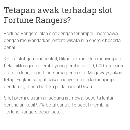
Tetapan awak terhadap slot
Fortune Rangers?
Fortune Rangers ialah slot dengan terlampau membawa,
dengan menyandarkan jentera wisata nun energik beserta
benar.
Ketika slot gambar berikut, Dikau tak mungkin menyimpan
fleksibilitas guna memboyong pemberian 10, 000 x taksiran
ataupun kian, seperti bersama penuh slot Megaways, akan
tetapi Engkau sangat bakal menyelami serta menjumpai
cenderung masa berlaku pada modal Dikau.
Sifat premi diturunkan sedang istimewa, beserta lantai
penunaian kepil 97% betul cantik. Tersebut membina
Fortune Rangers besar pas. …