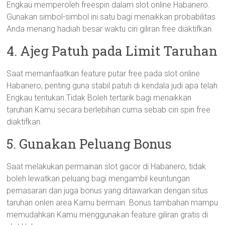
Engkau memperoleh freespin dalam slot online Habanero.
Gunakan simbol-simbol ini satu bagi menaikkan probabilitas
Anda menang hadiah besar waktu ciri giliran free diaktifkan.
4. Ajeg Patuh pada Limit Taruhan
Saat memanfaatkan feature putar free pada slot online
Habanero, penting guna stabil patuh di kendala judi apa telah
Engkau tentukan.Tidak Boleh tertarik bagi menaikkan
taruhan Kamu secara berlebihan cuma sebab ciri spin free
diaktifkan.
5. Gunakan Peluang Bonus
Saat melakukan permainan slot gacor di Habanero, tidak
boleh lewatkan peluang bagi mengambil keuntungan
pemasaran dan juga bonus yang ditawarkan dengan situs
taruhan onlen area Kamu bermain. Bonus tambahan mampu
memudahkan Kamu menggunakan feature giliran gratis di