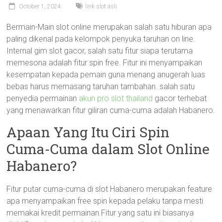
October 1, 2024
link slot asli
Bermain-Main slot online merupakan salah satu hiburan apa
paling dikenal pada kelompok penyuka taruhan on line.
Internal gim slot gacor, salah satu fitur siapa terutama
memesona adalah fitur spin free. Fitur ini menyampaikan
kesempatan kepada pemain guna menang anugerah luas
bebas harus memasang taruhan tambahan. salah satu
penyedia permainan
akun pro slot thailand
gacor terhebat
yang menawarkan fitur giliran cuma-cuma adalah Habanero.
Apaan Yang Itu Ciri Spin
Cuma-Cuma dalam Slot Online
Habanero?
Fitur putar cuma-cuma di slot Habanero merupakan feature
apa menyampaikan free spin kepada pelaku tanpa mesti
memakai kredit permainan.Fitur yang satu ini biasanya