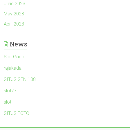
June 2023
May 2023
April 2023
News
Slot Gacor
rajakadal
SITUS SENI108
slot77
slot
SITUS TOTO