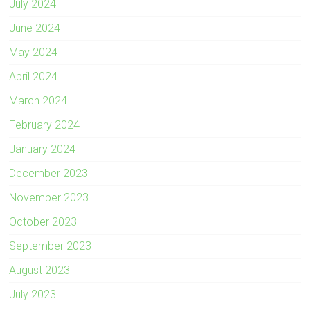
July 2024
June 2024
May 2024
April 2024
March 2024
February 2024
January 2024
December 2023
November 2023
October 2023
September 2023
August 2023
July 2023