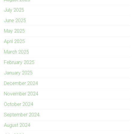
July 2025
June 2025
May 2025
April 2025
March 2025
February 2025
January 2025
December 2024
November 2024
October 2024
September 2024
August 2024