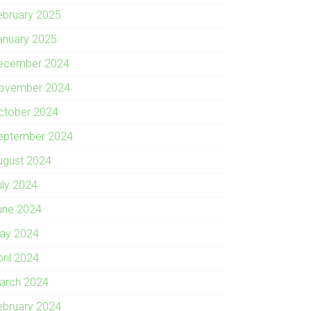
ebruary 2025
anuary 2025
ecember 2024
ovember 2024
ctober 2024
eptember 2024
ugust 2024
uly 2024
une 2024
ay 2024
pril 2024
arch 2024
ebruary 2024