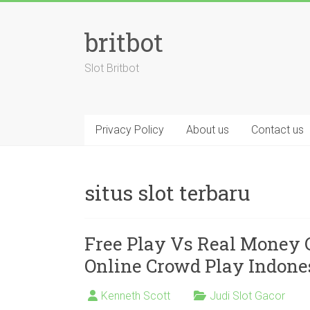
Skip
to
britbot
content
Slot Britbot
Privacy Policy
About us
Contact us
situs slot terbaru
Free Play Vs Real Money
Online Crowd Play Indone
Kenneth Scott
Judi Slot Gacor