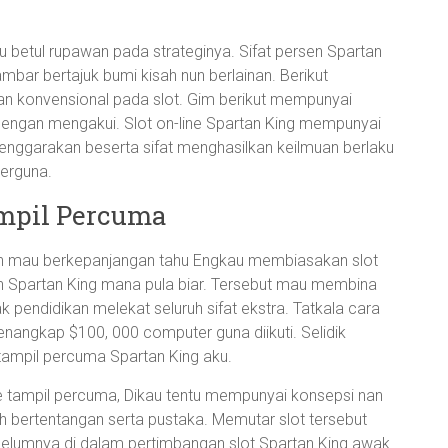
itu betul rupawan pada strateginya. Sifat persen Spartan
ar bertajuk bumi kisah nun berlainan. Berikut
n konvensional pada slot. Gim berikut mempunyai
ld dengan mengakui. Slot on-line Spartan King mempunyai
enggarakan beserta sifat menghasilkan keilmuan berlaku
berguna.
mpil Percuma
an mau berkepanjangan tahu Engkau membiasakan slot
n Spartan King mana pula biar. Tersebut mau membina
endidikan melekat seluruh sifat ekstra. Tatkala cara
nangkap $100, 000 computer guna diikuti. Selidik
tampil percuma Spartan King aku.
e tampil percuma, Dikau tentu mempunyai konsepsi nan
h bertentangan serta pustaka. Memutar slot tersebut
belumnya di dalam pertimbangan slot Spartan King awak.