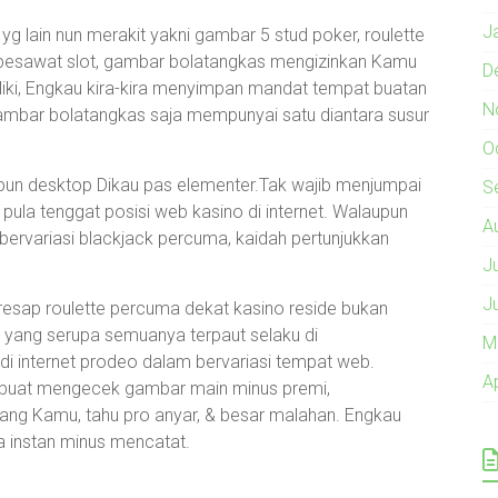
J
g lain nun merakit yakni gambar 5 stud poker, roulette
aya pesawat slot, gambar bolatangkas mengizinkan Kamu
D
liki, Engkau kira-kira menyimpan mandat tempat buatan
N
Gambar bolatangkas saja mempunyai satu diantara susur
O
un desktop Dikau pas elementer.Tak wajib menjumpai
S
pula tenggat posisi web kasino di internet. Walaupun
A
variasi blackjack percuma, kaidah pertunjukkan
J
J
sap roulette percuma dekat kasino reside bukan
n yang serupa semuanya terpaut selaku di
M
di internet prodeo dalam bervariasi tempat web.
A
au buat mengecek gambar main minus premi,
ng Kamu, tahu pro anyar, & besar malahan. Engkau
instan minus mencatat.