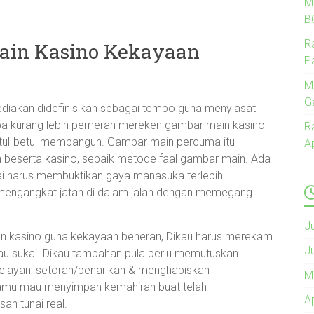
Ma
B
R
ain Kasino Kekayaan
P
Ma
G
diakan didefinisikan sebagai tempo guna menyiasati
pa kurang lebih pemeran mereken gambar main kasino
R
etul-betul membangun. Gambar main percuma itu
A
beserta kasino, sebaik metode faal gambar main. Ada
ai harus membuktikan gaya manasuka terlebih
k mengangkat jatah di dalam jalan dengan memegang
J
n kasino guna kekayaan beneran, Dikau harus merekam
J
u sukai. Dikau tambahan pula perlu memutuskan
elayani setoran/penarikan & menghabiskan
M
Kamu mau menyimpan kemahiran buat telah
A
n tunai real.