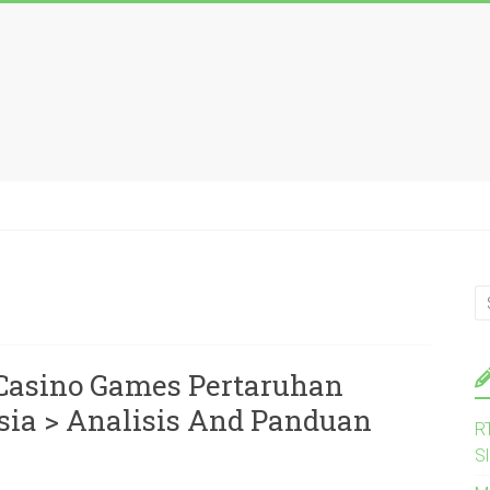
 Casino Games Pertaruhan
sia > Analisis And Panduan
R
S