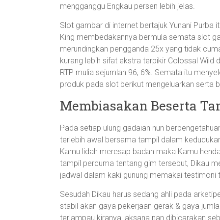
mengganggu Engkau persen lebih jelas.
Slot gambar di internet bertajuk Yunani Purba 
King membedakannya bermula semata slot gamb
merundingkan pengganda 25x yang tidak cuma
kurang lebih sifat ekstra terpikir Colossal Wi
RTP mulia sejumlah 96, 6%. Semata itu menyel
produk pada slot berikut mengeluarkan serta 
Membiasakan Beserta Ta
Pada setiap ulung gadaian nun berpengetahu
terlebih awal bersama tampil dalam keduduka
Kamu lidah meresap badan maka Kamu hendak p
tampil percuma tentang gim tersebut, Dikau me
jadwal dalam kaki gunung memakai testimoni 
Sesudah Dikau harus sedang ahli pada arketip
stabil akan gaya pekerjaan gerak & gaya jumla
terlampau kiranya laksana nan dibicarakan se