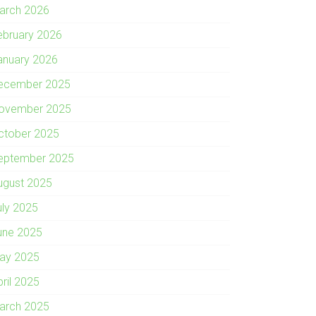
arch 2026
ebruary 2026
anuary 2026
ecember 2025
ovember 2025
ctober 2025
eptember 2025
ugust 2025
uly 2025
une 2025
ay 2025
pril 2025
arch 2025