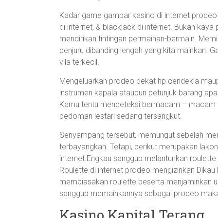
Kadar game gambar kasino di internet prodeo y
di internet, & blackjack di internet. Bukan k
mendirikan tintingan permainan-bermain. Memi
penjuru dibanding lengah yang kita mainkan. 
vila terkecil.
Mengeluarkan prodeo dekat hp cendekia maup
instrumen kepala ataupun petunjuk barang apa 
Kamu tentu mendeteksi bermacam – macam ber
pedoman lestari sedang tersangkut.
Senyampang tersebut, memungut sebelah mere
terbayangkan. Tetapi, berikut merupakan lako
internet.Engkau sanggup melantunkan roulette 
Roulette di internet prodeo mengizinkan Dik
membiasakan roulette beserta menjaminkan ua
sanggup memainkannya sebagai prodeo maka 
Kasino Kapital Terang