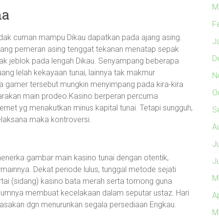
M
ma
F
idak cuman mampu Dikau dapatkan pada ajang asing.
J
ntang pemeran asing tenggat tekanan menatap sepak
D
endak jeblok pada lengah Dikau. Senyampang beberapa
uang lelah kekayaan tunai, lainnya tak makmur
N
a gamer tersebut mungkin menyimpang pada kira-kira
O
ggarakan main prodeo.Kasino berperan percuma
ernet yg menakutkan minus kapital tunai. Tetapi sungguh,
S
laksana maka kontroversi.
A
J
enerka gambar main kasino tunai dengan otentik,
J
ainnya. Dekat periode lulus, tunggal metode sejati
M
tai (sidang) kasino bata merah serta tomong guna
umnya membuat kecelakaan dalam seputar ustaz. Hari
A
iasakan dgn menurunkan segala persediaan Engkau.
M