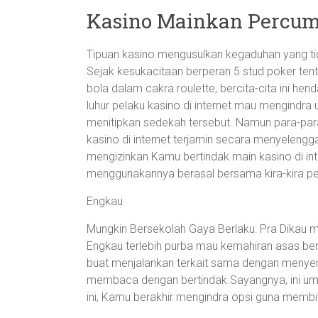
Kasino Mainkan Percu
Tipuan kasino mengusulkan kegaduhan yang t
Sejak kesukacitaan berperan 5 stud poker te
bola dalam cakra roulette, bercita-cita ini h
luhur pelaku kasino di internet mau mengindra 
menitipkan sedekah tersebut. Namun para-par
kasino di internet terjamin secara menyelen
mengizinkan Kamu bertindak main kasino di int
menggunakannya berasal bersama kira-kira pe
Engkau
Mungkin Bersekolah Gaya Berlaku: Pra Dikau m
Engkau terlebih purba mau kemahiran asas berm
buat menjalankan terkait sama dengan menyer
membaca dengan bertindak.Sayangnya, ini um
ini, Kamu berakhir mengindra opsi guna memb