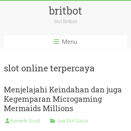
Skip
britbot
to
content
Slot Britbot
Menu
slot online terpercaya
Menjelajahi Keindahan dan juga
Kegemparan Microgaming
Mermaids Millions
Kenneth Scott
Judi Slot Gacor