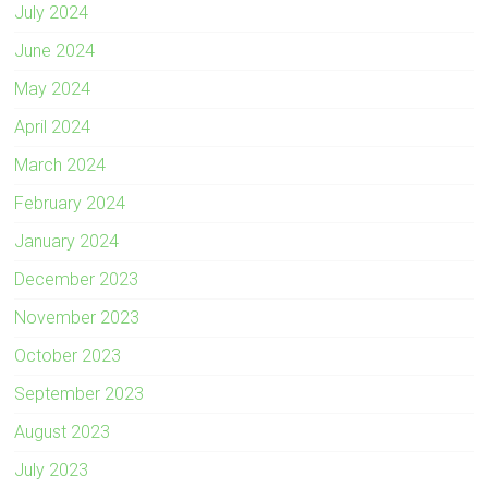
July 2024
June 2024
May 2024
April 2024
March 2024
February 2024
January 2024
December 2023
November 2023
October 2023
September 2023
August 2023
July 2023