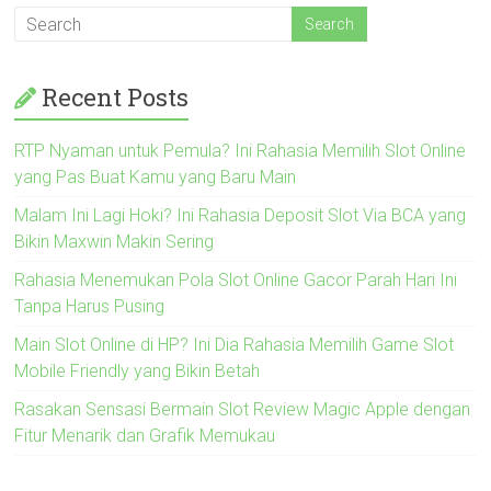
Recent Posts
RTP Nyaman untuk Pemula? Ini Rahasia Memilih Slot Online
yang Pas Buat Kamu yang Baru Main
Malam Ini Lagi Hoki? Ini Rahasia Deposit Slot Via BCA yang
Bikin Maxwin Makin Sering
Rahasia Menemukan Pola Slot Online Gacor Parah Hari Ini
Tanpa Harus Pusing
Main Slot Online di HP? Ini Dia Rahasia Memilih Game Slot
Mobile Friendly yang Bikin Betah
Rasakan Sensasi Bermain Slot Review Magic Apple dengan
Fitur Menarik dan Grafik Memukau