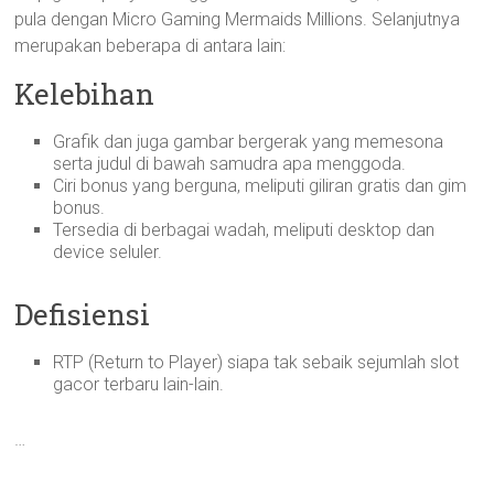
pula dengan Micro Gaming Mermaids Millions. Selanjutnya
merupakan beberapa di antara lain:
Kelebihan
Grafik dan juga gambar bergerak yang memesona
serta judul di bawah samudra apa menggoda.
Ciri bonus yang berguna, meliputi giliran gratis dan gim
bonus.
Tersedia di berbagai wadah, meliputi desktop dan
device seluler.
Defisiensi
RTP (Return to Player) siapa tak sebaik sejumlah slot
gacor terbaru lain-lain.
…