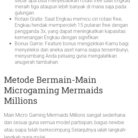
sebar apa bisa menyebabkan rotasi free saat Engkau
meraih tiga ataupun lebih banyak di mana saja pada
gulungan.
Rotasi Gratis: Saat Engkau memicu ciri rotasi free,
Engkau hendak memperoleh 15 putaran free dengan
pengganda 3x, yang dapat meningkatkan kapasitas
kemenangan Engkau dengan signifikan.
Bonus Game: Feature bonus mengizinkan Kamu bagi
menyeleksi dari aneka aset nama siapa tersembunyi,
menyumbang Anda peluang guna mengalahkan
anugerah tambahan.
Metode Bermain-Main
Microgaming Mermaids
Millions
Main Micro Gaming Mermaids Millions sangat sederhana
dan sesuai guna semua model partisipan, bagus newbie
atau siapa telah berkecimpung.Selanjutnya ialah langkah-
langkah guna mulai: