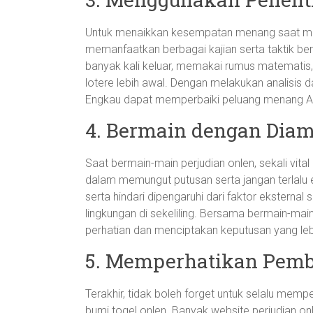
Untuk menaikkan kesempatan menang saat me
memanfaatkan berbagai kajian serta taktik b
banyak kali keluar, memakai rumus matematis
lotere lebih awal. Dengan melakukan analisis 
Engkau dapat memperbaiki peluang menang An
4. Bermain dengan Diam
Saat bermain-main perjudian onlen, sekali vital
dalam memungut putusan serta jangan terlalu 
serta hindari dipengaruhi dari faktor eksterna
lingkungan di sekeliling. Bersama bermain-ma
perhatian dan menciptakan keputusan yang lebi
5. Memperhatikan Pemb
Terakhir, tidak boleh forget untuk selalu me
bumi togel onlen. Banyak website perjudian onl