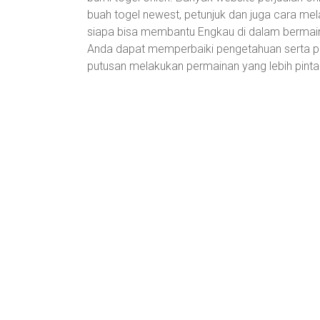
buah togel newest, petunjuk dan juga cara m
siapa bisa membantu Engkau di dalam bermain
Anda dapat memperbaiki pengetahuan serta p
putusan melakukan permainan yang lebih pinta