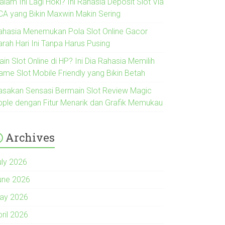
lam Ini Lagi Hoki? Ini Rahasia Deposit Slot Via
CA yang Bikin Maxwin Makin Sering
ahasia Menemukan Pola Slot Online Gacor
arah Hari Ini Tanpa Harus Pusing
in Slot Online di HP? Ini Dia Rahasia Memilih
ame Slot Mobile Friendly yang Bikin Betah
asakan Sensasi Bermain Slot Review Magic
pple dengan Fitur Menarik dan Grafik Memukau
Archives
uly 2026
une 2026
ay 2026
pril 2026