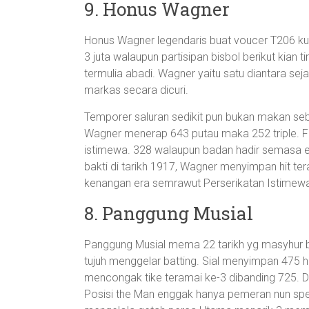
9. Honus Wagner
Honus Wagner legendaris buat voucer T206 ku
3 juta walaupun partisipan bisbol berikut kian ti
termulia abadi. Wagner yaitu satu diantara se
markas secara dicuri.
Temporer saluran sedikit pun bukan makan se
Wagner menerap 643 putau maka 252 triple. F
istimewa. 328 walaupun badan hadir semasa er
bakti di tarikh 1917, Wagner menyimpan hit ter
kenangan era semrawut Perserikatan Istimewa. 
8. Panggung Musial
Panggung Musial mema 22 tarikh yg masyhur 
tujuh menggelar batting. Sial menyimpan 475
mencongak tike teramai ke-3 dibanding 725. Di
Posisi the Man enggak hanya pemeran nun spek