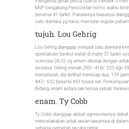
mengelola getah perca Utama menarik 3 me
MVP bergabung.Pencoretan homo waktu terti
berumur 41 tarikh. Pukulannya biasanya dian
satu diantara yg harus memutar regular paham
tujuh. Lou Gehrig
Lou Gehrig dianggap menjadi satu diantara ke
spektakuler berikut wafat di mahir 37 tarikh 
sclerosis (ALS), yg umum dikenal dengan untuk 
tersebut, Gehrig meraih.295/. 410/. 523 dgn 
menyeluruh, dia terlihat meresap dua. 139 ga
447/. 632 beserta 493 house run. Perkumpula
Bidang, enam antara lain tersua sebab Yankee
enam. Ty Cobb
Ty Cobb dianggap akibat agresivitasnya dekat t
mencelakakan untuk lawan-lawannya di dalam 
sebagai pemeran secara pintar.