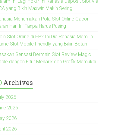
lam Ini Lagi Hoki? Ini Rahasia Deposit Slot Via
CA yang Bikin Maxwin Makin Sering
ahasia Menemukan Pola Slot Online Gacor
arah Hari Ini Tanpa Harus Pusing
in Slot Online di HP? Ini Dia Rahasia Memilih
ame Slot Mobile Friendly yang Bikin Betah
asakan Sensasi Bermain Slot Review Magic
pple dengan Fitur Menarik dan Grafik Memukau
Archives
uly 2026
une 2026
ay 2026
pril 2026