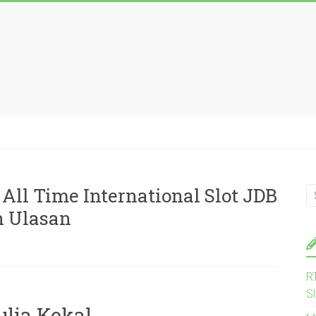
 All Time International Slot JDB
n Ulasan
R
S
ulia Kekal