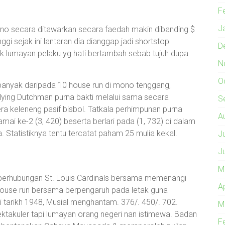
F
J
no secara ditawarkan secara faedah makin dibanding $
nggi sejak ini lantaran dia dianggap jadi shortstop
D
jak lumayan pelaku yg hati bertambah sebab tujuh dupa
N
O
banyak daripada 10 house run di mono tenggang,
lying Dutchman purna bakti melalui sama secara
S
a keleneng pasif bisbol. Tatkala perhimpunan purna
A
amai ke-2 (3, 420) beserta berlari pada (1, 732) di dalam
Statistiknya tentu tercatat paham 25 mulia kekal.
J
J
M
berhubungan St. Louis Cardinals bersama memenangi
A
 house run bersama berpengaruh pada letak guna
 tarikh 1948, Musial menghantam. 376/. 450/. 702.
M
takuler tapi lumayan orang negeri nan istimewa. Badan
F