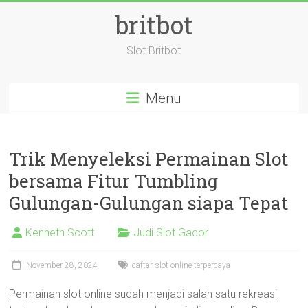
Skip
britbot
to
content
Slot Britbot
Menu
Trik Menyeleksi Permainan Slot
bersama Fitur Tumbling
Gulungan-Gulungan siapa Tepat
Kenneth Scott
Judi Slot Gacor
November 28, 2024
daftar slot online terpercaya
Permainan slot online sudah menjadi salah satu rekreasi