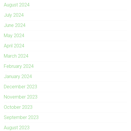
August 2024
July 2024
June 2024
May 2024
April 2024
March 2024
February 2024
January 2024
December 2023
November 2023
October 2023
September 2023
August 2023