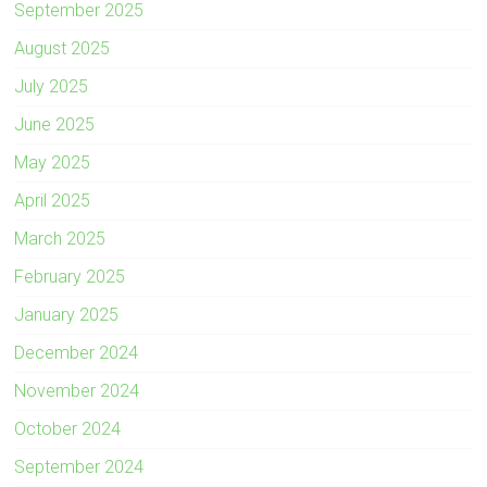
September 2025
August 2025
July 2025
June 2025
May 2025
April 2025
March 2025
February 2025
January 2025
December 2024
November 2024
October 2024
September 2024