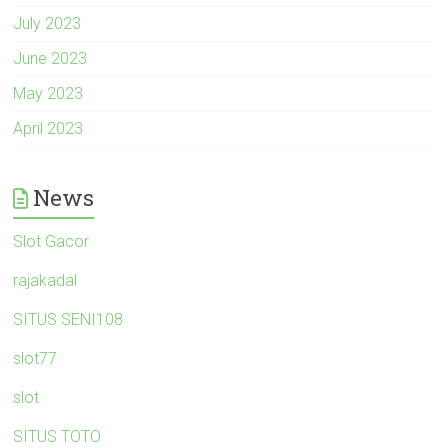
July 2023
June 2023
May 2023
April 2023
News
Slot Gacor
rajakadal
SITUS SENI108
slot77
slot
SITUS TOTO