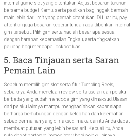
internal game slot yang ditentukan.Adjust besaran taruhan
bersama budget Kamu, serta pastikan bagi nggak bermain-
main lebih dari limit yang pernah ditentukan. Di Luar itu, pay
attention juga besaran keberuntungan apa diberikan internal
gim tersebut. Pilih gim serta hadiah besar apa sesuai
dengan harapan keberhasilan Engkau, serta tingkatkan
peluang bagi mencapai jackpot luas.
5. Baca Tinjauan serta Saran
Pemain Lain
Sebelum memilih gim slot serta fitur Tumbling Reels,
sebaiknya Anda menelaah review serta usulan dari pelaku
berbeda yang sudah mencoba gim yang dimaksud.Ulasan
dari pelaku lainnya mampu menghadiahkan kabar siapa
berharga berhubungan dengan kelebihan dan kelemahan
sebab permainan yang dimaksud, maka dari itu Anda dapat
membuat putusan yang lebih besar arif. Kecuali itu, Anda
pula dapat bertanya immediately bagi pelaku lainnya