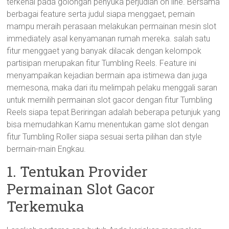
terkenal pada golongan penyuka perjudian on line. Bersama
berbagai feature serta judul siapa menggaet, pemain
mampu meraih perasaan melakukan permainan mesin slot
immediately asal kenyamanan rumah mereka. salah satu
fitur menggaet yang banyak dilacak dengan kelompok
partisipan merupakan fitur Tumbling Reels. Feature ini
menyampaikan kejadian bermain apa istimewa dan juga
memesona, maka dari itu melimpah pelaku menggali saran
untuk memilih permainan slot gacor dengan fitur Tumbling
Reels siapa tepat.Beriringan adalah beberapa petunjuk yang
bisa memudahkan Kamu menentukan game slot dengan
fitur Tumbling Roller siapa sesuai serta pilihan dan style
bermain-main Engkau.
1. Tentukan Provider
Permainan Slot Gacor
Terkemuka