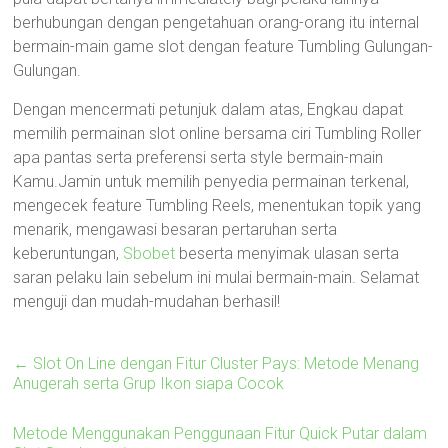
berhubungan dengan pengetahuan orang-orang itu internal
bermain-main game slot dengan feature Tumbling Gulungan-
Gulungan.
Dengan mencermati petunjuk dalam atas, Engkau dapat
memilih permainan slot online bersama ciri Tumbling Roller
apa pantas serta preferensi serta style bermain-main
Kamu.Jamin untuk memilih penyedia permainan terkenal,
mengecek feature Tumbling Reels, menentukan topik yang
menarik, mengawasi besaran pertaruhan serta
keberuntungan,
Sbobet
beserta menyimak ulasan serta
saran pelaku lain sebelum ini mulai bermain-main. Selamat
menguji dan mudah-mudahan berhasil!
←
Slot On Line dengan Fitur Cluster Pays: Metode Menang
Anugerah serta Grup Ikon siapa Cocok
Metode Menggunakan Penggunaan Fitur Quick Putar dalam