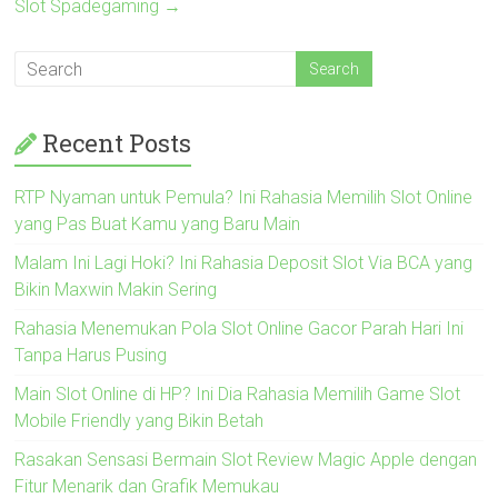
Slot Spadegaming
→
Recent Posts
RTP Nyaman untuk Pemula? Ini Rahasia Memilih Slot Online
yang Pas Buat Kamu yang Baru Main
Malam Ini Lagi Hoki? Ini Rahasia Deposit Slot Via BCA yang
Bikin Maxwin Makin Sering
Rahasia Menemukan Pola Slot Online Gacor Parah Hari Ini
Tanpa Harus Pusing
Main Slot Online di HP? Ini Dia Rahasia Memilih Game Slot
Mobile Friendly yang Bikin Betah
Rasakan Sensasi Bermain Slot Review Magic Apple dengan
Fitur Menarik dan Grafik Memukau