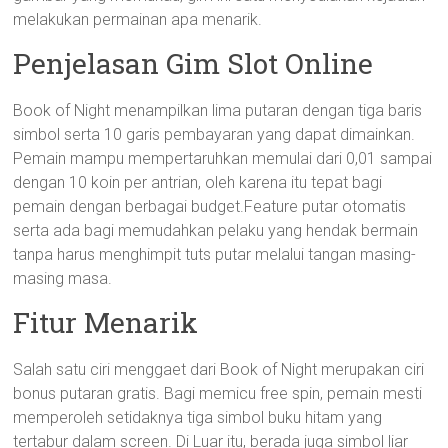
melakukan permainan apa menarik.
Penjelasan Gim Slot Online
Book of Night menampilkan lima putaran dengan tiga baris
simbol serta 10 garis pembayaran yang dapat dimainkan.
Pemain mampu mempertaruhkan memulai dari 0,01 sampai
dengan 10 koin per antrian, oleh karena itu tepat bagi
pemain dengan berbagai budget.Feature putar otomatis
serta ada bagi memudahkan pelaku yang hendak bermain
tanpa harus menghimpit tuts putar melalui tangan masing-
masing masa.
Fitur Menarik
Salah satu ciri menggaet dari Book of Night merupakan ciri
bonus putaran gratis. Bagi memicu free spin, pemain mesti
memperoleh setidaknya tiga simbol buku hitam yang
tertabur dalam screen. Di Luar itu, berada juga simbol liar