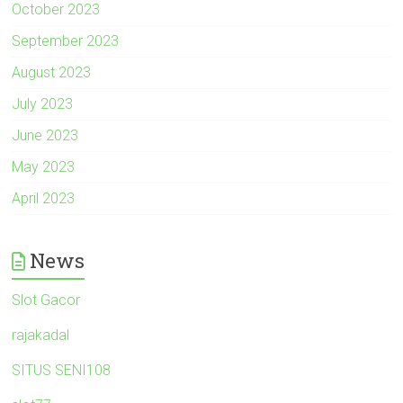
October 2023
September 2023
August 2023
July 2023
June 2023
May 2023
April 2023
News
Slot Gacor
rajakadal
SITUS SENI108