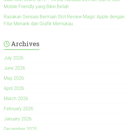
Mobile Friendly yang Bikin Betah
Rasakan Sensasi Bermain Slot Review Magic Apple dengan
Fitur Menarik dan Grafik Memukau
Archives
July 2026
June 2026
May 2026
April 2026
March 2026
February 2026
January 2026
December 2025