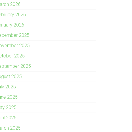
arch 2026
ebruary 2026
anuary 2026
ecember 2025
ovember 2025
ctober 2025
eptember 2025
ugust 2025
uly 2025
une 2025
ay 2025
pril 2025
arch 2025