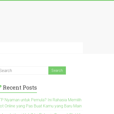
Recent Posts
TP Nyaman untuk Pemula? Ini Rahasia Memilih
lot Online yang Pas Buat Kamu yang Baru Main