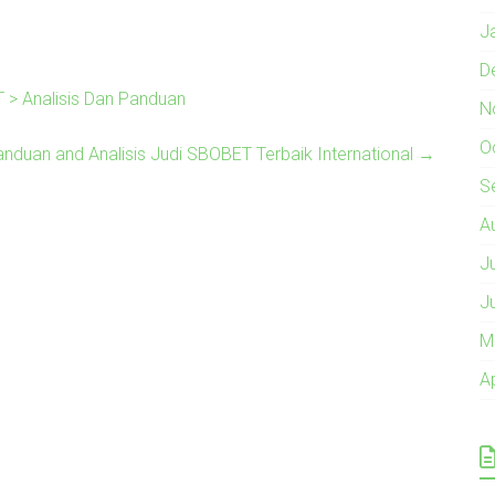
J
D
 > Analisis Dan Panduan
N
O
duan and Analisis Judi SBOBET Terbaik International
→
S
A
J
J
M
A