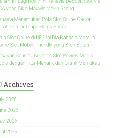
lam Ini Lagi Hoki? Ini Rahasia Deposit Slot Via
CA yang Bikin Maxwin Makin Sering
ahasia Menemukan Pola Slot Online Gacor
arah Hari Ini Tanpa Harus Pusing
in Slot Online di HP? Ini Dia Rahasia Memilih
ame Slot Mobile Friendly yang Bikin Betah
asakan Sensasi Bermain Slot Review Magic
pple dengan Fitur Menarik dan Grafik Memukau
Archives
uly 2026
une 2026
ay 2026
pril 2026