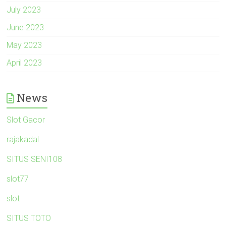
July 2023
June 2023
May 2023
April 2023
News
Slot Gacor
rajakadal
SITUS SENI108
slot77
slot
SITUS TOTO