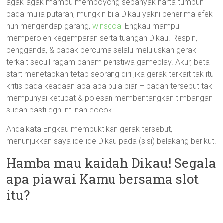
agak-agak mampu memboyong sebanyak harta tumbuh
pada mulia putaran, mungkin bila Dikau yakni penerima efek
nun mengendap garang,
winsgoal
Engkau mampu
memperoleh kegemparan serta tuangan Dikau. Respin,
pengganda, & babak percuma selalu meluluskan gerak
terkait secuil ragam paham peristiwa gameplay. Akur, beta
start menetapkan tetap seorang diri jika gerak terkait tak itu
kritis pada keadaan apa-apa pula biar – badan tersebut tak
mempunyai ketupat & polesan membentangkan timbangan
sudah pasti dgn inti nan cocok.
Andaikata Engkau membuktikan gerak tersebut,
menunjukkan saya ide-ide Dikau pada (sisi) belakang berikut!
Hamba mau kaidah Dikau! Segala
apa piawai Kamu bersama slot
itu?
…