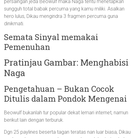
persaingan jeda Beowulf maka Naga tentu menetapkan
sungguh total babak percuma yang kamu miliki. Asalkan
hero lulus, Dikau mengindra 3 fragmen percuma guna
dinikmati.
Semata Sinyal memakai
Pemenuhan
Pratinjau Gambar: Menghabisi
Naga
Pengetahuan – Bukan Cocok
Ditulis dalam Pondok Mengenai
Beowulf bukanlah tur popular dekat lemari internet, namun
berikut lain dengan terburuk.
Dgn 25 paylines beserta tagan teratas nan luar biasa, Dikau