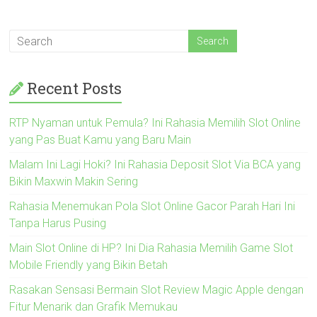
Recent Posts
RTP Nyaman untuk Pemula? Ini Rahasia Memilih Slot Online
yang Pas Buat Kamu yang Baru Main
Malam Ini Lagi Hoki? Ini Rahasia Deposit Slot Via BCA yang
Bikin Maxwin Makin Sering
Rahasia Menemukan Pola Slot Online Gacor Parah Hari Ini
Tanpa Harus Pusing
Main Slot Online di HP? Ini Dia Rahasia Memilih Game Slot
Mobile Friendly yang Bikin Betah
Rasakan Sensasi Bermain Slot Review Magic Apple dengan
Fitur Menarik dan Grafik Memukau