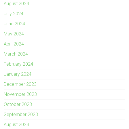
August 2024
July 2024
June 2024
May 2024
April 2024
March 2024
February 2024
January 2024
December 2023
November 2023
October 2023
September 2023
August 2023