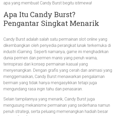
apa yang membuat Candy Burst begitu istimewa!
Apa Itu Candy Burst?
Pengantar Singkat Menarik
Candy Burst adalah salah satu permainan slot online yang
dikembangkan oleh penyedia perangkat lunak terkemuka di
industri iGaming. Seperti namanya, game ini menghadirkan
dunia permen dan permen manis yang penuh warna,
terinspirasi dari konsep permainan kasual yang
menyenangkan. Dengan grafis yang cerah dan animasi yang
menggemaskan, Candy Burst menawarkan pengalaman
bermain yang tidak hanya mengasyikkan tetapi juga
mengundang rasa ingin tahu dan penasaran.
Selain tampilannya yang menarik, Candy Burst juga
mengusung mekanisme permainan yang sederhana namun
penuh strategi, serta peluang memenangkan hadiah besar