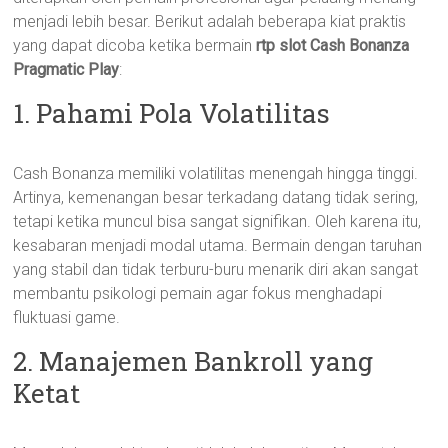
menjadi lebih besar. Berikut adalah beberapa kiat praktis
yang dapat dicoba ketika bermain
rtp slot Cash Bonanza
Pragmatic Play
:
1. Pahami Pola Volatilitas
Cash Bonanza memiliki volatilitas menengah hingga tinggi.
Artinya, kemenangan besar terkadang datang tidak sering,
tetapi ketika muncul bisa sangat signifikan. Oleh karena itu,
kesabaran menjadi modal utama. Bermain dengan taruhan
yang stabil dan tidak terburu-buru menarik diri akan sangat
membantu psikologi pemain agar fokus menghadapi
fluktuasi game.
2. Manajemen Bankroll yang
Ketat