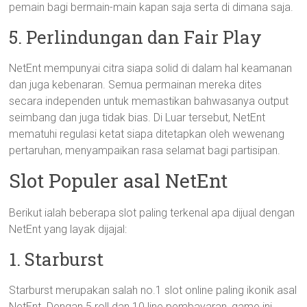
pemain bagi bermain-main kapan saja serta di dimana saja.
5. Perlindungan dan Fair Play
NetEnt mempunyai citra siapa solid di dalam hal keamanan
dan juga kebenaran. Semua permainan mereka dites
secara independen untuk memastikan bahwasanya output
seimbang dan juga tidak bias. Di Luar tersebut, NetEnt
mematuhi regulasi ketat siapa ditetapkan oleh wewenang
pertaruhan, menyampaikan rasa selamat bagi partisipan.
Slot Populer asal NetEnt
Berikut ialah beberapa slot paling terkenal apa dijual dengan
NetEnt yang layak dijajal:
1. Starburst
Starburst merupakan salah no.1 slot online paling ikonik asal
NetEnt. Dengan 5 roll dan 10 line pembayaran, game ini