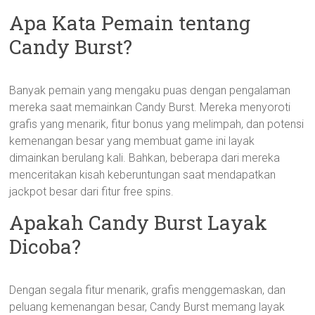
Apa Kata Pemain tentang
Candy Burst?
Banyak pemain yang mengaku puas dengan pengalaman
mereka saat memainkan Candy Burst. Mereka menyoroti
grafis yang menarik, fitur bonus yang melimpah, dan potensi
kemenangan besar yang membuat game ini layak
dimainkan berulang kali. Bahkan, beberapa dari mereka
menceritakan kisah keberuntungan saat mendapatkan
jackpot besar dari fitur free spins.
Apakah Candy Burst Layak
Dicoba?
Dengan segala fitur menarik, grafis menggemaskan, dan
peluang kemenangan besar, Candy Burst memang layak