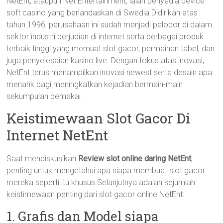
NetEnt, ataupun Net Entertainment, ialah penyedia device
soft casino yang berlandaskan di Swedia.Didirikan atas
tahun 1996, perusahaan ini sudah menjadi pelopor di dalam
sektor industri perjudian di internet serta berbagai produk
terbaik tinggi yang memuat slot gacor, permainan tabel, dan
juga penyelesaian kasino live. Dengan fokus atas inovasi,
NetEnt terus menampilkan inovasi newest serta desain apa
menarik bagi meningkatkan kejadian bermain-main
sekumpulan pemakai.
Keistimewaan Slot Gacor Di
Internet NetEnt
Saat mendiskusikan
Review slot online daring NetEnt
,
penting untuk mengetahui apa siapa membuat slot gacor
mereka seperti itu khusus.Selanjutnya adalah sejumlah
keistimewaan penting dari slot gacor online NetEnt:
1. Grafis dan Model siapa