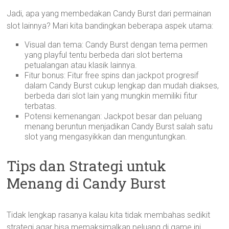
Jadi, apa yang membedakan Candy Burst dari permainan
slot lainnya? Mari kita bandingkan beberapa aspek utama:
Visual dan tema: Candy Burst dengan tema permen
yang playful tentu berbeda dari slot bertema
petualangan atau klasik lainnya.
Fitur bonus: Fitur free spins dan jackpot progresif
dalam Candy Burst cukup lengkap dan mudah diakses,
berbeda dari slot lain yang mungkin memiliki fitur
terbatas.
Potensi kemenangan: Jackpot besar dan peluang
menang beruntun menjadikan Candy Burst salah satu
slot yang mengasyikkan dan menguntungkan.
Tips dan Strategi untuk
Menang di Candy Burst
Tidak lengkap rasanya kalau kita tidak membahas sedikit
strategi agar bisa memaksimalkan peluang di game ini.