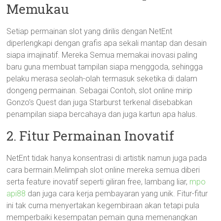
Memukau
Setiap permainan slot yang dirilis dengan NetEnt
diperlengkapi dengan grafis apa sekali mantap dan desain
siapa imajinatif. Mereka Semua memakai inovasi paling
baru guna membuat tampilan siapa menggoda, sehingga
pelaku merasa seolah-olah termasuk seketika di dalam
dongeng permainan. Sebagai Contoh, slot online mirip
Gonzo’s Quest dan juga Starburst terkenal disebabkan
penampilan siapa bercahaya dan juga kartun apa halus.
2. Fitur Permainan Inovatif
NetEnt tidak hanya konsentrasi di artistik namun juga pada
cara bermain.Melimpah slot online mereka semua diberi
serta feature inovatif seperti giliran free, lambang liar,
mpo
api88
dan juga cara kerja pembayaran yang unik. Fitur-fitur
ini tak cuma menyertakan kegembiraan akan tetapi pula
memperbaiki kesempatan pemain guna memenangkan