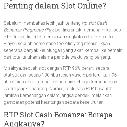
Penting dalam Slot Online?
Sebelum membahas lebih jauh tentang
rtp slot Cash
Bonanza Pragmatic Play
, penting untuk memahami konsep
RTP itu sendiri. RTP merupakan singkatan dari Return to
Player, sebuah persentase teoretis yang menunjukkan
seberapa banyak keuntungan yang akan kembali ke pemain
dari total taruhan selama periode waktu yang panjang.
Misalnya, sebuah slot dengan RTP 96% berarti secara
statistik dari setiap 100 ribu rupiah yang dipertaruhkan, 96
ribu rupiah akan kembali ke pemain sebagai kemenangan
dalam jangka panjang. Namun, tentu saja RTP bukanlah
jaminan kemenangan dalam jangka pendek, melainkan
gambaran potensi keuntungan secara keseluruhan.
RTP Slot Cash Bonanza: Berapa
Angkanya?