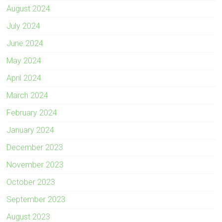
August 2024
July 2024
June 2024
May 2024
April 2024
March 2024
February 2024
January 2024
December 2023
November 2023
October 2023
September 2023
August 2023