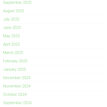
September 2025
August 2025
July 2025
June 2025
May 2025
April 2025
March 2025
February 2025
January 2025
December 2024
November 2024
October 2024
September 2024