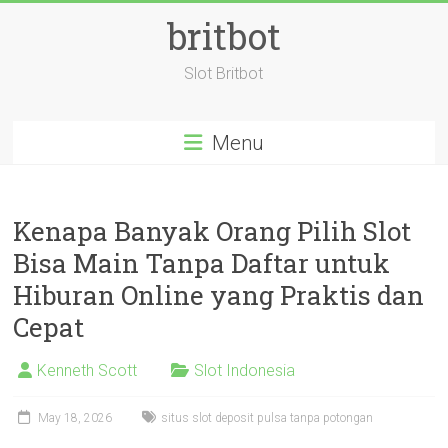
Skip
britbot
to
content
Slot Britbot
Menu
Kenapa Banyak Orang Pilih Slot
Bisa Main Tanpa Daftar untuk
Hiburan Online yang Praktis dan
Cepat
Kenneth Scott
Slot Indonesia
May 18, 2026
situs slot deposit pulsa tanpa potongan