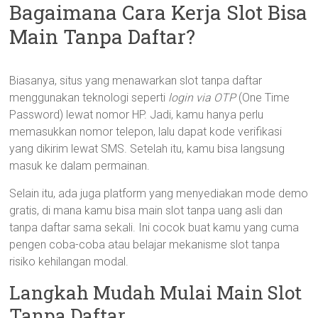
Bagaimana Cara Kerja Slot Bisa
Main Tanpa Daftar?
Biasanya, situs yang menawarkan slot tanpa daftar
menggunakan teknologi seperti
login via OTP
(One Time
Password) lewat nomor HP. Jadi, kamu hanya perlu
memasukkan nomor telepon, lalu dapat kode verifikasi
yang dikirim lewat SMS. Setelah itu, kamu bisa langsung
masuk ke dalam permainan.
Selain itu, ada juga platform yang menyediakan mode demo
gratis, di mana kamu bisa main slot tanpa uang asli dan
tanpa daftar sama sekali. Ini cocok buat kamu yang cuma
pengen coba-coba atau belajar mekanisme slot tanpa
risiko kehilangan modal.
Langkah Mudah Mulai Main Slot
Tanpa Daftar