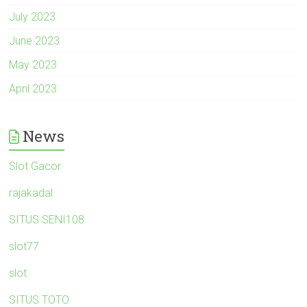
July 2023
June 2023
May 2023
April 2023
News
Slot Gacor
rajakadal
SITUS SENI108
slot77
slot
SITUS TOTO