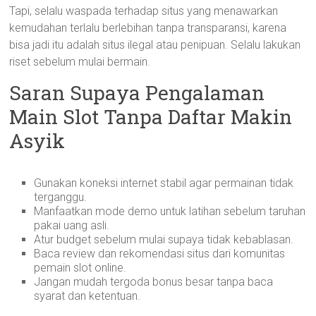
Tapi, selalu waspada terhadap situs yang menawarkan
kemudahan terlalu berlebihan tanpa transparansi, karena
bisa jadi itu adalah situs ilegal atau penipuan. Selalu lakukan
riset sebelum mulai bermain.
Saran Supaya Pengalaman
Main Slot Tanpa Daftar Makin
Asyik
Gunakan koneksi internet stabil agar permainan tidak
terganggu.
Manfaatkan mode demo untuk latihan sebelum taruhan
pakai uang asli.
Atur budget sebelum mulai supaya tidak kebablasan.
Baca review dan rekomendasi situs dari komunitas
pemain slot online.
Jangan mudah tergoda bonus besar tanpa baca
syarat dan ketentuan.