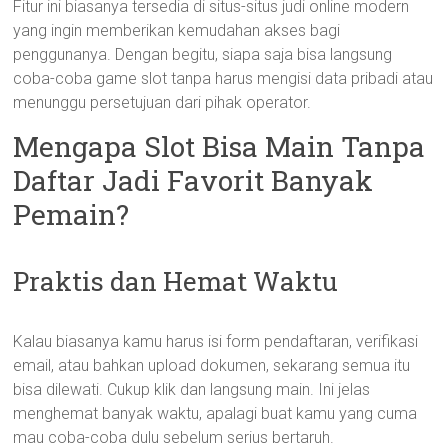
Fitur ini biasanya tersedia di situs-situs judi online modern
yang ingin memberikan kemudahan akses bagi
penggunanya. Dengan begitu, siapa saja bisa langsung
coba-coba game slot tanpa harus mengisi data pribadi atau
menunggu persetujuan dari pihak operator.
Mengapa Slot Bisa Main Tanpa
Daftar Jadi Favorit Banyak
Pemain?
Praktis dan Hemat Waktu
Kalau biasanya kamu harus isi form pendaftaran, verifikasi
email, atau bahkan upload dokumen, sekarang semua itu
bisa dilewati. Cukup klik dan langsung main. Ini jelas
menghemat banyak waktu, apalagi buat kamu yang cuma
mau coba-coba dulu sebelum serius bertaruh.