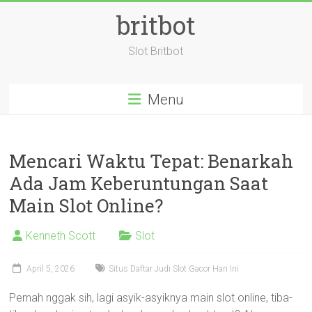
Skip
britbot
to
content
Slot Britbot
Menu
Mencari Waktu Tepat: Benarkah
Ada Jam Keberuntungan Saat
Main Slot Online?
Kenneth Scott
Slot
April 5, 2026
Situs Daftar Judi Slot Gacor Hari Ini
Pernah nggak sih, lagi asyik-asyiknya main slot online, tiba-