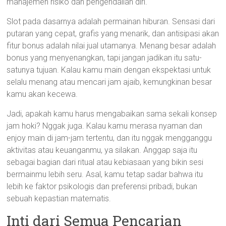
manajemen risiko dan pengendalian diri.
Slot pada dasarnya adalah permainan hiburan. Sensasi dari
putaran yang cepat, grafis yang menarik, dan antisipasi akan
fitur bonus adalah nilai jual utamanya. Menang besar adalah
bonus yang menyenangkan, tapi jangan jadikan itu satu-
satunya tujuan. Kalau kamu main dengan ekspektasi untuk
selalu menang atau mencari jam ajaib, kemungkinan besar
kamu akan kecewa.
Jadi, apakah kamu harus mengabaikan sama sekali konsep
jam hoki? Nggak juga. Kalau kamu merasa nyaman dan
enjoy main di jam-jam tertentu, dan itu nggak mengganggu
aktivitas atau keuanganmu, ya silakan. Anggap saja itu
sebagai bagian dari ritual atau kebiasaan yang bikin sesi
bermainmu lebih seru. Asal, kamu tetap sadar bahwa itu
lebih ke faktor psikologis dan preferensi pribadi, bukan
sebuah kepastian matematis.
Inti dari Semua Pencarian