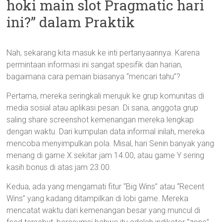
hoki main slot Pragmatic hari
ini?” dalam Praktik
Nah, sekarang kita masuk ke inti pertanyaannya. Karena
permintaan informasi ini sangat spesifik dan harian,
bagaimana cara pemain biasanya “mencari tahu”?
Pertama, mereka seringkali merujuk ke grup komunitas di
media sosial atau aplikasi pesan. Di sana, anggota grup
saling share screenshot kemenangan mereka lengkap
dengan waktu. Dari kumpulan data informal inilah, mereka
mencoba menyimpulkan pola. Misal, hari Senin banyak yang
menang di game X sekitar jam 14.00, atau game Y sering
kasih bonus di atas jam 23.00.
Kedua, ada yang mengamati fitur “Big Wins” atau “Recent
Wins” yang kadang ditampilkan di lobi game. Mereka
mencatat waktu dari kemenangan besar yang muncul di