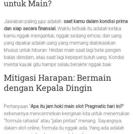
untuk Main?
Jawaban paling jujur adalah:
saat kamu dalam kondisi prima
dan siap secara finansial.
Waktu terbaik itu adalah ketika
kamu nggak mengantuk, nggak sedang emosi, dan uang
yang dipakai adalah uang yang memang dialokasikan
khusus untuk hiburan. Hindari main saat lagi bete pengen
balas dendam, atau saat lagi kepepet butuh uang. Kondisi
mental kayak gitu hampir selalu berakhir nggak baik.
Mitigasi Harapan: Bermain
dengan Kepala Dingin
Pertanyaan “
Apa itu jam hoki main slot Pragmatic hari ini?
”
sebenarnya mencerminkan keinginan kita untuk menemukan
“formula rahasia” atau “jalan pintas” menang. Sayangnya,
dalam slot online, formula itu nggak ada. Yang ada adalah