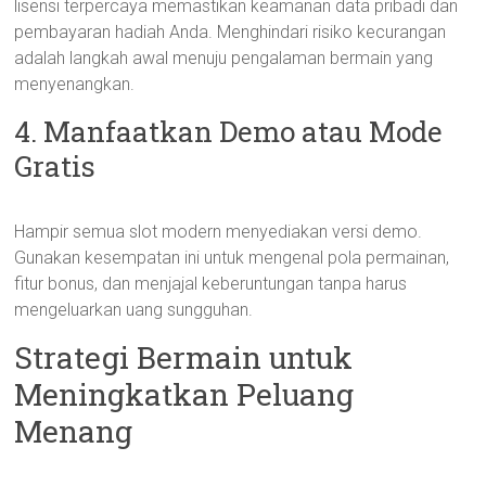
lisensi terpercaya memastikan keamanan data pribadi dan
pembayaran hadiah Anda. Menghindari risiko kecurangan
adalah langkah awal menuju pengalaman bermain yang
menyenangkan.
4. Manfaatkan Demo atau Mode
Gratis
Hampir semua slot modern menyediakan versi demo.
Gunakan kesempatan ini untuk mengenal pola permainan,
fitur bonus, dan menjajal keberuntungan tanpa harus
mengeluarkan uang sungguhan.
Strategi Bermain untuk
Meningkatkan Peluang
Menang