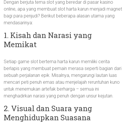
Dengan berjuta tema slot yang beredar di pasar kasino
online, apa yang membuat slot harta karun menjadi magnet
bagi para penjudi? Berikut beberapa alasan utama yang
mendasarinya:
1. Kisah dan Narasi yang
Memikat
Setiap game slot bertema harta karun memiliki cerita
berlapis yang membuat pemain merasa seperti bagian dari
sebuah perjalanan epik. Misalnya, mengarungi lautan luas
mencari peti penuh emas atau menjelajah reruntuhan kuno
untuk menemukan artefak berharga – semua ini
menghadirkan narasi yang penuh dengan unsur kejutan.
2. Visual dan Suara yang
Menghidupkan Suasana