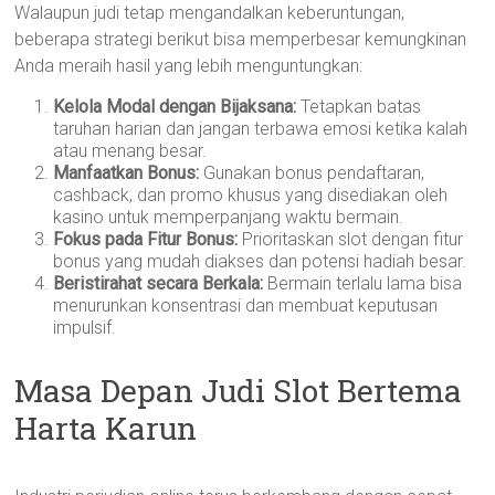
Walaupun judi tetap mengandalkan keberuntungan,
beberapa strategi berikut bisa memperbesar kemungkinan
Anda meraih hasil yang lebih menguntungkan:
Kelola Modal dengan Bijaksana:
Tetapkan batas
taruhan harian dan jangan terbawa emosi ketika kalah
atau menang besar.
Manfaatkan Bonus:
Gunakan bonus pendaftaran,
cashback, dan promo khusus yang disediakan oleh
kasino untuk memperpanjang waktu bermain.
Fokus pada Fitur Bonus:
Prioritaskan slot dengan fitur
bonus yang mudah diakses dan potensi hadiah besar.
Beristirahat secara Berkala:
Bermain terlalu lama bisa
menurunkan konsentrasi dan membuat keputusan
impulsif.
Masa Depan Judi Slot Bertema
Harta Karun