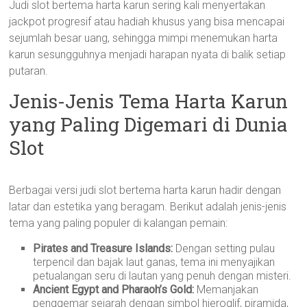
Judi slot bertema harta karun sering kali menyertakan
jackpot progresif atau hadiah khusus yang bisa mencapai
sejumlah besar uang, sehingga mimpi menemukan harta
karun sesungguhnya menjadi harapan nyata di balik setiap
putaran.
Jenis-Jenis Tema Harta Karun
yang Paling Digemari di Dunia
Slot
Berbagai versi judi slot bertema harta karun hadir dengan
latar dan estetika yang beragam. Berikut adalah jenis-jenis
tema yang paling populer di kalangan pemain:
Pirates and Treasure Islands:
Dengan setting pulau
terpencil dan bajak laut ganas, tema ini menyajikan
petualangan seru di lautan yang penuh dengan misteri.
Ancient Egypt and Pharaoh’s Gold:
Memanjakan
penggemar sejarah dengan simbol hieroglif, piramida,