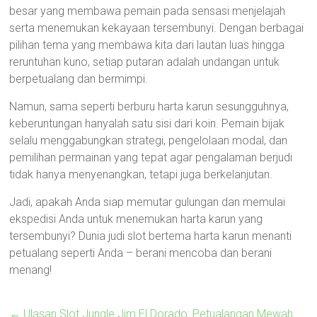
besar yang membawa pemain pada sensasi menjelajah
serta menemukan kekayaan tersembunyi. Dengan berbagai
pilihan tema yang membawa kita dari lautan luas hingga
reruntuhan kuno, setiap putaran adalah undangan untuk
berpetualang dan bermimpi.
Namun, sama seperti berburu harta karun sesungguhnya,
keberuntungan hanyalah satu sisi dari koin. Pemain bijak
selalu menggabungkan strategi, pengelolaan modal, dan
pemilihan permainan yang tepat agar pengalaman berjudi
tidak hanya menyenangkan, tetapi juga berkelanjutan.
Jadi, apakah Anda siap memutar gulungan dan memulai
ekspedisi Anda untuk menemukan harta karun yang
tersembunyi? Dunia judi slot bertema harta karun menanti
petualang seperti Anda – berani mencoba dan berani
menang!
←
Ulasan Slot Jungle Jim El Dorado: Petualangan Mewah