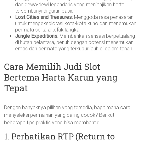
dan dewa-dewi legendaris yang menjanjikan harta
tersembunyi di gurun pasir.
Lost Cities and Treasures:
Menggoda rasa penasaran
untuk mengeksplorasi kota-kota kuno dan menemukan
permata serta artefak langka.
Jungle Expeditions:
Memberikan sensasi berpetualang
di hutan belantara, penuh dengan potensi menemukan
emas dan permata yang terkubur jauh di dalam tanah.
Cara Memilih Judi Slot
Bertema Harta Karun yang
Tepat
Dengan banyaknya pilihan yang tersedia, bagaimana cara
menyeleksi permainan yang paling cocok? Berikut
beberapa tips praktis yang bisa membantu:
1. Perhatikan RTP (Return to