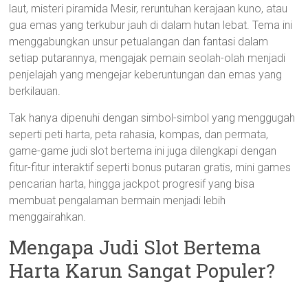
laut, misteri piramida Mesir, reruntuhan kerajaan kuno, atau
gua emas yang terkubur jauh di dalam hutan lebat. Tema ini
menggabungkan unsur petualangan dan fantasi dalam
setiap putarannya, mengajak pemain seolah-olah menjadi
penjelajah yang mengejar keberuntungan dan emas yang
berkilauan.
Tak hanya dipenuhi dengan simbol-simbol yang menggugah
seperti peti harta, peta rahasia, kompas, dan permata,
game-game judi slot bertema ini juga dilengkapi dengan
fitur-fitur interaktif seperti bonus putaran gratis, mini games
pencarian harta, hingga jackpot progresif yang bisa
membuat pengalaman bermain menjadi lebih
menggairahkan.
Mengapa Judi Slot Bertema
Harta Karun Sangat Populer?