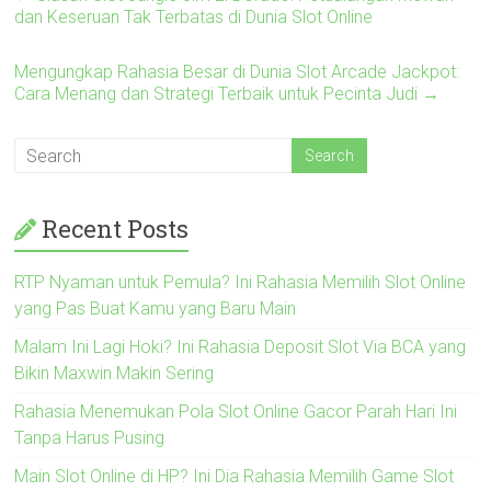
dan Keseruan Tak Terbatas di Dunia Slot Online
Mengungkap Rahasia Besar di Dunia Slot Arcade Jackpot:
Cara Menang dan Strategi Terbaik untuk Pecinta Judi
→
Recent Posts
RTP Nyaman untuk Pemula? Ini Rahasia Memilih Slot Online
yang Pas Buat Kamu yang Baru Main
Malam Ini Lagi Hoki? Ini Rahasia Deposit Slot Via BCA yang
Bikin Maxwin Makin Sering
Rahasia Menemukan Pola Slot Online Gacor Parah Hari Ini
Tanpa Harus Pusing
Main Slot Online di HP? Ini Dia Rahasia Memilih Game Slot