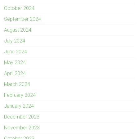
October 2024
September 2024
August 2024
July 2024
June 2024
May 2024
April 2024
March 2024
February 2024
January 2024
December 2023
November 2023
October 2023