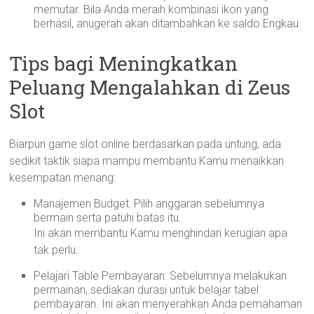
memutar. Bila Anda meraih kombinasi ikon yang
berhasil, anugerah akan ditambahkan ke saldo Engkau.
Tips bagi Meningkatkan
Peluang Mengalahkan di Zeus
Slot
Biarpun game slot online berdasarkan pada untung, ada
sedikit taktik siapa mampu membantu Kamu menaikkan
kesempatan menang:
Manajemen Budget: Pilih anggaran sebelumnya
bermain serta patuhi batas itu.
Ini akan membantu Kamu menghindari kerugian apa
tak perlu.
Pelajari Table Pembayaran: Sebelumnya melakukan
permainan, sediakan durasi untuk belajar tabel
pembayaran. Ini akan menyerahkan Anda pemahaman