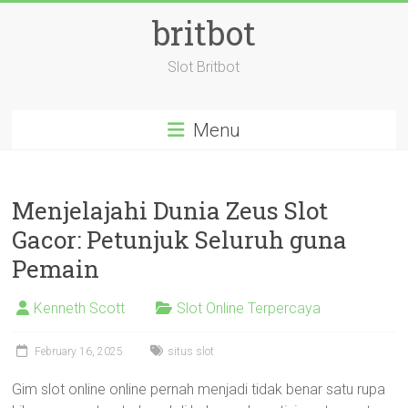
Skip
britbot
to
content
Slot Britbot
Menu
Menjelajahi Dunia Zeus Slot
Gacor: Petunjuk Seluruh guna
Pemain
Kenneth Scott
Slot Online Terpercaya
February 16, 2025
situs slot
Gim slot online online pernah menjadi tidak benar satu rupa