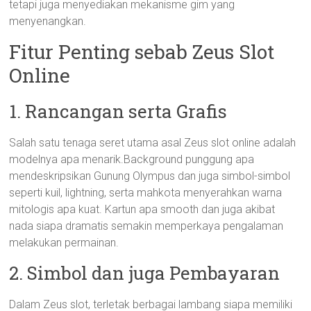
tetapi juga menyediakan mekanisme gim yang
menyenangkan.
Fitur Penting sebab Zeus Slot
Online
1. Rancangan serta Grafis
Salah satu tenaga seret utama asal Zeus slot online adalah
modelnya apa menarik.Background punggung apa
mendeskripsikan Gunung Olympus dan juga simbol-simbol
seperti kuil, lightning, serta mahkota menyerahkan warna
mitologis apa kuat. Kartun apa smooth dan juga akibat
nada siapa dramatis semakin memperkaya pengalaman
melakukan permainan.
2. Simbol dan juga Pembayaran
Dalam Zeus slot, terletak berbagai lambang siapa memiliki