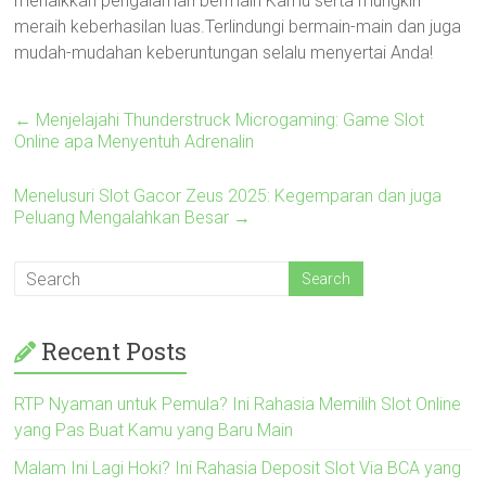
menaikkan pengalaman bermain Kamu serta mungkin
meraih keberhasilan luas.Terlindungi bermain-main dan juga
mudah-mudahan keberuntungan selalu menyertai Anda!
←
Menjelajahi Thunderstruck Microgaming: Game Slot
Online apa Menyentuh Adrenalin
Menelusuri Slot Gacor Zeus 2025: Kegemparan dan juga
Peluang Mengalahkan Besar
→
Recent Posts
RTP Nyaman untuk Pemula? Ini Rahasia Memilih Slot Online
yang Pas Buat Kamu yang Baru Main
Malam Ini Lagi Hoki? Ini Rahasia Deposit Slot Via BCA yang