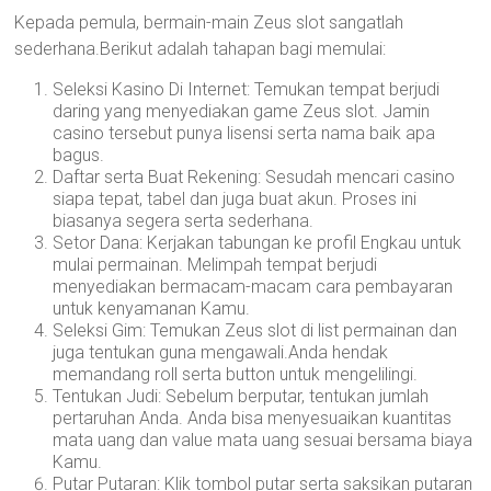
Kepada pemula, bermain-main Zeus slot sangatlah
sederhana.Berikut adalah tahapan bagi memulai:
Seleksi Kasino Di Internet: Temukan tempat berjudi
daring yang menyediakan game Zeus slot. Jamin
casino tersebut punya lisensi serta nama baik apa
bagus.
Daftar serta Buat Rekening: Sesudah mencari casino
siapa tepat, tabel dan juga buat akun. Proses ini
biasanya segera serta sederhana.
Setor Dana: Kerjakan tabungan ke profil Engkau untuk
mulai permainan. Melimpah tempat berjudi
menyediakan bermacam-macam cara pembayaran
untuk kenyamanan Kamu.
Seleksi Gim: Temukan Zeus slot di list permainan dan
juga tentukan guna mengawali.Anda hendak
memandang roll serta button untuk mengelilingi.
Tentukan Judi: Sebelum berputar, tentukan jumlah
pertaruhan Anda. Anda bisa menyesuaikan kuantitas
mata uang dan value mata uang sesuai bersama biaya
Kamu.
Putar Putaran: Klik tombol putar serta saksikan putaran