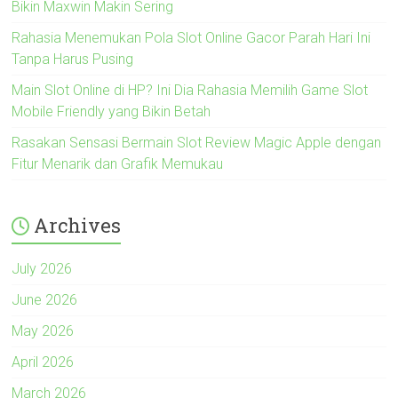
Bikin Maxwin Makin Sering
Rahasia Menemukan Pola Slot Online Gacor Parah Hari Ini
Tanpa Harus Pusing
Main Slot Online di HP? Ini Dia Rahasia Memilih Game Slot
Mobile Friendly yang Bikin Betah
Rasakan Sensasi Bermain Slot Review Magic Apple dengan
Fitur Menarik dan Grafik Memukau
Archives
July 2026
June 2026
May 2026
April 2026
March 2026