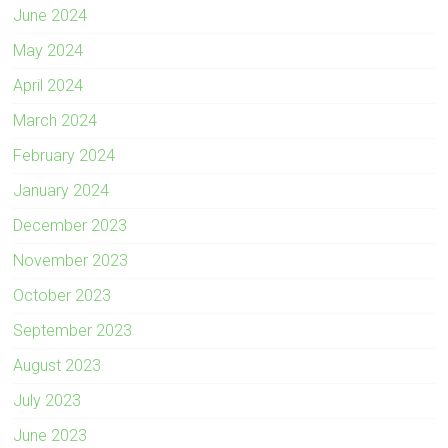
June 2024
May 2024
April 2024
March 2024
February 2024
January 2024
December 2023
November 2023
October 2023
September 2023
August 2023
July 2023
June 2023