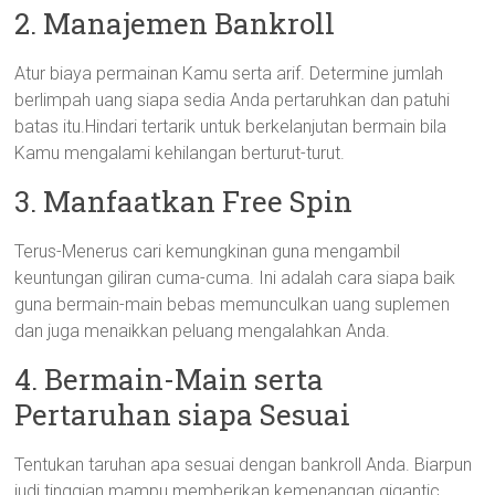
2. Manajemen Bankroll
Atur biaya permainan Kamu serta arif. Determine jumlah
berlimpah uang siapa sedia Anda pertaruhkan dan patuhi
batas itu.Hindari tertarik untuk berkelanjutan bermain bila
Kamu mengalami kehilangan berturut-turut.
3. Manfaatkan Free Spin
Terus-Menerus cari kemungkinan guna mengambil
keuntungan giliran cuma-cuma. Ini adalah cara siapa baik
guna bermain-main bebas memunculkan uang suplemen
dan juga menaikkan peluang mengalahkan Anda.
4. Bermain-Main serta
Pertaruhan siapa Sesuai
Tentukan taruhan apa sesuai dengan bankroll Anda. Biarpun
judi tinggian mampu memberikan kemenangan gigantic,