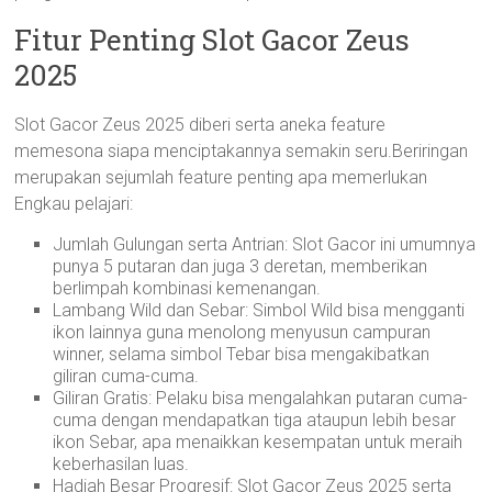
Fitur Penting Slot Gacor Zeus
2025
Slot Gacor Zeus 2025 diberi serta aneka feature
memesona siapa menciptakannya semakin seru.Beriringan
merupakan sejumlah feature penting apa memerlukan
Engkau pelajari:
Jumlah Gulungan serta Antrian: Slot Gacor ini umumnya
punya 5 putaran dan juga 3 deretan, memberikan
berlimpah kombinasi kemenangan.
Lambang Wild dan Sebar: Simbol Wild bisa mengganti
ikon lainnya guna menolong menyusun campuran
winner, selama simbol Tebar bisa mengakibatkan
giliran cuma-cuma.
Giliran Gratis: Pelaku bisa mengalahkan putaran cuma-
cuma dengan mendapatkan tiga ataupun lebih besar
ikon Sebar, apa menaikkan kesempatan untuk meraih
keberhasilan luas.
Hadiah Besar Progresif: Slot Gacor Zeus 2025 serta