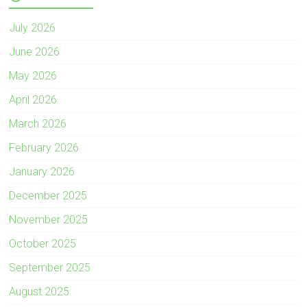
July 2026
June 2026
May 2026
April 2026
March 2026
February 2026
January 2026
December 2025
November 2025
October 2025
September 2025
August 2025