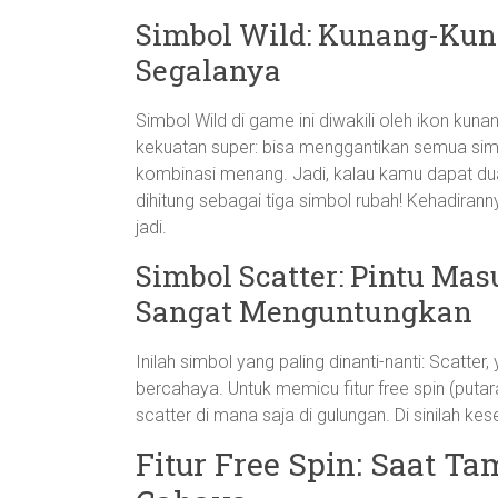
Simbol Wild: Kunang-Kun
Segalanya
Simbol Wild di game ini diwakili oleh ikon kun
kekuatan super: bisa menggantikan semua si
kombinasi menang. Jadi, kalau kamu dapat dua s
dihitung sebagai tiga simbol rubah! Kehadiran
jadi.
Simbol Scatter: Pintu Mas
Sangat Menguntungkan
Inilah simbol yang paling dinanti-nanti: Scatt
bercahaya. Untuk memicu fitur free spin (puta
scatter di mana saja di gulungan. Di sinilah ke
Fitur Free Spin: Saat T