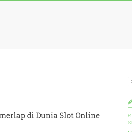
merlap di Dunia Slot Online
R
S