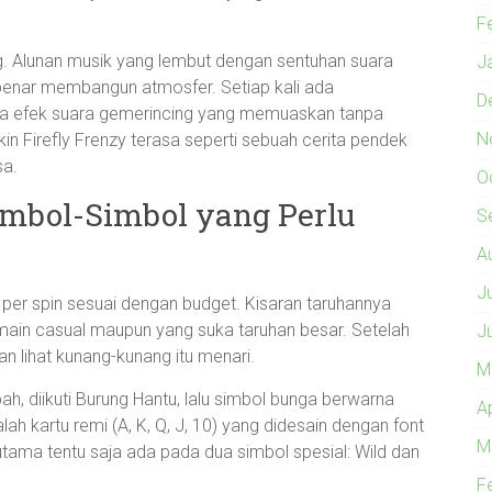
F
ng. Alunan musik yang lembut dengan sentuhan suara
J
-benar membangun atmosfer. Setiap kali ada
D
 ada efek suara gemerincing yang memuaskan tanpa
N
in Firefly Frenzy terasa seperti sebuah cerita pendek
sa.
O
mbol-Simbol yang Perlu
S
A
J
n per spin sesuai dengan budget. Kisaran taruhannya
emain casual maupun yang suka taruhan besar. Setelah
J
an lihat kunang-kunang itu menari.
M
ah, diikuti Burung Hantu, lalu simbol bunga berwarna
A
ah kartu remi (A, K, Q, J, 10) yang didesain dengan font
M
n utama tentu saja ada pada dua simbol spesial: Wild dan
F