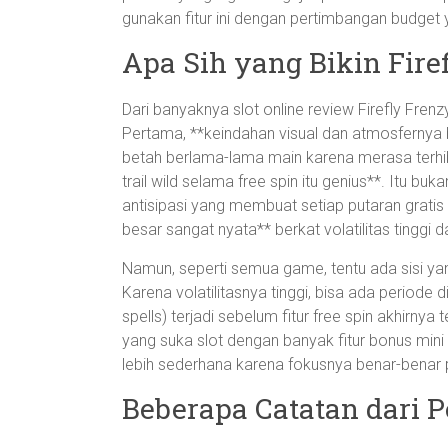
gunakan fitur ini dengan pertimbangan budget
Apa Sih yang Bikin Fire
Dari banyaknya slot online review Firefly Frenz
Pertama, **keindahan visual dan atmosfernya
betah berlama-lama main karena merasa terhi
trail wild selama free spin itu genius**. Itu buk
antisipasi yang membuat setiap putaran gratis
besar sangat nyata** berkat volatilitas tinggi
Namun, seperti semua game, tentu ada sisi y
Karena volatilitasnya tinggi, bisa ada period
spells) terjadi sebelum fitur free spin akhirnya 
yang suka slot dengan banyak fitur bonus mini 
lebih sederhana karena fokusnya benar-benar pa
Beberapa Catatan dari 