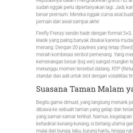
Reputasinya dalam menghadirkan grafis HD, an
sudah nggak perlu dipertanyakan lagi. Jadi, k
benar premium. Mereka nggak cuma asal buat
pemain dari awal sampai akhir.
Firefly Frenzy sendiri hadir dengan format 5×3, 
klasik yang paling banyak disukai karena mud
menang. Dengan 20 paylines yang tetap (fixe
meraih kombinasi simbol pemenang. Yang menarik
kemenangan besar (big win) sangat mungkin ter
menunggu momen tersebut datang. RTP (Return
standar dan adil untuk slot dengan volatilitas ti
Suasana Taman Malam yan
Begitu game dimuat, yang langsung menarik pe
dibawa ke sebuah taman yang gelap dan tena
yang samar-samar terlihat. Namun, kegelapan 
kehadiran kunang-kunang, si bintang utama ga
mulai dari bunga, labu, burung hantu, hingga r