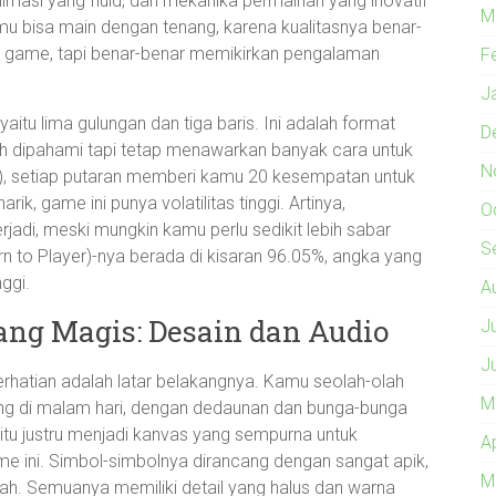
imasi yang fluid, dan mekanika permainan yang inovatif
M
amu bisa main dengan tenang, karena kualitasnya benar-
 game, tapi benar-benar memikirkan pengalaman
F
J
yaitu lima gulungan dan tiga baris. Ini adalah format
D
ah dipahami tapi tetap menawarkan banyak cara untuk
N
d), setiap putaran memberi kamu 20 kesempatan untuk
, game ini punya volatilitas tinggi. Artinya,
O
jadi, meski mungkin kamu perlu sedikit lebih sabar
S
 to Player)-nya berada di kisaran 96.05%, angka yang
nggi.
A
g Magis: Desain dan Audio
J
J
rhatian adalah latar belakangnya. Kamu seolah-olah
M
ng di malam hari, dengan dedaunan dan bunga-bunga
itu justru menjadi kanvas yang sempurna untuk
A
me ini. Simbol-simbolnya dirancang dengan sangat apik,
M
ubah. Semuanya memiliki detail yang halus dan warna