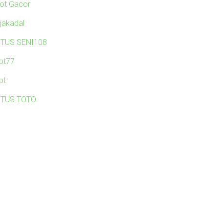
lot Gacor
ajakadal
ITUS SENI108
lot77
ot
ITUS TOTO