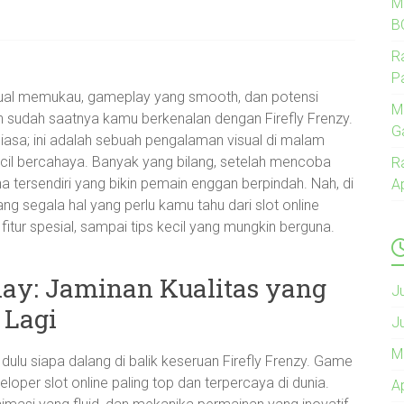
Ma
B
R
P
visual memukau, gameplay yang smooth, dan potensi
Ma
 sudah saatnya kamu berkenalan dengan Firefly Frenzy.
G
iasa; ini adalah sebuah pengalaman visual di malam
il bercahaya. Banyak yang bilang, setelah mencoba
R
a tersendiri yang bikin pemain enggan berpindah. Nah, di
A
ntang segala hal yang perlu kamu tahu dari slot online
 fitur spesial, sampai tips kecil yang mungkin berguna.
lay: Jaminan Kualitas yang
J
 Lagi
J
M
dulu siapa dalang di balik keseruan Firefly Frenzy. Game
eloper slot online paling top dan terpercaya di dunia.
A