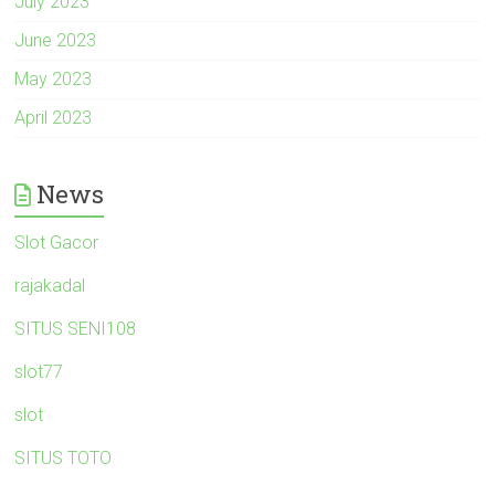
July 2023
June 2023
May 2023
April 2023
News
Slot Gacor
rajakadal
SITUS SENI108
slot77
slot
SITUS TOTO