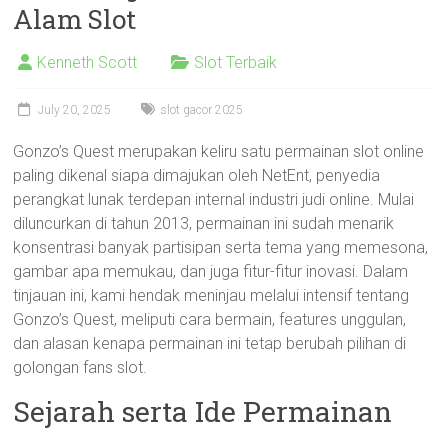
Alam Slot
Kenneth Scott
Slot Terbaik
July 20, 2025
slot gacor 2025
Gonzo’s Quest merupakan keliru satu permainan slot online
paling dikenal siapa dimajukan oleh NetEnt, penyedia
perangkat lunak terdepan internal industri judi online. Mulai
diluncurkan di tahun 2013, permainan ini sudah menarik
konsentrasi banyak partisipan serta tema yang memesona,
gambar apa memukau, dan juga fitur-fitur inovasi. Dalam
tinjauan ini, kami hendak meninjau melalui intensif tentang
Gonzo’s Quest, meliputi cara bermain, features unggulan,
dan alasan kenapa permainan ini tetap berubah pilihan di
golongan fans slot.
Sejarah serta Ide Permainan