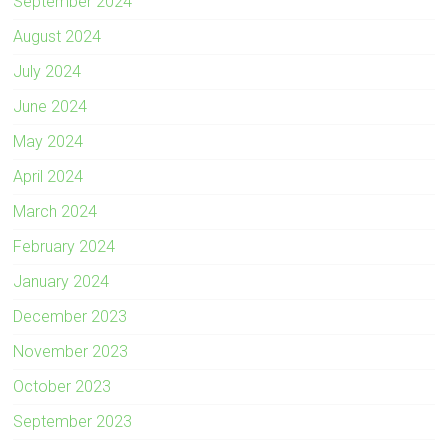
September 2024
August 2024
July 2024
June 2024
May 2024
April 2024
March 2024
February 2024
January 2024
December 2023
November 2023
October 2023
September 2023