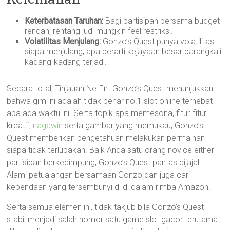
Keterbatasan Taruhan:
Bagi partisipan bersama budget
rendah, rentang judi mungkin feel restriksi.
Volatilitas Menjulang:
Gonzo’s Quest punya volatilitas
siapa menjulang, apa berarti kejayaan besar barangkali
kadang-kadang terjadi.
Secara total, Tinjauan NetEnt Gonzo’s Quest menunjukkan
bahwa gim ini adalah tidak benar no.1 slot online terhebat
apa ada waktu ini. Serta topik apa memesona, fitur-fitur
kreatif,
nagawin
serta gambar yang memukau, Gonzo’s
Quest memberikan pengetahuan melakukan permainan
siapa tidak terlupakan. Baik Anda satu orang novice either
partisipan berkecimpung, Gonzo’s Quest pantas dijajal.
Alami petualangan bersamaan Gonzo dan juga cari
kebendaan yang tersembunyi di di dalam rimba Amazon!
Serta semua elemen ini, tidak takjub bila Gonzo’s Quest
stabil menjadi salah nomor satu game slot gacor terutama