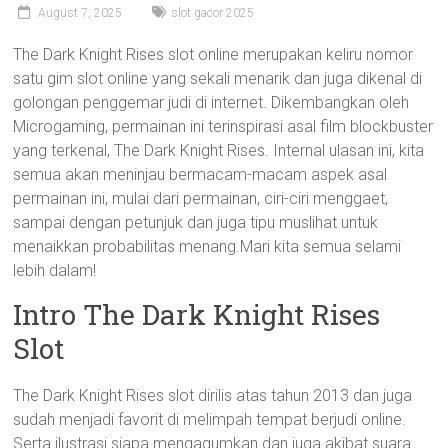
August 7, 2025
slot gacor 2025
The Dark Knight Rises slot online merupakan keliru nomor
satu gim slot online yang sekali menarik dan juga dikenal di
golongan penggemar judi di internet. Dikembangkan oleh
Microgaming, permainan ini terinspirasi asal film blockbuster
yang terkenal, The Dark Knight Rises. Internal ulasan ini, kita
semua akan meninjau bermacam-macam aspek asal
permainan ini, mulai dari permainan, ciri-ciri menggaet,
sampai dengan petunjuk dan juga tipu muslihat untuk
menaikkan probabilitas menang.Mari kita semua selami
lebih dalam!
Intro The Dark Knight Rises
Slot
The Dark Knight Rises slot dirilis atas tahun 2013 dan juga
sudah menjadi favorit di melimpah tempat berjudi online.
Serta ilustrasi siapa mengagumkan dan juga akibat suara