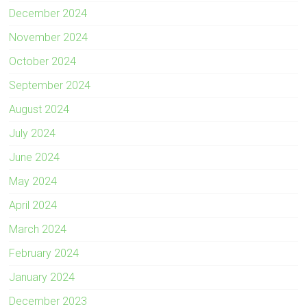
December 2024
November 2024
October 2024
September 2024
August 2024
July 2024
June 2024
May 2024
April 2024
March 2024
February 2024
January 2024
December 2023