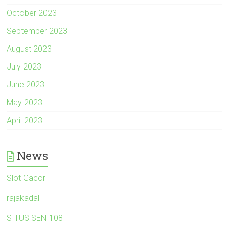
October 2023
September 2023
August 2023
July 2023
June 2023
May 2023
April 2023
News
Slot Gacor
rajakadal
SITUS SENI108