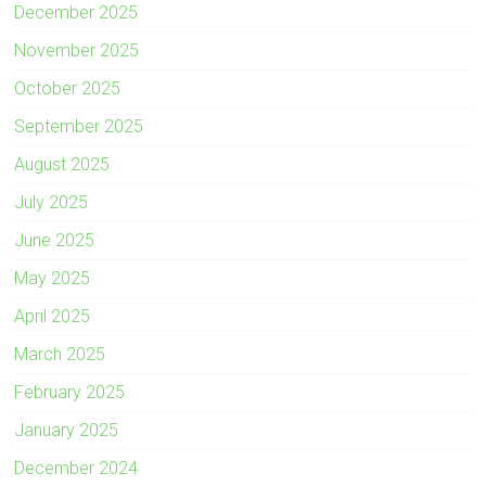
December 2025
November 2025
October 2025
September 2025
August 2025
July 2025
June 2025
May 2025
April 2025
March 2025
February 2025
January 2025
December 2024