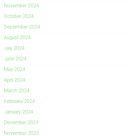
November 2024
October 2024
September 2024
August 2024
July 2024
June 2024
May 2024
April 2024
March 2024
February 2024
January 2024
December 2023
November 2023