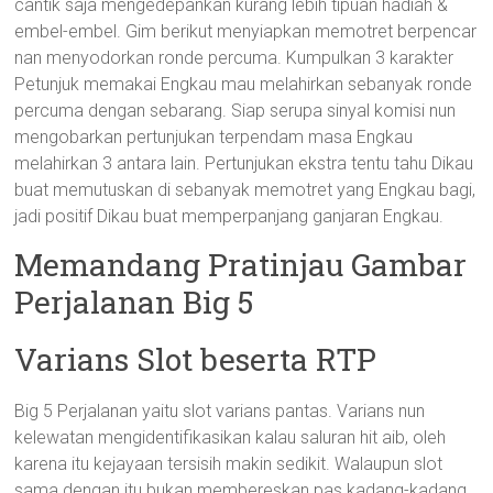
cantik saja mengedepankan kurang lebih tipuan hadiah &
embel-embel. Gim berikut menyiapkan memotret berpencar
nan menyodorkan ronde percuma. Kumpulkan 3 karakter
Petunjuk memakai Engkau mau melahirkan sebanyak ronde
percuma dengan sebarang. Siap serupa sinyal komisi nun
mengobarkan pertunjukan terpendam masa Engkau
melahirkan 3 antara lain. Pertunjukan ekstra tentu tahu Dikau
buat memutuskan di sebanyak memotret yang Engkau bagi,
jadi positif Dikau buat memperpanjang ganjaran Engkau.
Memandang Pratinjau Gambar
Perjalanan Big 5
Varians Slot beserta RTP
Big 5 Perjalanan yaitu slot varians pantas. Varians nun
kelewatan mengidentifikasikan kalau saluran hit aib, oleh
karena itu kejayaan tersisih makin sedikit. Walaupun slot
sama dengan itu bukan membereskan pas kadang-kadang,