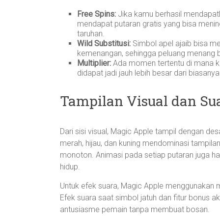
Free Spins:
Jika kamu berhasil mendapatk
mendapat putaran gratis yang bisa meni
taruhan.
Wild Substitusi:
Simbol apel ajaib bisa m
kemenangan, sehingga peluang menang 
Multiplier:
Ada momen tertentu di mana k
didapat jadi jauh lebih besar dari biasanya
Tampilan Visual dan S
Dari sisi visual, Magic Apple tampil dengan de
merah, hijau, dan kuning mendominasi tampil
monoton. Animasi pada setiap putaran juga ha
hidup.
Untuk efek suara, Magic Apple menggunakan m
Efek suara saat simbol jatuh dan fitur bonus a
antusiasme pemain tanpa membuat bosan.