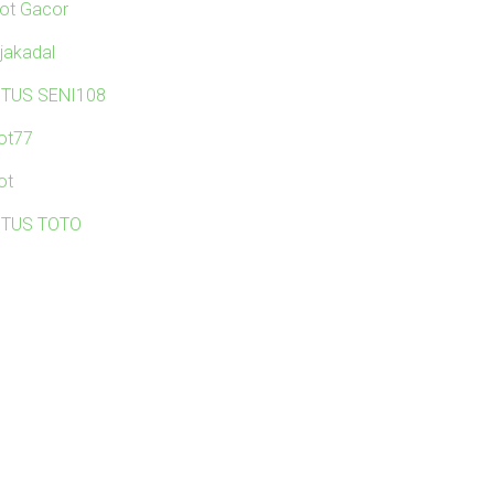
lot Gacor
ajakadal
ITUS SENI108
lot77
ot
ITUS TOTO