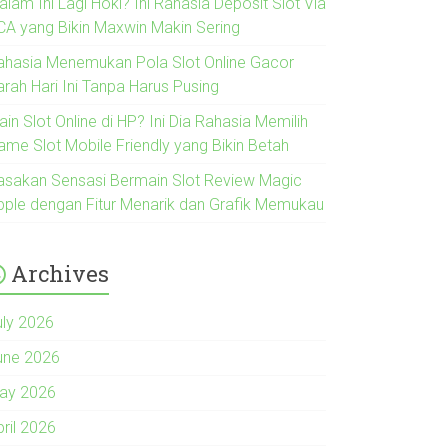
lam Ini Lagi Hoki? Ini Rahasia Deposit Slot Via
CA yang Bikin Maxwin Makin Sering
ahasia Menemukan Pola Slot Online Gacor
arah Hari Ini Tanpa Harus Pusing
in Slot Online di HP? Ini Dia Rahasia Memilih
ame Slot Mobile Friendly yang Bikin Betah
asakan Sensasi Bermain Slot Review Magic
pple dengan Fitur Menarik dan Grafik Memukau
Archives
uly 2026
une 2026
ay 2026
pril 2026