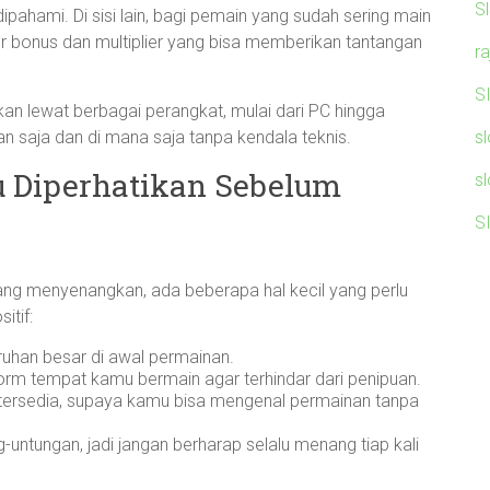
S
ipahami. Di sisi lain, bagi pemain yang sudah sering main
tur bonus dan multiplier yang bisa memberikan tantangan
r
S
kan lewat berbagai perangkat, mulai dari PC hingga
 saja dan di mana saja tanpa kendala teknis.
s
u Diperhatikan Sebelum
sl
S
ng menyenangkan, ada beberapa hal kecil yang perlu
itif:
ruhan besar di awal permainan.
form tempat kamu bermain agar terhindar dari penipuan.
 tersedia, supaya kamu bisa mengenal permainan tanpa
untungan, jadi jangan berharap selalu menang tiap kali