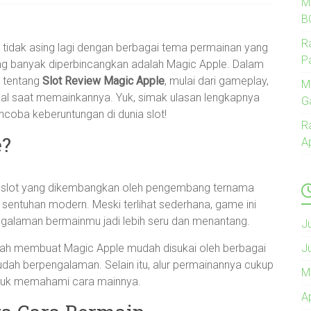
Ma
B
R
i tidak asing lagi dengan berbagai tema permainan yang
P
ng banyak diperbincangkan adalah Magic Apple. Dalam
p tentang
Slot Review Magic Apple
, mulai dari gameplay,
Ma
simal saat memainkannya. Yuk, simak ulasan lengkapnya
G
oba keberuntungan di dunia slot!
R
e?
A
n slot yang dikembangkan oleh pengembang ternama
sentuhan modern. Meski terlihat sederhana, game ini
ngalaman bermainmu jadi lebih seru dan menantang.
J
rah membuat Magic Apple mudah disukai oleh berbagai
J
dah berpengalaman. Selain itu, alur permainannya cukup
M
 untuk memahami cara mainnya.
A