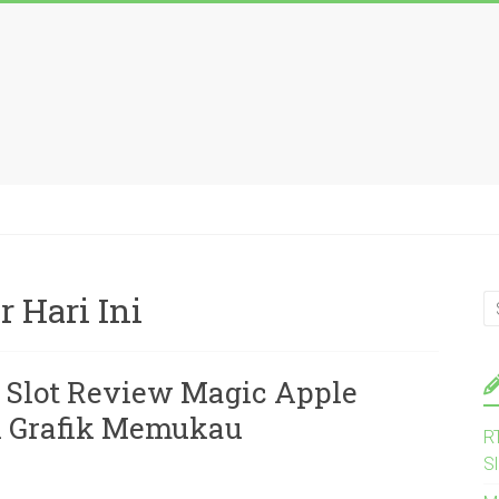
r Hari Ini
 Slot Review Magic Apple
n Grafik Memukau
R
S