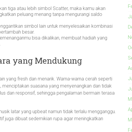
F
an tiga atau lebih simbol Scatter, maka kamu akan
ngkatkan peluang menang tanpa mengurangi saldo
J
enggantikan simbol lain untuk menyelesaikan kombinasi
D
bertambah besar.
N
emenanganmu bisa dikalikan, membuat hadiah yang
.
O
uara yang Mendukung
S
A
J
sain yang fresh dan menarik. Warna-warna cerah seperti
an, menciptakan suasana yang menyenangkan dan tidak
J
lus dan responsif, sehingga pengalaman bermain terasa
M
A
usik latar yang upbeat namun tidak terlalu mengganggu.
ktif juga dibuat sedemikian rupa agar meningkatkan
M
F