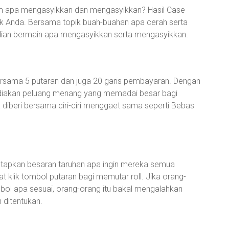
im apa mengasyikkan dan mengasyikkan? Hasil Case
ntuk Anda. Bersama topik buah-buahan apa cerah serta
adian bermain apa mengasyikkan serta mengasyikkan.
ersama 5 putaran dan juga 20 garis pembayaran. Dengan
ediakan peluang menang yang memadai besar bagi
 diberi bersama ciri-ciri menggaet sama seperti Bebas
netapkan besaran taruhan apa ingin mereka semua
t klik tombol putaran bagi memutar roll. Jika orang-
mbol apa sesuai, orang-orang itu bakal mengalahkan
 ditentukan.