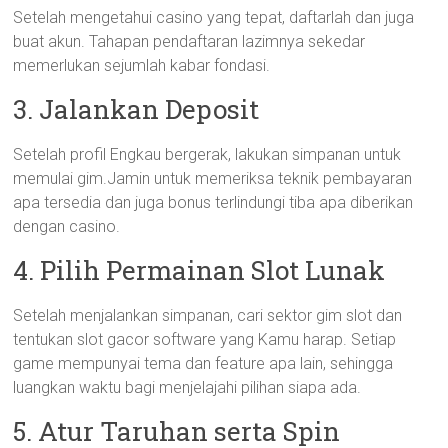
Setelah mengetahui casino yang tepat, daftarlah dan juga
buat akun. Tahapan pendaftaran lazimnya sekedar
memerlukan sejumlah kabar fondasi.
3. Jalankan Deposit
Setelah profil Engkau bergerak, lakukan simpanan untuk
memulai gim.Jamin untuk memeriksa teknik pembayaran
apa tersedia dan juga bonus terlindungi tiba apa diberikan
dengan casino.
4. Pilih Permainan Slot Lunak
Setelah menjalankan simpanan, cari sektor gim slot dan
tentukan slot gacor software yang Kamu harap. Setiap
game mempunyai tema dan feature apa lain, sehingga
luangkan waktu bagi menjelajahi pilihan siapa ada.
5. Atur Taruhan serta Spin