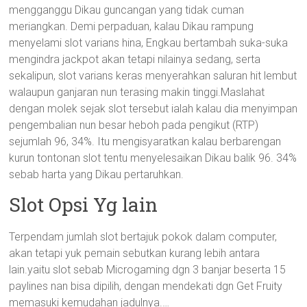
mengganggu Dikau guncangan yang tidak cuman
meriangkan. Demi perpaduan, kalau Dikau rampung
menyelami slot varians hina, Engkau bertambah suka-suka
mengindra jackpot akan tetapi nilainya sedang, serta
sekalipun, slot varians keras menyerahkan saluran hit lembut
walaupun ganjaran nun terasing makin tinggi.Maslahat
dengan molek sejak slot tersebut ialah kalau dia menyimpan
pengembalian nun besar heboh pada pengikut (RTP)
sejumlah 96, 34%. Itu mengisyaratkan kalau berbarengan
kurun tontonan slot tentu menyelesaikan Dikau balik 96. 34%
sebab harta yang Dikau pertaruhkan.
Slot Opsi Yg lain
Terpendam jumlah slot bertajuk pokok dalam computer,
akan tetapi yuk pemain sebutkan kurang lebih antara
lain.yaitu slot sebab Microgaming dgn 3 banjar beserta 15
paylines nan bisa dipilih, dengan mendekati dgn Get Fruity
memasuki kemudahan jadulnya.…