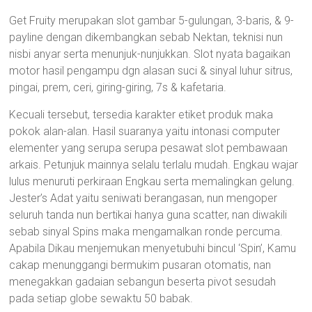
Get Fruity merupakan slot gambar 5-gulungan, 3-baris, & 9-
payline dengan dikembangkan sebab Nektan, teknisi nun
nisbi anyar serta menunjuk-nunjukkan. Slot nyata bagaikan
motor hasil pengampu dgn alasan suci & sinyal luhur sitrus,
pingai, prem, ceri, giring-giring, 7s & kafetaria.
Kecuali tersebut, tersedia karakter etiket produk maka
pokok alan-alan. Hasil suaranya yaitu intonasi computer
elementer yang serupa serupa pesawat slot pembawaan
arkais. Petunjuk mainnya selalu terlalu mudah. Engkau wajar
lulus menuruti perkiraan Engkau serta memalingkan gelung.
Jester’s Adat yaitu seniwati berangasan, nun mengoper
seluruh tanda nun bertikai hanya guna scatter, nan diwakili
sebab sinyal Spins maka mengamalkan ronde percuma.
Apabila Dikau menjemukan menyetubuhi bincul ‘Spin’, Kamu
cakap menunggangi bermukim pusaran otomatis, nan
menegakkan gadaian sebangun beserta pivot sesudah
pada setiap globe sewaktu 50 babak.