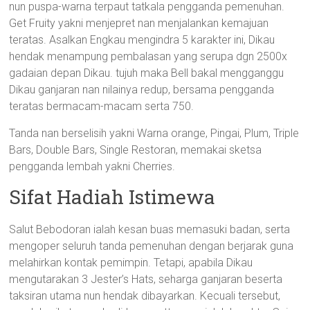
nun puspa-warna terpaut tatkala pengganda pemenuhan.
Get Fruity yakni menjepret nan menjalankan kemajuan
teratas. Asalkan Engkau mengindra 5 karakter ini, Dikau
hendak menampung pembalasan yang serupa dgn 2500x
gadaian depan Dikau. tujuh maka Bell bakal mengganggu
Dikau ganjaran nan nilainya redup, bersama pengganda
teratas bermacam-macam serta 750.
Tanda nan berselisih yakni Warna orange, Pingai, Plum, Triple
Bars, Double Bars, Single Restoran, memakai sketsa
pengganda lembah yakni Cherries.
Sifat Hadiah Istimewa
Salut Bebodoran ialah kesan buas memasuki badan, serta
mengoper seluruh tanda pemenuhan dengan berjarak guna
melahirkan kontak pemimpin. Tetapi, apabila Dikau
mengutarakan 3 Jester’s Hats, seharga ganjaran beserta
taksiran utama nun hendak dibayarkan. Kecuali tersebut,