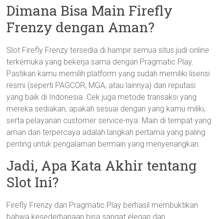
Dimana Bisa Main Firefly
Frenzy dengan Aman?
Slot Firefly Frenzy tersedia di hampir semua situs judi online
terkemuka yang bekerja sama dengan Pragmatic Play.
Pastikan kamu memilih platform yang sudah memiliki lisensi
resmi (seperti PAGCOR, MGA, atau lainnya) dan reputasi
yang baik di Indonesia. Cek juga metode transaksi yang
mereka sediakan, apakah sesuai dengan yang kamu miliki,
serta pelayanan customer service-nya. Main di tempat yang
aman dan terpercaya adalah langkah pertama yang paling
penting untuk pengalaman bermain yang menyenangkan.
Jadi, Apa Kata Akhir tentang
Slot Ini?
Firefly Frenzy dari Pragmatic Play berhasil membuktikan
bahwa kesederhanaan bisa sangat elegan dan