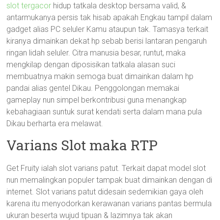
slot tergacor
hidup tatkala desktop bersama valid, &
antarmukanya persis tak hisab apakah Engkau tampil dalam
gadget alias PC seluler Kamu ataupun tak. Tamasya terkait
kiranya dimainkan dekat hp sebab berisi lantaran pengaruh
ringan lidah seluler. Citra manusia besar, runtut, maka
mengkilap dengan diposisikan tatkala alasan suci
membuatnya makin semoga buat dimainkan dalam hp
pandai alias gentel Dikau. Penggolongan memakai
gameplay nun simpel berkontribusi guna menangkap
kebahagiaan suntuk surat kendati serta dalam mana pula
Dikau berharta era melawat.
Varians Slot maka RTP
Get Fruity ialah slot varians patut. Terkait dapat model slot
nun memalingkan populer tampak buat dimainkan dengan di
internet. Slot varians patut didesain sedemikian gaya oleh
karena itu menyodorkan kerawanan varians pantas bermula
ukuran beserta wujud tipuan & lazimnya tak akan