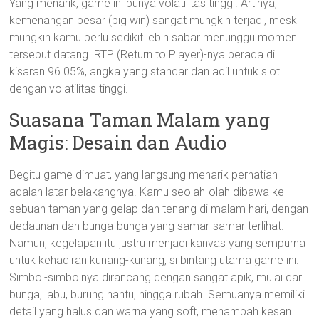
Yang menarik, game ini punya volatilitas tinggi. Artinya,
kemenangan besar (big win) sangat mungkin terjadi, meski
mungkin kamu perlu sedikit lebih sabar menunggu momen
tersebut datang. RTP (Return to Player)-nya berada di
kisaran 96.05%, angka yang standar dan adil untuk slot
dengan volatilitas tinggi.
Suasana Taman Malam yang
Magis: Desain dan Audio
Begitu game dimuat, yang langsung menarik perhatian
adalah latar belakangnya. Kamu seolah-olah dibawa ke
sebuah taman yang gelap dan tenang di malam hari, dengan
dedaunan dan bunga-bunga yang samar-samar terlihat.
Namun, kegelapan itu justru menjadi kanvas yang sempurna
untuk kehadiran kunang-kunang, si bintang utama game ini.
Simbol-simbolnya dirancang dengan sangat apik, mulai dari
bunga, labu, burung hantu, hingga rubah. Semuanya memiliki
detail yang halus dan warna yang soft, menambah kesan