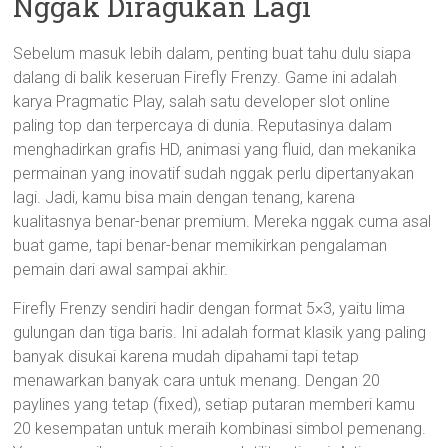
Nggak Diragukan Lagi
Sebelum masuk lebih dalam, penting buat tahu dulu siapa
dalang di balik keseruan Firefly Frenzy. Game ini adalah
karya Pragmatic Play, salah satu developer slot online
paling top dan terpercaya di dunia. Reputasinya dalam
menghadirkan grafis HD, animasi yang fluid, dan mekanika
permainan yang inovatif sudah nggak perlu dipertanyakan
lagi. Jadi, kamu bisa main dengan tenang, karena
kualitasnya benar-benar premium. Mereka nggak cuma asal
buat game, tapi benar-benar memikirkan pengalaman
pemain dari awal sampai akhir.
Firefly Frenzy sendiri hadir dengan format 5×3, yaitu lima
gulungan dan tiga baris. Ini adalah format klasik yang paling
banyak disukai karena mudah dipahami tapi tetap
menawarkan banyak cara untuk menang. Dengan 20
paylines yang tetap (fixed), setiap putaran memberi kamu
20 kesempatan untuk meraih kombinasi simbol pemenang.