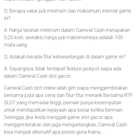
Q: Berapa value judi minimum dan maksimum internal game
ini?
A: Harga taruhan minimum dalam Carnival Cash merupakan
0,20 koin, sewaktu harga judi maksimumnya adalah 100
mata uang.
Q: Adakah berada fitur keberuntungan di dalam game ini?
A: Sayangnya, tidak terdapat feature jackpot siapa ada
dalam Carnival Cash slot gacor.
Carnival Cash slot online ialah gim siapa menggembirakan
bersama judul apa ceria dan fitur-fitur menarik.Bersama RTP
SLOT yang memadai tinggi, pemain punya kesempatan
untuk mendapatkan kejayaan apa besar ketika bermain.
Sehingga, jika Anda menggali game slot gacor apa
menggembirakan dan juga menguntungkan, Carnival Cash
bisa menjadi alternatif apa presisi guna Kamu.…