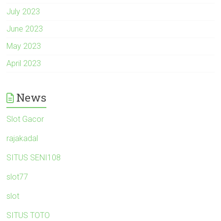
July 2023
June 2023
May 2023
April 2023
News
Slot Gacor
rajakadal
SITUS SENI108
slot77
slot
SITUS TOTO