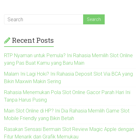
Recent Posts
RTP Nyaman untuk Pemula? Ini Rahasia Memilih Slot Online
yang Pas Buat Kamu yang Baru Main
Malam Ini Lagi Hoki? Ini Rahasia Deposit Slot Via BCA yang
Bikin Maxwin Makin Sering
Rahasia Menemukan Pola Slot Online Gacor Parah Hari Ini
Tanpa Harus Pusing
Main Slot Online di HP? Ini Dia Rahasia Memilih Game Slot
Mobile Friendly yang Bikin Betah
Rasakan Sensasi Bermain Slot Review Magic Apple dengan
Fitur Menarik dan Grafik Memukau