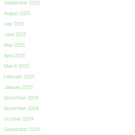
September 2025
August 2025
July 2025
June 2025
May 2025
April 2025
March 2025
February 2025
January 2025
December 2024
November 2024
October 2024
September 2024