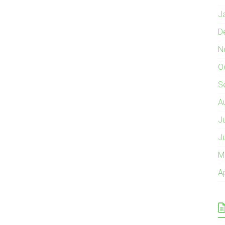
J
D
N
O
S
A
J
J
M
A