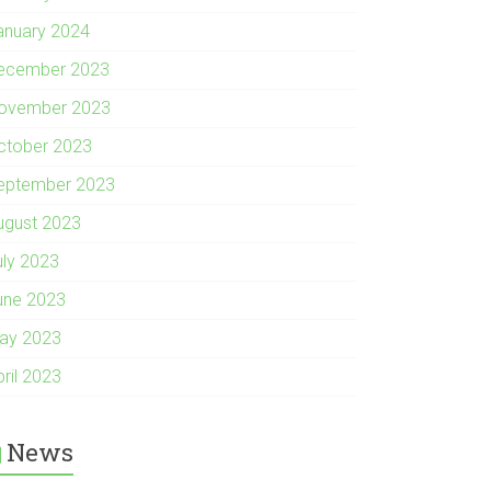
anuary 2024
ecember 2023
ovember 2023
ctober 2023
eptember 2023
ugust 2023
uly 2023
une 2023
ay 2023
pril 2023
News