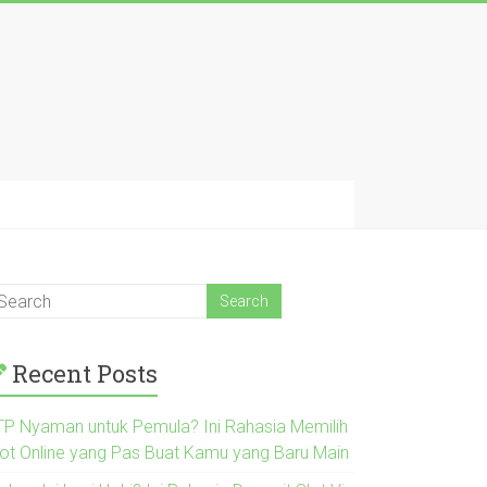
Recent Posts
TP Nyaman untuk Pemula? Ini Rahasia Memilih
lot Online yang Pas Buat Kamu yang Baru Main