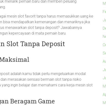
tuk menarik pemain baru dan memberi peluang
M
ang.
F
gai mesin slot favorit tanpa harus memasukkan uang ke
J
n bisa mendapatkan kemenangan dan menariknya jika
itus menawarkan slot tanpa deposit? Jawabannya
D
ngun kepercayaan di mata pemain baru.
N
n Slot Tanpa Deposit
O
S
n Maksimal
A
J
deposit adalah kamu tidak perlu mengeluarkan modal
J
n dan merasakan sensasi bermain slot tanpa risiko
 yang ingin belajar dan memahami cara kerja mesin slot
M
A
ngan Beragam Game
M