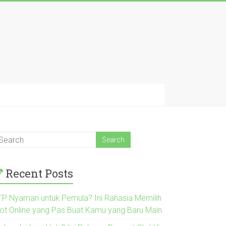
Recent Posts
TP Nyaman untuk Pemula? Ini Rahasia Memilih
lot Online yang Pas Buat Kamu yang Baru Main