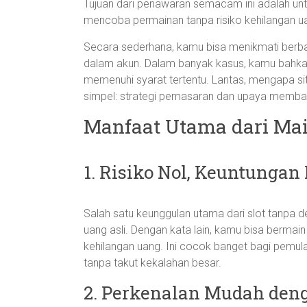
Tujuan dari penawaran semacam ini adalah un
mencoba permainan tanpa risiko kehilangan u
Secara sederhana, kamu bisa menikmati berba
dalam akun. Dalam banyak kasus, kamu bahka
memenuhi syarat tertentu. Lantas, mengapa s
simpel: strategi pemasaran dan upaya memba
Manfaat Utama dari Mai
1. Risiko Nol, Keuntunga
Salah satu keunggulan utama dari slot tanpa 
uang asli. Dengan kata lain, kamu bisa bermai
kehilangan uang. Ini cocok banget bagi pemula
tanpa takut kekalahan besar.
2. Perkenalan Mudah de