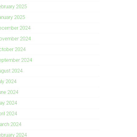
ebruary 2025
anuary 2025
ecember 2024
ovember 2024
ctober 2024
eptember 2024
ugust 2024
uly 2024
une 2024
ay 2024
pril 2024
arch 2024
ebruary 2024