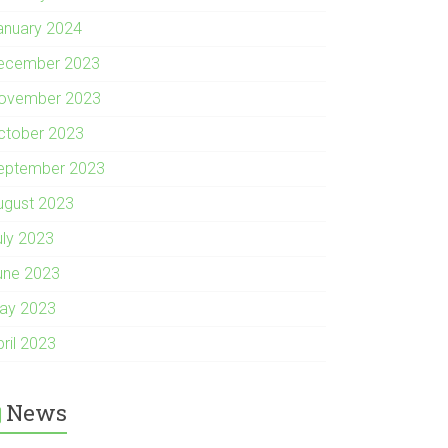
anuary 2024
ecember 2023
ovember 2023
ctober 2023
eptember 2023
ugust 2023
uly 2023
une 2023
ay 2023
pril 2023
News