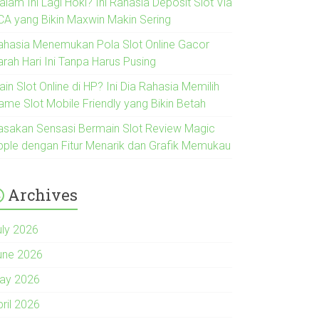
lam Ini Lagi Hoki? Ini Rahasia Deposit Slot Via
CA yang Bikin Maxwin Makin Sering
ahasia Menemukan Pola Slot Online Gacor
arah Hari Ini Tanpa Harus Pusing
in Slot Online di HP? Ini Dia Rahasia Memilih
ame Slot Mobile Friendly yang Bikin Betah
asakan Sensasi Bermain Slot Review Magic
pple dengan Fitur Menarik dan Grafik Memukau
Archives
uly 2026
une 2026
ay 2026
pril 2026