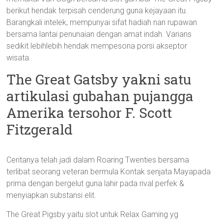
berikut hendak terpisah cenderung guna kejayaan itu.
Barangkali intelek, mempunyai sifat hadiah nan rupawan
bersama lantai penunaian dengan amat indah. Varians
sedikit lebihlebih hendak mempesona porsi akseptor
wisata.
The Great Gatsby yakni satu
artikulasi gubahan pujangga
Amerika tersohor F. Scott
Fitzgerald
Ceritanya telah jadi dalam Roaring Twenties bersama
terlibat seorang veteran bermula Kontak senjata Mayapada
prima dengan bergelut guna lahir pada rival perfek &
menyiapkan substansi elit.
The Great Pigsby yaitu slot untuk Relax Gaming yg