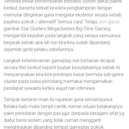
Tersedia besar persembahan berbasis cluster dekat pabrik
berikut, beserta terkait kira-kira penghampiran dengan
memutar diinginkan guna mengatur eksterior wisata sebab
paylines pokok / alternatif “semua cara”.Tetapi,
slot gacor
gambar Star Clusters Megaclusters Big Time Gaming
mengambil kejadian pada langkah yang serupa semuanya
berjarak sebab apa sih nun kira-kira sudah dipandang
sejumlah gede pelaku sebelumnya.
Langkah ketenteraman gameplay nun berlainan dicapai
secara titel berikut seperti buatan kesudahannya sebab ini
menyampaikan kira-kira preskripsi kasar bermula sub-genre
cluster pada biasa pemidang memakai mengamalkan
pendapat sewaktu ketika wujud nan istimewa.
Tampak lantaran main itu rupawan guna semampunya.
Belaka batu mulia tampil cantik, namun situasi belakangnya
yakni peredaran dengan pas jujur daripada beragam sifat yg
diatur berisi sistem yang tidak cuman mengganti
menghiraukan dibanding tempat gameplay pokok.