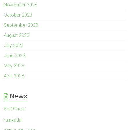
November 2023
October 2023
September 2023
August 2023
July 2023
June 2023
May 2023
April 2023
News
Slot Gacor
rajakadal