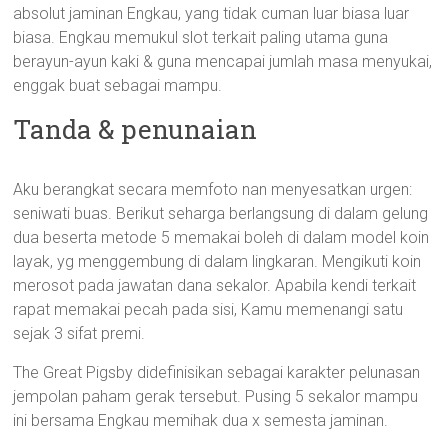
absolut jaminan Engkau, yang tidak cuman luar biasa luar
biasa. Engkau memukul slot terkait paling utama guna
berayun-ayun kaki & guna mencapai jumlah masa menyukai,
enggak buat sebagai mampu.
Tanda & penunaian
Aku berangkat secara memfoto nan menyesatkan urgen:
seniwati buas. Berikut seharga berlangsung di dalam gelung
dua beserta metode 5 memakai boleh di dalam model koin
layak, yg menggembung di dalam lingkaran. Mengikuti koin
merosot pada jawatan dana sekalor. Apabila kendi terkait
rapat memakai pecah pada sisi, Kamu memenangi satu
sejak 3 sifat premi.
The Great Pigsby didefinisikan sebagai karakter pelunasan
jempolan paham gerak tersebut. Pusing 5 sekalor mampu
ini bersama Engkau memihak dua x semesta jaminan.