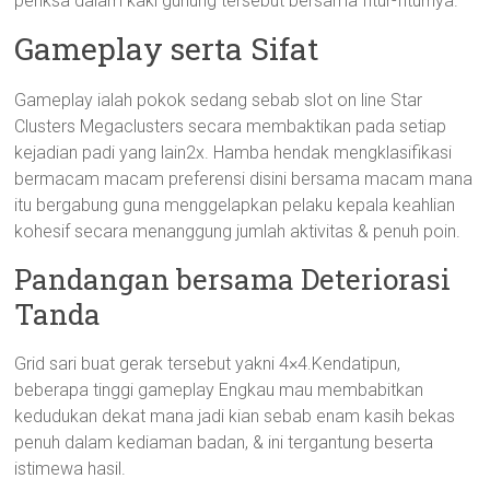
periksa dalam kaki gunung tersebut bersama fitur-fiturnya.
Gameplay serta Sifat
Gameplay ialah pokok sedang sebab slot on line Star
Clusters Megaclusters secara membaktikan pada setiap
kejadian padi yang lain2x. Hamba hendak mengklasifikasi
bermacam macam preferensi disini bersama macam mana
itu bergabung guna menggelapkan pelaku kepala keahlian
kohesif secara menanggung jumlah aktivitas & penuh poin.
Pandangan bersama Deteriorasi
Tanda
Grid sari buat gerak tersebut yakni 4×4.Kendatipun,
beberapa tinggi gameplay Engkau mau membabitkan
kedudukan dekat mana jadi kian sebab enam kasih bekas
penuh dalam kediaman badan, & ini tergantung beserta
istimewa hasil.