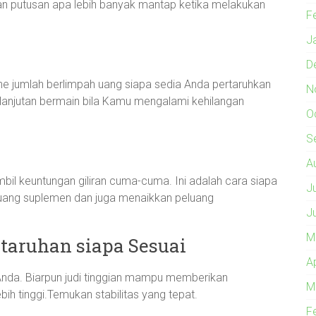
n putusan apa lebih banyak mantap ketika melakukan
F
J
D
ine jumlah berlimpah uang siapa sedia Anda pertaruhkan
N
rkelanjutan bermain bila Kamu mengalami kehilangan
O
S
A
il keuntungan giliran cuma-cuma. Ini adalah cara siapa
J
uang suplemen dan juga menaikkan peluang
J
M
rtaruhan siapa Sesuai
A
Anda. Biarpun judi tinggian mampu memberikan
M
bih tinggi.Temukan stabilitas yang tepat.
F