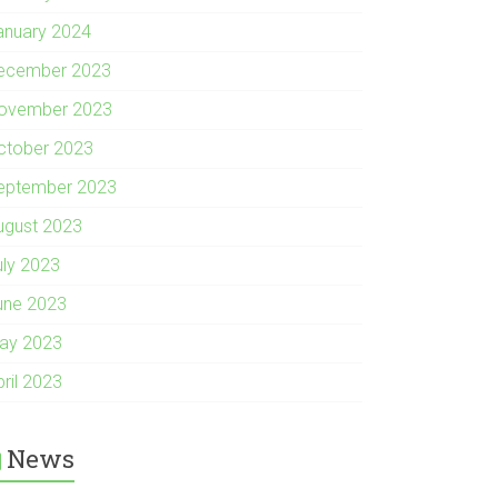
anuary 2024
ecember 2023
ovember 2023
ctober 2023
eptember 2023
ugust 2023
uly 2023
une 2023
ay 2023
pril 2023
News