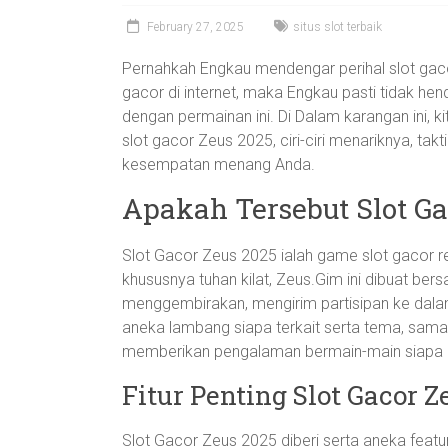
February 27, 2025
situs slot terbaik
Pernahkah Engkau mendengar perihal slot gac
gacor di internet, maka Engkau pasti tidak he
dengan permainan ini. Di Dalam karangan ini,
slot gacor Zeus 2025, ciri-ciri menariknya, t
kesempatan menang Anda.
Apakah Tersebut Slot Ga
Slot Gacor Zeus 2025 ialah game slot gacor 
khususnya tuhan kilat, Zeus.Gim ini dibuat ber
menggembirakan, mengirim partisipan ke dala
aneka lambang siapa terkait serta tema, sama se
memberikan pengalaman bermain-main siapa i
Fitur Penting Slot Gacor Z
Slot Gacor Zeus 2025 diberi serta aneka fe