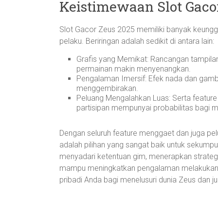
Keistimewaan Slot Gaco
Slot Gacor Zeus 2025 memiliki banyak keunggu
pelaku. Beriringan adalah sedikit di antara lain:
Grafis yang Memikat: Rancangan tampila
permainan makin menyenangkan.
Pengalaman Imersif: Efek nada dan gamb
menggembirakan.
Peluang Mengalahkan Luas: Serta feature
partisipan mempunyai probabilitas bagi m
Dengan seluruh feature menggaet dan juga pe
adalah pilihan yang sangat baik untuk sekum
menyadari ketentuan gim, menerapkan strategi
mampu meningkatkan pengalaman melakukan pe
pribadi Anda bagi menelusuri dunia Zeus dan 