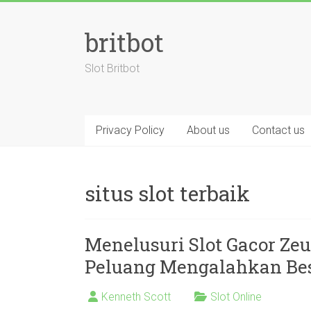
Skip
to
britbot
content
Slot Britbot
Privacy Policy
About us
Contact us
situs slot terbaik
Menelusuri Slot Gacor Ze
Peluang Mengalahkan Be
Kenneth Scott
Slot Online