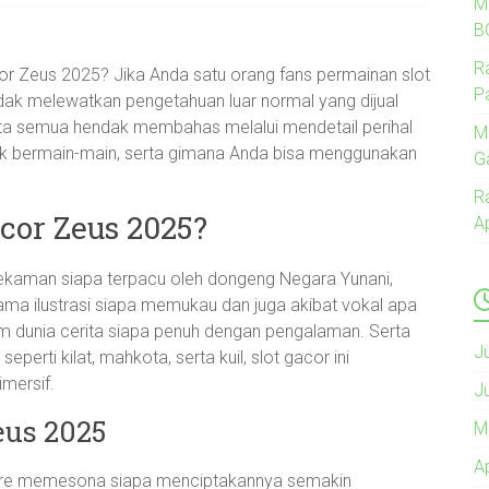
Ma
B
R
or Zeus 2025? Jika Anda satu orang fans permainan slot
P
ndak melewatkan pengetahuan luar normal yang dijual
 kita semua hendak membahas melalui mendetail perihal
Ma
aktik bermain-main, serta gimana Anda bisa menggunakan
G
R
cor Zeus 2025?
A
rekaman siapa terpacu oleh dongeng Negara Yunani,
sama ilustrasi siapa memukau dan juga akibat vokal apa
m dunia cerita siapa penuh dengan pengalaman. Serta
J
perti kilat, mahkota, serta kuil, slot gacor ini
mersif.
J
eus 2025
M
A
ature memesona siapa menciptakannya semakin