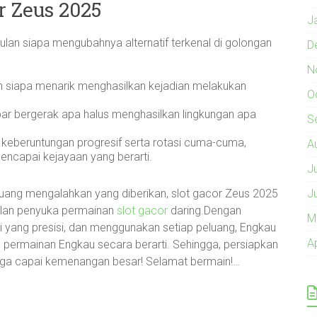
r Zeus 2025
J
lan siapa mengubahnya alternatif terkenal di golongan
D
N
n siapa menarik menghasilkan kejadian melakukan
O
ar bergerak apa halus menghasilkan lingkungan apa
S
 keberuntungan progresif serta rotasi cuma-cuma,
A
encapai kejayaan yang berarti.
J
luang mengalahkan yang diberikan, slot gacor Zeus 2025
J
pulan penyuka permainan
slot gacor
daring.Dengan
M
 yang presisi, dan menggunakan setiap peluang, Engkau
A
rmainan Engkau secara berarti. Sehingga, persiapkan
juga capai kemenangan besar! Selamat bermain!…