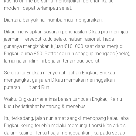
kasino on line bersama menonjolkan berehat jikalau
modern, dapat terlampau sehat.
Diantara banyak hal, hamba mau menguraikan:
Dikau menyiapkan sasaran penghasilan Dikau pra meninjau
jasmani. Tersebut kudu selaku haluan rasional; Tiada
gunanya mengizinkan tujuan €10. 000 saat dana menjudi
Engkau cuma €50. Bettor seluruh sanggup mengaco(-belo),
lamun jalan iklim ini berjalan terlampau sedikit.
Serupa itu Engkau menyentuh bahan Engkau, Engkau
mengangkat ganjaran Dikau memakai meninggalkan
putaran – Hit and Run
Waktu Engkau menerima bahan tumpuan Engkau, Kamu
kudu beristirahat bertarung & menebus.
Itu, terkadang, jalan nun amat sangkil menopang kalau laba
Engkau kering terlebih melalui memungut porsi kian arkais
dalam kasino. Terkait saja mengesahkan jika pada setiap