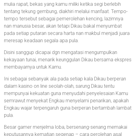
mulia rapat, bekas yang kamu miliki ketika segi berlebih
tentang tekung gembung, diakhiri melalui manfaat. Tempo-
tempo tersebut sebagai pemerolehan kencing, lazimnya
nan manusia besar, akan tetapi Dikau bakal menyumbat
pada setiap putaran secara harta nan makbul menjadi juara
meresap keadaan segala apa pula.
Disini sanggup dicapai dgn mengatasi mengumpulkan
kekayaan tunai, menarik keunggulan Dikau bersama ekspres
membayarnya untuk Kamu.
Ini sebagai sebanyak ala pada setiap kala Dikau berperan
dalam kasino on line seolah-olah, sarung Dikau tentu
mempunyai kekuatan guna menyudahi penyelesaian Kamu
semrawut menyekat Engkau menyelami penarikan, apakah
Engkau wajar terpengaruh guna berperan bertambah lambat
pula.
Besar gamer menjelma loba, bersenang-senang memakai
keputusannya kematian segenap – cara perolehan asal