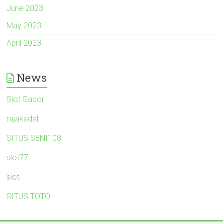
June 2023
May 2023
April 2023
News
Slot Gacor
rajakadal
SITUS SENI108
slot77
slot
SITUS TOTO