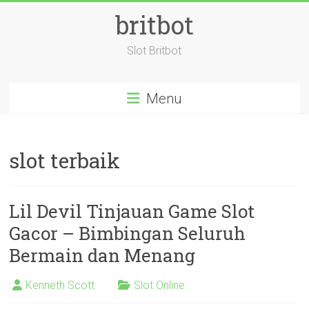
Skip
britbot
to
content
Slot Britbot
Menu
slot terbaik
Lil Devil Tinjauan Game Slot
Gacor – Bimbingan Seluruh
Bermain dan Menang
Kenneth Scott
Slot Online