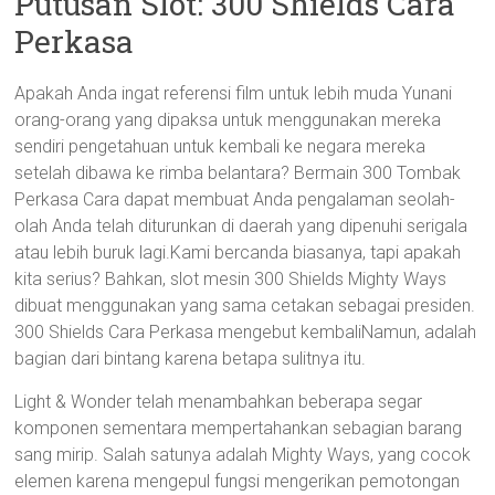
Putusan Slot: 300 Shields Cara
Perkasa
Apakah Anda ingat referensi film untuk lebih muda Yunani
orang-orang yang dipaksa untuk menggunakan mereka
sendiri pengetahuan untuk kembali ke negara mereka
setelah dibawa ke rimba belantara? Bermain 300 Tombak
Perkasa Cara dapat membuat Anda pengalaman seolah-
olah Anda telah diturunkan di daerah yang dipenuhi serigala
atau lebih buruk lagi.Kami bercanda biasanya, tapi apakah
kita serius? Bahkan, slot mesin 300 Shields Mighty Ways
dibuat menggunakan yang sama cetakan sebagai presiden.
300 Shields Cara Perkasa mengebut kembaliNamun, adalah
bagian dari bintang karena betapa sulitnya itu.
Light & Wonder telah menambahkan beberapa segar
komponen sementara mempertahankan sebagian barang
sang mirip. Salah satunya adalah Mighty Ways, yang cocok
elemen karena mengepul fungsi mengerikan pemotongan