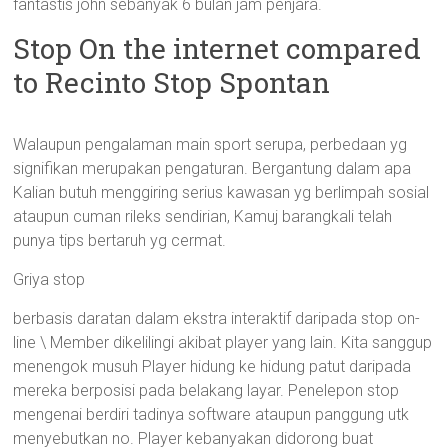
fantastis john sebanyak 6 bulan jam penjara.
Stop On the internet compared
to Recinto Stop Spontan
Walaupun pengalaman main sport serupa, perbedaan yg
signifikan merupakan pengaturan. Bergantung dalam apa
Kalian butuh menggiring serius kawasan yg berlimpah sosial
ataupun cuman rileks sendirian, Kamuj barangkali telah
punya tips bertaruh yg cermat.
Griya stop
berbasis daratan dalam ekstra interaktif daripada stop on-
line \ Member dikelilingi akibat player yang lain. Kita sanggup
menengok musuh Player hidung ke hidung patut daripada
mereka berposisi pada belakang layar. Penelepon stop
mengenai berdiri tadinya software ataupun panggung utk
menyebutkan no. Player kebanyakan didorong buat