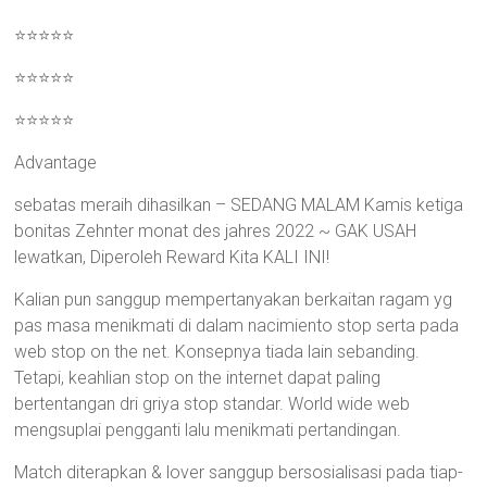
⭐⭐⭐⭐⭐
⭐⭐⭐⭐⭐
⭐⭐⭐⭐⭐
Advantage
sebatas meraih dihasilkan – SEDANG MALAM Kamis ketiga
bonitas Zehnter monat des jahres 2022 ~ GAK USAH
lewatkan, Diperoleh Reward Kita KALI INI!
Kalian pun sanggup mempertanyakan berkaitan ragam yg
pas masa menikmati di dalam nacimiento stop serta pada
web stop on the net. Konsepnya tiada lain sebanding.
Tetapi, keahlian stop on the internet dapat paling
bertentangan dri griya stop standar. World wide web
mengsuplai pengganti lalu menikmati pertandingan.
Match diterapkan & lover sanggup bersosialisasi pada tiap-