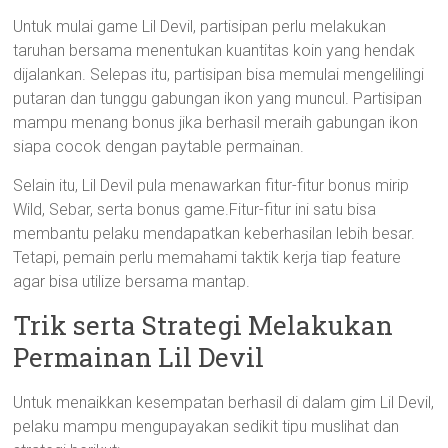
Untuk mulai game Lil Devil, partisipan perlu melakukan
taruhan bersama menentukan kuantitas koin yang hendak
dijalankan. Selepas itu, partisipan bisa memulai mengelilingi
putaran dan tunggu gabungan ikon yang muncul. Partisipan
mampu menang bonus jika berhasil meraih gabungan ikon
siapa cocok dengan paytable permainan.
Selain itu, Lil Devil pula menawarkan fitur-fitur bonus mirip
Wild, Sebar, serta bonus game.Fitur-fitur ini satu bisa
membantu pelaku mendapatkan keberhasilan lebih besar.
Tetapi, pemain perlu memahami taktik kerja tiap feature
agar bisa utilize bersama mantap.
Trik serta Strategi Melakukan
Permainan Lil Devil
Untuk menaikkan kesempatan berhasil di dalam gim Lil Devil,
pelaku mampu mengupayakan sedikit tipu muslihat dan