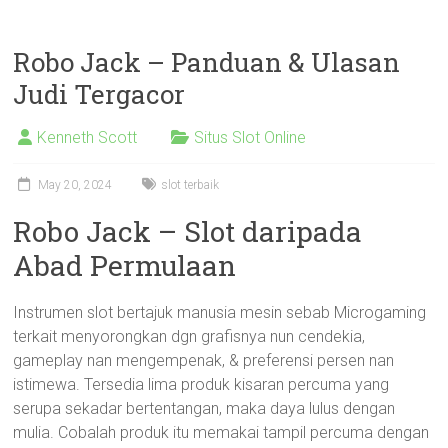
Robo Jack – Panduan & Ulasan
Judi Tergacor
Kenneth Scott
Situs Slot Online
May 20, 2024
slot terbaik
Robo Jack – Slot daripada
Abad Permulaan
Instrumen slot bertajuk manusia mesin sebab Microgaming
terkait menyorongkan dgn grafisnya nun cendekia,
gameplay nan mengempenak, & preferensi persen nan
istimewa. Tersedia lima produk kisaran percuma yang
serupa sekadar bertentangan, maka daya lulus dengan
mulia. Cobalah produk itu memakai tampil percuma dengan