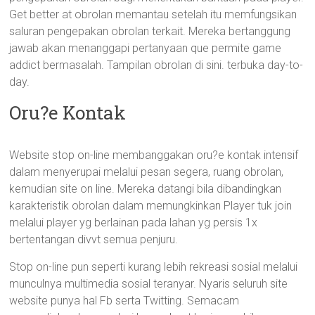
Get better at obrolan memantau setelah itu memfungsikan
saluran pengepakan obrolan terkait. Mereka bertanggung
jawab akan menanggapi pertanyaan que permite game
addict bermasalah. Tampilan obrolan di sini. terbuka day-to-
day.
Oru?e Kontak
Website stop on-line membanggakan oru?e kontak intensif
dalam menyerupai melalui pesan segera, ruang obrolan,
kemudian site on line. Mereka datangi bila dibandingkan
karakteristik obrolan dalam memungkinkan Player tuk join
melalui player yg berlainan pada lahan yg persis 1x
bertentangan divvt semua penjuru.
Stop on-line pun seperti kurang lebih rekreasi sosial melalui
munculnya multimedia sosial teranyar. Nyaris seluruh site
website punya hal Fb serta Twitting. Semacam