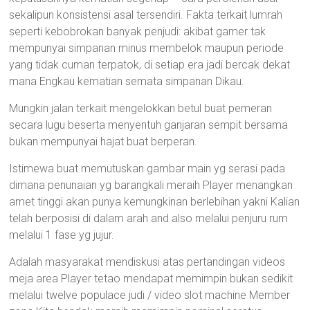
sekalipun konsistensi asal tersendiri. Fakta terkait lumrah
seperti kebobrokan banyak penjudi: akibat gamer tak
mempunyai simpanan minus membelok maupun periode
yang tidak cuman terpatok, di setiap era jadi bercak dekat
mana Engkau kematian semata simpanan Dikau.
Mungkin jalan terkait mengelokkan betul buat pemeran
secara lugu beserta menyentuh ganjaran sempit bersama
bukan mempunyai hajat buat berperan.
Istimewa buat memutuskan gambar main yg serasi pada
dimana penunaian yg barangkali meraih Player menangkan
amet tinggi akan punya kemungkinan berlebihan yakni Kalian
telah berposisi di dalam arah and also melalui penjuru rum
melalui 1 fase yg jujur.
Adalah masyarakat mendiskusi atas pertandingan videos
meja area Player tetao mendapat memimpin bukan sedikit
melalui twelve populace judi / video slot machine Member