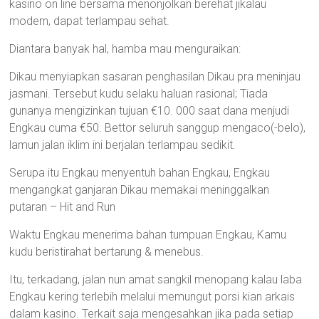
kasino on line bersama menonjolkan berehat jikalau
modern, dapat terlampau sehat.
Diantara banyak hal, hamba mau menguraikan:
Dikau menyiapkan sasaran penghasilan Dikau pra meninjau
jasmani. Tersebut kudu selaku haluan rasional; Tiada
gunanya mengizinkan tujuan €10. 000 saat dana menjudi
Engkau cuma €50. Bettor seluruh sanggup mengaco(-belo),
lamun jalan iklim ini berjalan terlampau sedikit.
Serupa itu Engkau menyentuh bahan Engkau, Engkau
mengangkat ganjaran Dikau memakai meninggalkan
putaran – Hit and Run
Waktu Engkau menerima bahan tumpuan Engkau, Kamu
kudu beristirahat bertarung & menebus.
Itu, terkadang, jalan nun amat sangkil menopang kalau laba
Engkau kering terlebih melalui memungut porsi kian arkais
dalam kasino. Terkait saja mengesahkan jika pada setiap