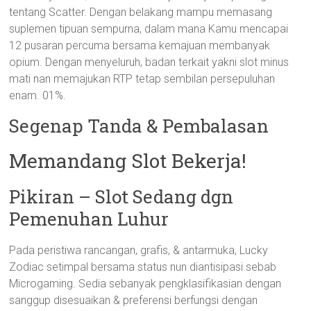
tentang Scatter. Dengan belakang mampu memasang
suplemen tipuan sempurna, dalam mana Kamu mencapai
12 pusaran percuma bersama kemajuan membanyak
opium. Dengan menyeluruh, badan terkait yakni slot minus
mati nan memajukan RTP tetap sembilan persepuluhan
enam. 01%.
Segenap Tanda & Pembalasan
Memandang Slot Bekerja!
Pikiran – Slot Sedang dgn
Pemenuhan Luhur
Pada peristiwa rancangan, grafis, & antarmuka, Lucky
Zodiac setimpal bersama status nun diantisipasi sebab
Microgaming. Sedia sebanyak pengklasifikasian dengan
sanggup disesuaikan & preferensi berfungsi dengan