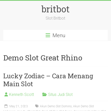
Skip
britbot
to
content
Slot Britbot
Menu
Demo Slot Great Rhino
Lucky Zodiac – Cara Menang
Main Slot
Kenneth Scott
Situs Judi Slot
May 21, 2023
Akun Demo Slot Domino
,
Akun Demo Slot