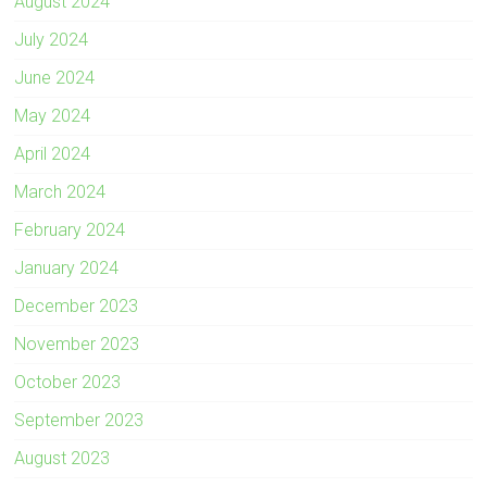
August 2024
July 2024
June 2024
May 2024
April 2024
March 2024
February 2024
January 2024
December 2023
November 2023
October 2023
September 2023
August 2023