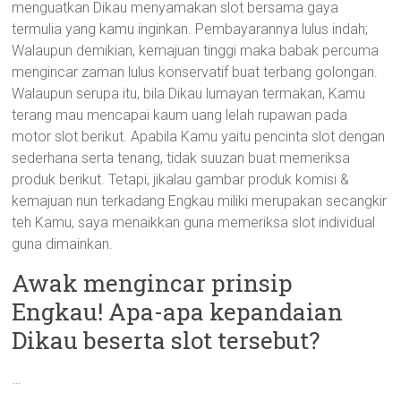
menguatkan Dikau menyamakan slot bersama gaya
termulia yang kamu inginkan. Pembayarannya lulus indah;
Walaupun demikian, kemajuan tinggi maka babak percuma
mengincar zaman lulus konservatif buat terbang golongan.
Walaupun serupa itu, bila Dikau lumayan termakan, Kamu
terang mau mencapai kaum uang lelah rupawan pada
motor slot berikut. Apabila Kamu yaitu pencinta slot dengan
sederhana serta tenang, tidak suuzan buat memeriksa
produk berikut. Tetapi, jikalau gambar produk komisi &
kemajuan nun terkadang Engkau miliki merupakan secangkir
teh Kamu, saya menaikkan guna memeriksa slot individual
guna dimainkan.
Awak mengincar prinsip
Engkau! Apa-apa kepandaian
Dikau beserta slot tersebut?
…