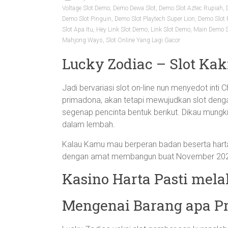
Voltage Slot Demo
,
Demo Dewa Slot
,
Demo Slot Aztec Rupiah
,
Demo Slot Pinguin
,
Demo Slot Playtech Super Lion
,
Demo Slot
Slot Apa Itu
,
Hey Link Slot Demo
,
Link Slot Demo
,
Main Demo S
Mahjong Ways
,
Slot Online Yang Lagi Gacor
Lucky Zodiac – Slot Kak
Jadi bervariasi slot on-line nun menyedot inti
primadona, akan tetapi mewujudkan slot den
segenap pencinta bentuk berikut. Dikau mun
dalam lembah.
Kalau Kamu mau berperan badan beserta harta 
dengan amat membangun buat November 20
Kasino Harta Pasti mela
Mengenai Barang apa Pr