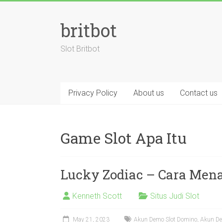
Skip
to
britbot
content
Slot Britbot
Privacy Policy
About us
Contact us
Game Slot Apa Itu
Lucky Zodiac – Cara Mena
Kenneth Scott
Situs Judi Slot
May 21, 2023
Akun Demo Slot Domino
,
Akun De