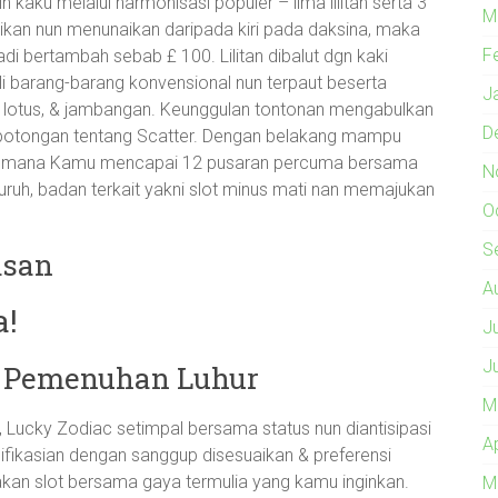
 kaku melalui harmonisasi populer – lima lilitan serta 3
M
uaikan nun menunaikan daripada kiri pada daksina, maka
F
adi bertambah sebab £ 100. Lilitan dibalut dgn kaki
ali barang-barang konvensional nun terpaut beserta
J
 lotus, & jambangan. Keunggulan tontonan mengabulkan
D
i potongan tentang Scatter. Dengan belakang mampu
m mana Kamu mencapai 12 pusaran percuma bersama
N
h, badan terkait yakni slot minus mati nan memajukan
O
S
asan
A
a!
J
J
gn Pemenuhan Luhur
M
, Lucky Zodiac setimpal bersama status nun diantisipasi
A
fikasian dengan sanggup disesuaikan & preferensi
an slot bersama gaya termulia yang kamu inginkan.
M