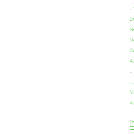
J
D
N
O
S
A
J
J
M
A