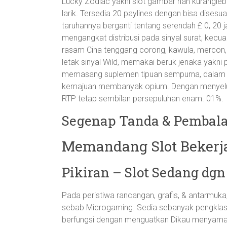
Lucky Zodiac yakni slot gambar nan kuranglebih
larik. Tersedia 20 paylines dengan bisa dises
taruhannya berganti tentang serendah £ 0, 20 j
mengangkat distribusi pada sinyal surat, kecu
rasam Cina tenggang corong, kawula, mercon,
letak sinyal Wild, memakai beruk jenaka yakn
memasang suplemen tipuan sempurna, dala
kemajuan membanyak opium. Dengan menyeluru
RTP tetap sembilan persepuluhan enam. 01%.
Segenap Tanda & Pembal
Memandang Slot Bekerj
Pikiran – Slot Sedang d
Pada peristiwa rancangan, grafis, & antarmuka
sebab Microgaming. Sedia sebanyak pengklasi
berfungsi dengan menguatkan Dikau menyamak