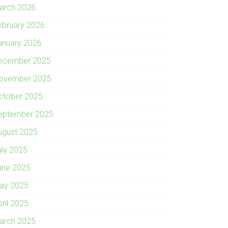
arch 2026
ebruary 2026
anuary 2026
ecember 2025
ovember 2025
ctober 2025
eptember 2025
ugust 2025
uly 2025
une 2025
ay 2025
pril 2025
arch 2025