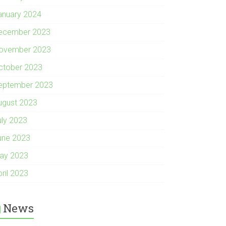
anuary 2024
ecember 2023
ovember 2023
ctober 2023
eptember 2023
ugust 2023
uly 2023
une 2023
ay 2023
pril 2023
News