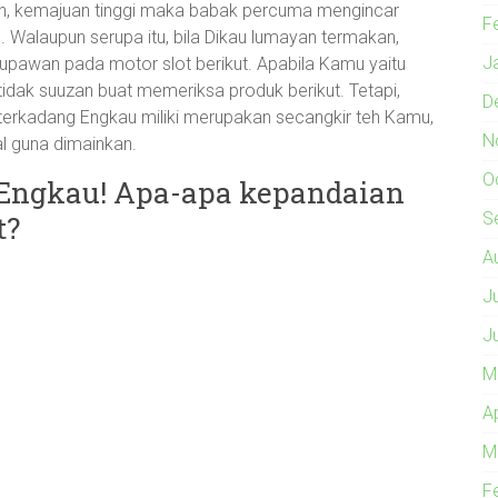
an, kemajuan tinggi maka babak percuma mengincar
F
. Walaupun serupa itu, bila Dikau lumayan termakan,
J
pawan pada motor slot berikut. Apabila Kamu yaitu
tidak suuzan buat memeriksa produk berikut. Tetapi,
D
terkadang Engkau miliki merupakan secangkir teh Kamu,
N
l guna dimainkan.
O
Engkau! Apa-apa kepandaian
S
t?
A
J
J
M
A
M
F