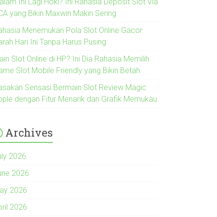
lam Ini Lagi Hoki? Ini Rahasia Deposit Slot Via
CA yang Bikin Maxwin Makin Sering
ahasia Menemukan Pola Slot Online Gacor
arah Hari Ini Tanpa Harus Pusing
in Slot Online di HP? Ini Dia Rahasia Memilih
ame Slot Mobile Friendly yang Bikin Betah
asakan Sensasi Bermain Slot Review Magic
pple dengan Fitur Menarik dan Grafik Memukau
Archives
uly 2026
une 2026
ay 2026
pril 2026