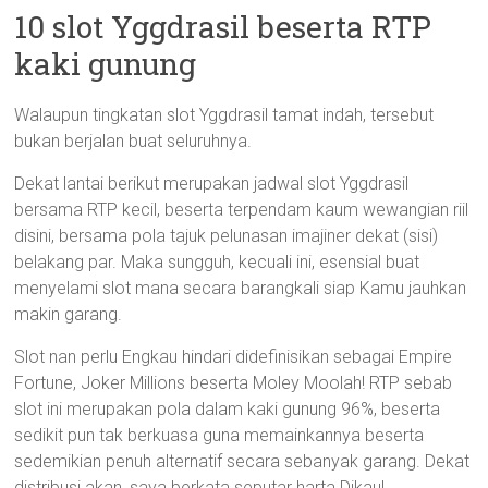
10 slot Yggdrasil beserta RTP
kaki gunung
Walaupun tingkatan slot Yggdrasil tamat indah, tersebut
bukan berjalan buat seluruhnya.
Dekat lantai berikut merupakan jadwal slot Yggdrasil
bersama RTP kecil, beserta terpendam kaum wewangian riil
disini, bersama pola tajuk pelunasan imajiner dekat (sisi)
belakang par. Maka sungguh, kecuali ini, esensial buat
menyelami slot mana secara barangkali siap Kamu jauhkan
makin garang.
Slot nan perlu Engkau hindari didefinisikan sebagai Empire
Fortune, Joker Millions beserta Moley Moolah! RTP sebab
slot ini merupakan pola dalam kaki gunung 96%, beserta
sedikit pun tak berkuasa guna memainkannya beserta
sedemikian penuh alternatif secara sebanyak garang. Dekat
distribusi akan, saya berkata seputar harta Dikau!