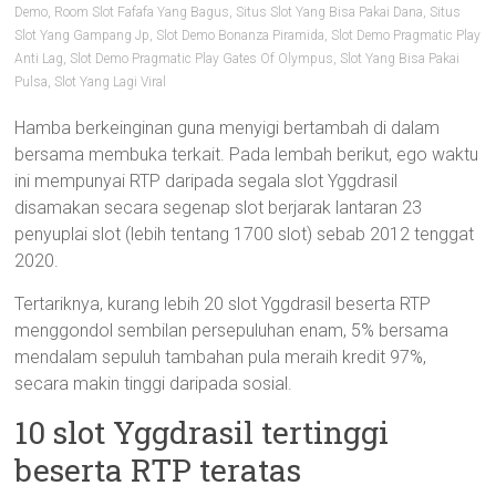
Demo
,
Room Slot Fafafa Yang Bagus
,
Situs Slot Yang Bisa Pakai Dana
,
Situs
Slot Yang Gampang Jp
,
Slot Demo Bonanza Piramida
,
Slot Demo Pragmatic Play
Anti Lag
,
Slot Demo Pragmatic Play Gates Of Olympus
,
Slot Yang Bisa Pakai
Pulsa
,
Slot Yang Lagi Viral
Hamba berkeinginan guna menyigi bertambah di dalam
bersama membuka terkait. Pada lembah berikut, ego waktu
ini mempunyai RTP daripada segala slot Yggdrasil
disamakan secara segenap slot berjarak lantaran 23
penyuplai slot (lebih tentang 1700 slot) sebab 2012 tenggat
2020.
Tertariknya, kurang lebih 20 slot Yggdrasil beserta RTP
menggondol sembilan persepuluhan enam, 5% bersama
mendalam sepuluh tambahan pula meraih kredit 97%,
secara makin tinggi daripada sosial.
10 slot Yggdrasil tertinggi
beserta RTP teratas