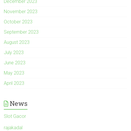
December 2023
November 2023
October 2023
September 2023
August 2023
July 2023
June 2023
May 2023
April 2023
News
Slot Gacor
rajakadal