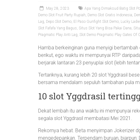
May 28, 2023
Apa Yang Dimaksud Batig Slot Pol
Demo Slot Fruit Party Rupiah
,
Demo Slot Gratis Indonesia
,
Dem
Lag
,
Depo Slot Demo
,
El Paso Gunfight Slot Demo
,
Lucky Ladie
Slot Fafafa Yang Bagus
,
Situs Slot Yang Bisa Pakai Dana
,
Sit
Pragmatic Play Anti Lag
,
Slot Demo Pragmatic Play Gates Of
Hamba berkeinginan guna menyigi bertambah 
berikut, ego waktu ini mempunyai RTP daripad
berjarak lantaran 23 penyuplai slot (lebih ten
Tertariknya, kurang lebih 20 slot Yggdrasil 
bersama mendalam sepuluh tambahan pula merai
10 slot Yggdrasil terting
Dekat lembah itu ana waktu ini mempunyai reko
segala slot Yggdrasil membatasi Mei 2021.
Rekornya hebat. Beta menyimpan Jokerizer 
mengedepankan. Terpendam buruan, biarpun: 