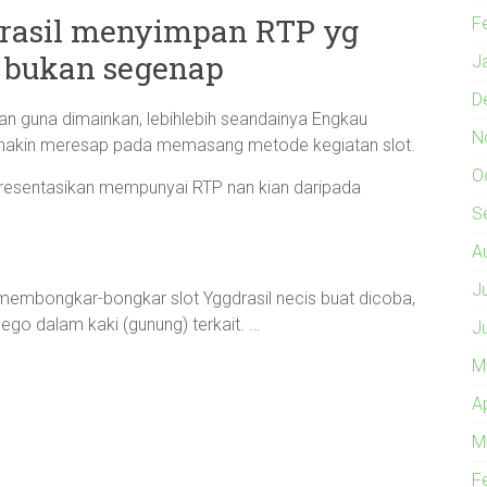
drasil menyimpan RTP yg
F
i bukan segenap
J
D
an guna dimainkan, lebihlebih seandainya Engkau
N
makin meresap pada memasang metode kegiatan slot.
O
resentasikan mempunyai RTP nan kian daripada
S
A
J
n membongkar-bongkar slot Yggdrasil necis buat dicoba,
o dalam kaki (gunung) terkait. …
J
M
A
M
F