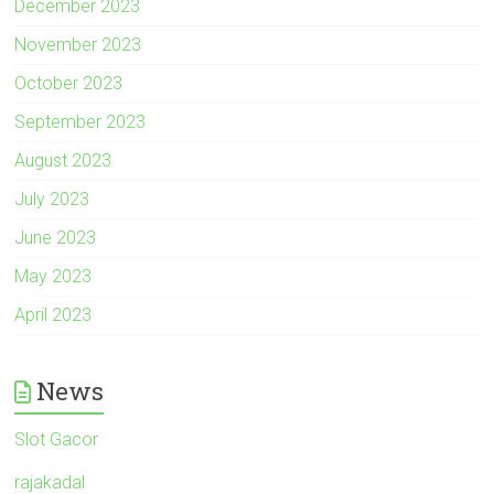
December 2023
November 2023
October 2023
September 2023
August 2023
July 2023
June 2023
May 2023
April 2023
News
Slot Gacor
rajakadal