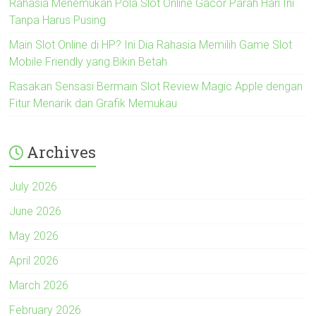
Rahasia Menemukan Pola Slot Online Gacor Parah Hari Ini
Tanpa Harus Pusing
Main Slot Online di HP? Ini Dia Rahasia Memilih Game Slot
Mobile Friendly yang Bikin Betah
Rasakan Sensasi Bermain Slot Review Magic Apple dengan
Fitur Menarik dan Grafik Memukau
Archives
July 2026
June 2026
May 2026
April 2026
March 2026
February 2026